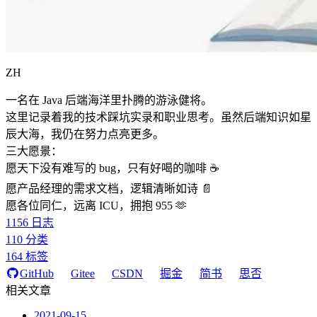
ZH
一名在 Java 后端海洋里扑腾的游泳健将。
这里记录着我的技术踩坑实录和职业思考。虽然后端知识如星
辰大海，我仍在努力点亮更多。
三大愿景：
愿天下没有难写的 bug，只有好喝的咖啡 ☕️
愿产品经理的需求文档，逻辑清晰如诗 📄
愿各位同仁，远离 ICU，拥抱 955 🫶
1156
日志
110
分类
164
标签
GitHub
Gitee
CSDN
掘金
简书
思否
相关文章
2021-09-15