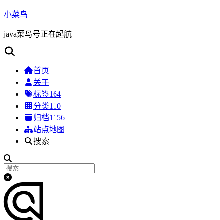
小菜鸟
java菜鸟号正在起航
首页
关于
标签
164
分类
110
归档
1156
站点地图
搜索