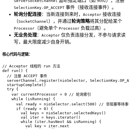
监听指定端口（如 9092），注册
ServerSocketChannel
事件（接收连接事件）。
SelectionKey.OP_ACCEPT
轮询分配连接
：当新连接到来时，
接收连接
Acceptor
（
），并通过
轮询策略
将其分配给某个
SocketChannel
（避免单个
负载过高）。
Processor
Processor
无业务处理
：
仅负责连接分发，不参与请求读
Acceptor
写，最大限度减少自身开销。
核心代码与逻辑：
// Acceptor 线程的 run 方法
def
run
() {

// 注册 ACCEPT 事件
  serverChannel.register(nioSelector, 
SelectionKey
.
OP_A
  startupComplete()

try
 {

var
 currentProcessor = 
0
// 轮询索引
while
 (isRunning) {

val
 ready = nioSelector.select(
500
) 
// 非阻塞等待事
if
 (ready > 
0
) {

val
 keys = nioSelector.selectedKeys()

val
 iter = keys.iterator()

while
 (iter.hasNext && isRunning) {

val
 key = iter.next
