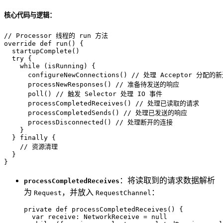
核心代码与逻辑：
// Processor 线程的 run 方法
override
def
run
() {

  startupComplete()

try
 {

while
 (isRunning) {

      configureNewConnections() 
// 处理 Acceptor 分配的
      processNewResponses() 
// 准备待发送的响应
      poll() 
// 触发 Selector 处理 IO 事件
      processCompletedReceives() 
// 处理已读取的请求
      processCompletedSends() 
// 处理已发送的响应
      processDisconnected() 
// 处理断开的连接
    }

  } 
finally
 {

// 资源清理
  }

}
：将读取到的请求数据解析
processCompletedReceives
为
，并放入
：
Request
RequestChannel
private
def
processCompletedReceives
() {

var
 receive: 
NetworkReceive
 = 
null