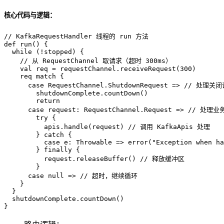
核心代码与逻辑：
// KafkaRequestHandler 线程的 run 方法
def
run
() {

while
 (!stopped) {

// 从 RequestChannel 取请求（超时 300ms）
val
 req = requestChannel.receiveRequest(
300
)

    req 
match
 {

case
RequestChannel
.
ShutdownRequest
 => 
// 处理关闭
        shutdownComplete.countDown()

return
case
 request: 
RequestChannel
.
Request
 => 
// 处理业
try
 {

          apis.handle(request) 
// 调用 KafkaApis 处理
        } 
catch
 {

case
 e: 
Throwable
 => error(
"Exception when ha
        } 
finally
 {

          request.releaseBuffer() 
// 释放缓冲区
        }

case
null
 => 
// 超时，继续循环
    }

  }

  shutdownComplete.countDown()

}