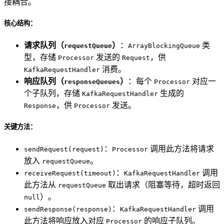
接耦合。
核心结构：
请求队列（
）
：
类
requestQueue
ArrayBlockingQueue
型，存储
发送的
，供
Processor
Request
消费。
KafkaRequestHandler
响应队列（
）
：每个
对应一
responseQueues
Processor
个子队列，存储
生成的
KafkaRequestHandler
，供
发送。
Response
Processor
关键方法：
：
调用此方法将请求
sendRequest(request)
Processor
放入
。
requestQueue
：
调用
receiveRequest(timeout)
KafkaRequestHandler
此方法从
取出请求（阻塞等待，超时返回
requestQueue
）。
null
：
调用
sendResponse(response)
KafkaRequestHandler
此方法将响应放入对应
的响应子队列。
Processor