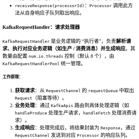
：
调用此方
receiveResponse(processorId)
Processor
法从自身响应子队列取出响应。
KafkaRequestHandler：请求处理器
是业务逻辑的 “执行者”，负责
解析请
KafkaRequestHandler
求、执行对应业务逻辑（如生产 / 消费消息）并生成响应
。其
数量由配置
控制（默认 8 个），由
num.io.threads
统一管理。
KafkaRequestHandlerPool
工作原理：
获取请求
：从
的
中取出
RequestChannel
requestQueue
（阻塞等待）。
Request
业务处理
：通过
路由到具体处理逻辑（如
KafkaApis
处理生产请求，
处理消费请
handleProduce
handleFetch
求）。
生成响应
：处理完成后，将结果封装为
，通过
Response
发送到对应
的响应队列。
RequestChannel
Processor