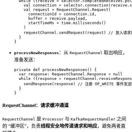
while
 ({receive = selector.completedReceives.pol
val
 connection = selector.connection(receive.s
val
 request = 
RequestChannel
.
Request
(

      connectionId = connection.id,

      buffer = receive.payload,

      startTimeMs = time.milliseconds()

    )

    requestChannel.sendRequest(request) 
// 放入请求
  }

}
：从
取出响应，
processNewResponses
RequestChannel
准备发送：
private
def
processNewResponses
() {

var
 response: 
RequestChannel
.
Response
 = 
null
while
 ({response = requestChannel.receiveRespons
    sendResponse(response) 
// 注册 OP_WRITE 事件发
  }

}
RequestChannel：请求缓冲通道
是
与
之间
RequestChannel
Processor
KafkaRequestHandler
的 “缓冲区”，负责
线程安全地传递请求和响应
，避免两者直