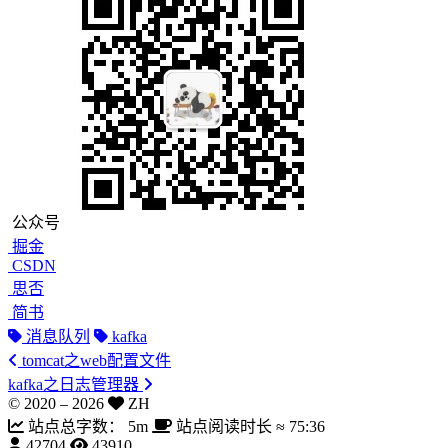
公众号
掘金
CSDN
思否
简书
消息队列
kafka
tomcat之web配置文件
kafka之日志管理器
© 2020 –
2026
ZH
站点总字数：
5m
站点阅读时长 ≈
75:36
42704
43910