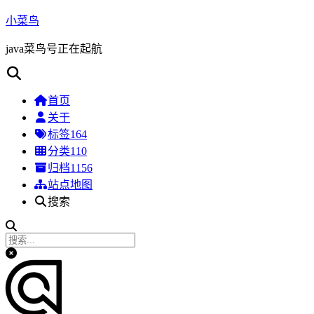
小菜鸟
java菜鸟号正在起航
首页
关于
标签
164
分类
110
归档
1156
站点地图
搜索