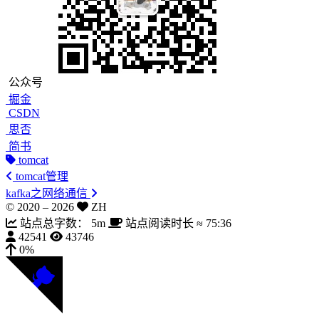
公众号
掘金
CSDN
思否
简书
tomcat
tomcat管理
kafka之网络通信
© 2020 –
2026
ZH
站点总字数：
5m
站点阅读时长 ≈
75:36
42541
43746
0%