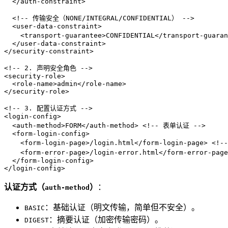
</
auth-constraint
>
<!-- 传输安全（NONE/INTEGRAL/CONFIDENTIAL） -->
<
user-data-constraint
>
<
transport-guarantee
>
CONFIDENTIAL
</
transport-guaran
</
user-data-constraint
>
</
security-constraint
>
<!-- 2. 声明安全角色 -->
<
security-role
>
<
role-name
>
admin
</
role-name
>
</
security-role
>
<!-- 3. 配置认证方式 -->
<
login-config
>
<
auth-method
>
FORM
</
auth-method
>
<!-- 表单认证 -->
<
form-login-config
>
<
form-login-page
>
/login.html
</
form-login-page
>
<!-
<
form-error-page
>
/login-error.html
</
form-error-page
</
form-login-config
>
</
login-config
>
认证方式（
）
：
auth-method
：基础认证（明文传输，简单但不安全）。
BASIC
：摘要认证（加密传输密码）。
DIGEST