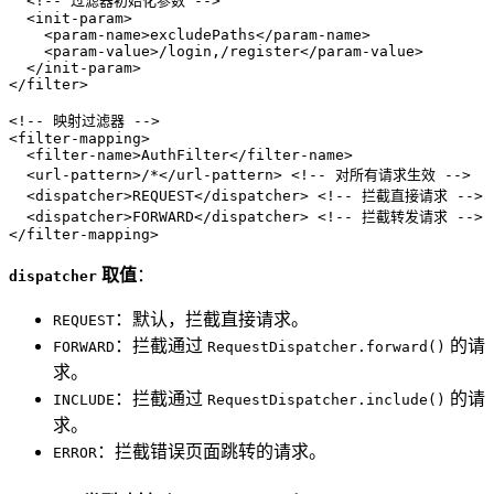
<!-- 过滤器初始化参数 -->
<
init-param
>
<
param-name
>
excludePaths
</
param-name
>
<
param-value
>
/login,/register
</
param-value
>
</
init-param
>
</
filter
>
<!-- 映射过滤器 -->
<
filter-mapping
>
<
filter-name
>
AuthFilter
</
filter-name
>
<
url-pattern
>
/*
</
url-pattern
>
<!-- 对所有请求生效 -->
<
dispatcher
>
REQUEST
</
dispatcher
>
<!-- 拦截直接请求 -->
<
dispatcher
>
FORWARD
</
dispatcher
>
<!-- 拦截转发请求 -->
</
filter-mapping
>
取值
：
dispatcher
：默认，拦截直接请求。
REQUEST
：拦截通过
的请
FORWARD
RequestDispatcher.forward()
求。
：拦截通过
的请
INCLUDE
RequestDispatcher.include()
求。
：拦截错误页面跳转的请求。
ERROR