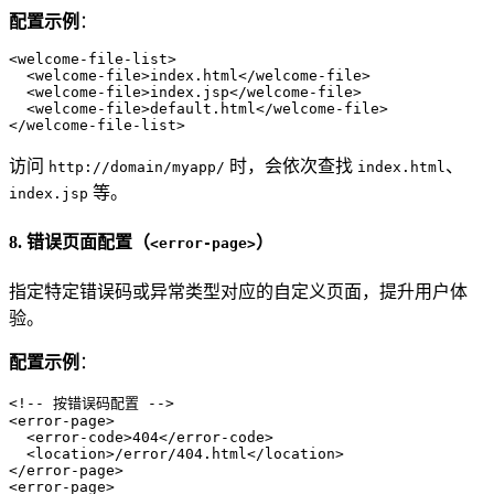
配置示例
：
<
welcome-file-list
>
<
welcome-file
>
index.html
</
welcome-file
>
<
welcome-file
>
index.jsp
</
welcome-file
>
<
welcome-file
>
default.html
</
welcome-file
>
</
welcome-file-list
>
访问
时，会依次查找
、
http://domain/myapp/
index.html
等。
index.jsp
8. 错误页面配置（
）
<error-page>
指定特定错误码或异常类型对应的自定义页面，提升用户体
验。
配置示例
：
<!-- 按错误码配置 -->
<
error-page
>
<
error-code
>
404
</
error-code
>
<
location
>
/error/404.html
</
location
>
</
error-page
>
<
error-page
>