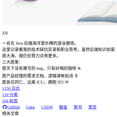
ZH
一名在 Java 后端海洋里扑腾的游泳健将。
这里记录着我的技术踩坑实录和职业思考。虽然后端知识如星
辰大海，我仍在努力点亮更多。
三大愿景：
愿天下没有难写的 bug，只有好喝的咖啡 ☕️
愿产品经理的需求文档，逻辑清晰如诗 📄
愿各位同仁，远离 ICU，拥抱 955 🫶
1156
日志
110
分类
164
标签
GitHub
Gitee
CSDN
掘金
简书
思否
相关文章