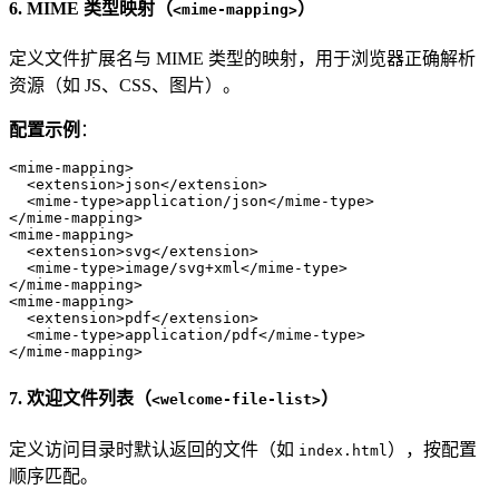
6. MIME 类型映射（
）
<mime-mapping>
定义文件扩展名与 MIME 类型的映射，用于浏览器正确解析
资源（如 JS、CSS、图片）。
配置示例
：
<
mime-mapping
>
<
extension
>
json
</
extension
>
<
mime-type
>
application/json
</
mime-type
>
</
mime-mapping
>
<
mime-mapping
>
<
extension
>
svg
</
extension
>
<
mime-type
>
image/svg+xml
</
mime-type
>
</
mime-mapping
>
<
mime-mapping
>
<
extension
>
pdf
</
extension
>
<
mime-type
>
application/pdf
</
mime-type
>
</
mime-mapping
>
7. 欢迎文件列表（
）
<welcome-file-list>
定义访问目录时默认返回的文件（如
），按配置
index.html
顺序匹配。