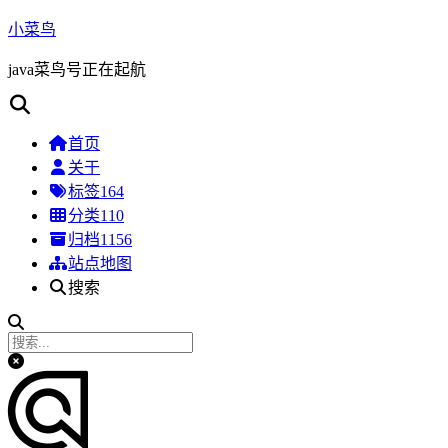
小菜鸟
java菜鸟号正在起航
首页
关于
标签
164
分类
110
归档
1156
站点地图
搜索