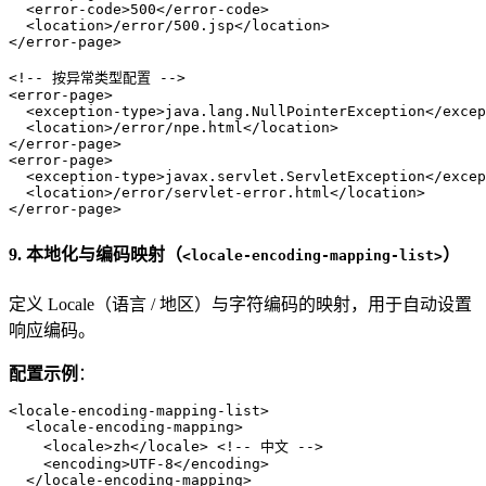
<
error-code
>
500
</
error-code
>
<
location
>
/error/500.jsp
</
location
>
</
error-page
>
<!-- 按异常类型配置 -->
<
error-page
>
<
exception-type
>
java.lang.NullPointerException
</
excep
<
location
>
/error/npe.html
</
location
>
</
error-page
>
<
error-page
>
<
exception-type
>
javax.servlet.ServletException
</
excep
<
location
>
/error/servlet-error.html
</
location
>
</
error-page
>
9. 本地化与编码映射（
）
<locale-encoding-mapping-list>
定义 Locale（语言 / 地区）与字符编码的映射，用于自动设置
响应编码。
配置示例
：
<
locale-encoding-mapping-list
>
<
locale-encoding-mapping
>
<
locale
>
zh
</
locale
>
<!-- 中文 -->
<
encoding
>
UTF-8
</
encoding
>
</
locale-encoding-mapping
>