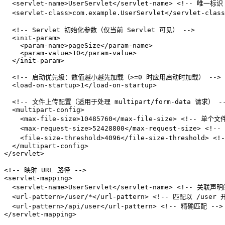
<
servlet-name
>
UserServlet
</
servlet-name
>
<!-- 唯一标识 
<
servlet-class
>
com.example.UserServlet
</
servlet-class
<!-- Servlet 初始化参数（仅当前 Servlet 可见） -->
<
init-param
>
<
param-name
>
pageSize
</
param-name
>
<
param-value
>
10
</
param-value
>
</
init-param
>
<!-- 启动优先级：数值越小越先加载（>=0 时应用启动时加载） -->
<
load-on-startup
>
1
</
load-on-startup
>
<!-- 文件上传配置（适用于处理 multipart/form-data 请求） -
<
multipart-config
>
<
max-file-size
>
10485760
</
max-file-size
>
<!-- 单个文件
<
max-request-size
>
52428800
</
max-request-size
>
<!--
<
file-size-threshold
>
4096
</
file-size-threshold
>
<!
</
multipart-config
>
</
servlet
>
<!-- 映射 URL 路径 -->
<
servlet-mapping
>
<
servlet-name
>
UserServlet
</
servlet-name
>
<!-- 关联声明的
<
url-pattern
>
/user/*
</
url-pattern
>
<!-- 匹配以 /user
<
url-pattern
>
/api/user
</
url-pattern
>
<!-- 精确匹配 -->
</
servlet-mapping
>