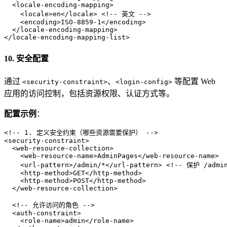
<
locale-encoding-mapping
>
<
locale
>
en
</
locale
>
<!-- 英文 -->
<
encoding
>
ISO-8859-1
</
encoding
>
</
locale-encoding-mapping
>
</
locale-encoding-mapping-list
>
10. 安全配置
通过
、
等配置 Web
<security-constraint>
<login-config>
应用的访问控制，包括资源权限、认证方式等。
配置示例
：
<!-- 1. 定义安全约束（哪些资源需要保护） -->
<
security-constraint
>
<
web-resource-collection
>
<
web-resource-name
>
AdminPages
</
web-resource-name
>
<
url-pattern
>
/admin/*
</
url-pattern
>
<!-- 保护 /adm
<
http-method
>
GET
</
http-method
>
<
http-method
>
POST
</
http-method
>
</
web-resource-collection
>
<!-- 允许访问的角色 -->
<
auth-constraint
>
<
role-name
>
admin
</
role-name
>