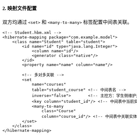
2. 映射文件配置
双方均通过
和
标签配置中间表关联。
<set>
<many-to-many>
<!-- Student.hbm.xml -->
<
hibernate-mapping
package
=
"com.example.model"
>
<
class
name
=
"Student"
table
=
"student"
>
<
id
name
=
"id"
type
=
"java.lang.Integer"
>
<
column
name
=
"id"
/>
<
generator
class
=
"native"
/>
</
id
>
<
property
name
=
"name"
column
=
"name"
/>
<!-- 多对多关联 -->
<
set
name
=
"courses"
table
=
"student_course"
 <!
--
中间表名
--
>
            inverse="false">       
<!-- 主控方：学生侧维护
<
key
column
=
"student_id"
/>
<!-- 中间表中当前
<
many-to-many
class
=
"Course"
column
=
"course_id"
/>
<!-- 中间表中关联实体
</
set
>
</
class
>
</
hibernate-mapping
>