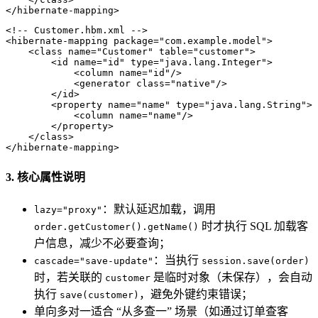
</
hibernate-mapping
>
<!-- Customer.hbm.xml -->
<
hibernate-mapping
package
=
"com.example.model"
>
<
class
name
=
"Customer"
table
=
"customer"
>
<
id
name
=
"id"
type
=
"java.lang.Integer"
>
<
column
name
=
"id"
/>
<
generator
class
=
"native"
/>
</
id
>
<
property
name
=
"name"
type
=
"java.lang.String"
>
<
column
name
=
"name"
/>
</
property
>
</
class
>
</
hibernate-mapping
>
3. 核心属性说明
：默认延迟加载，调用
lazy="proxy"
时才执行 SQL 加载客
order.getCustomer().getName()
户信息，减少不必要查询；
：当执行
cascade="save-update"
session.save(order)
时，若关联的
是临时对象（未保存），会自动
customer
执行
，避免外键约束错误；
save(customer)
单向多对一适合 “从多查一” 场景（如通过订单查客