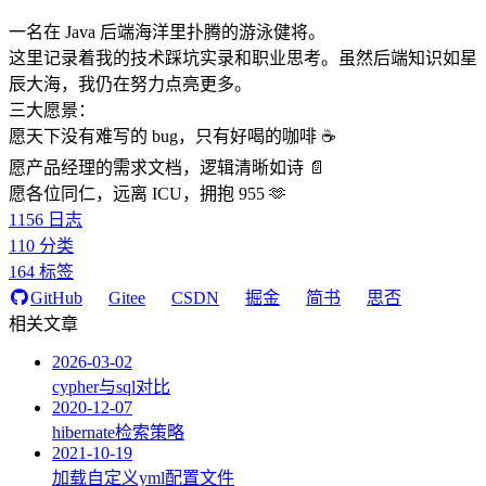
一名在 Java 后端海洋里扑腾的游泳健将。
这里记录着我的技术踩坑实录和职业思考。虽然后端知识如星
辰大海，我仍在努力点亮更多。
三大愿景：
愿天下没有难写的 bug，只有好喝的咖啡 ☕️
愿产品经理的需求文档，逻辑清晰如诗 📄
愿各位同仁，远离 ICU，拥抱 955 🫶
1156
日志
110
分类
164
标签
GitHub
Gitee
CSDN
掘金
简书
思否
相关文章
2026-03-02
cypher与sql对比
2020-12-07
hibernate检索策略
2021-10-19
加载自定义yml配置文件