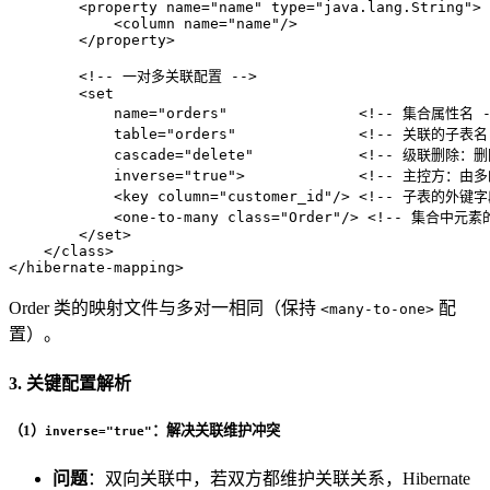
<
property
name
=
"name"
type
=
"java.lang.String"
>
<
column
name
=
"name"
/>
</
property
>
<!-- 一对多关联配置 -->
<
set
name
=
"orders"
               <!
--
集合属性名
            table="orders"              
<!-- 关联的子表名 
            cascade="delete"            
<!-- 级联删除：
            inverse="true">             
<!-- 主控方：由多
<
key
column
=
"customer_id"
/>
<!-- 子表的外键字
<
one-to-many
class
=
"Order"
/>
<!-- 集合中元素
</
set
>
</
class
>
</
hibernate-mapping
>
Order 类的映射文件与多对一相同（保持
配
<many-to-one>
置）。
3. 关键配置解析
（1）
：解决关联维护冲突
inverse="true"
问题
：双向关联中，若双方都维护关联关系，Hibernate