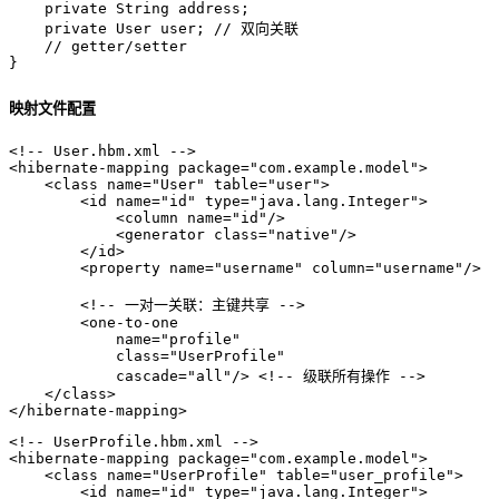
private
 String address;

private
 User user; 
// 双向关联
// getter/setter
}
映射文件配置
<!-- User.hbm.xml -->
<
hibernate-mapping
package
=
"com.example.model"
>
<
class
name
=
"User"
table
=
"user"
>
<
id
name
=
"id"
type
=
"java.lang.Integer"
>
<
column
name
=
"id"
/>
<
generator
class
=
"native"
/>
</
id
>
<
property
name
=
"username"
column
=
"username"
/>
<!-- 一对一关联：主键共享 -->
<
one-to-one
name
=
"profile"
class
=
"UserProfile"
cascade
=
"all"
/>
<!-- 级联所有操作 -->
</
class
>
</
hibernate-mapping
>
<!-- UserProfile.hbm.xml -->
<
hibernate-mapping
package
=
"com.example.model"
>
<
class
name
=
"UserProfile"
table
=
"user_profile"
>
<
id
name
=
"id"
type
=
"java.lang.Integer"
>