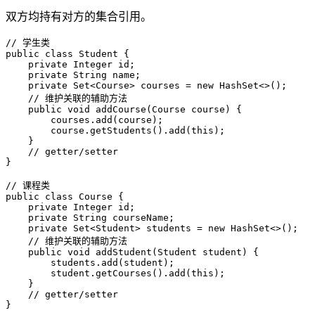
双方均持有对方的集合引用。
// 学生类
public
class
Student
 {

private
 Integer id;

private
 String name;

private
 Set<Course> courses = 
new
HashSet
<>();

// 维护关联的辅助方法
public
void
addCourse
(Course course)
 {

        courses.add(course);

        course.getStudents().add(
this
);

    }

// getter/setter
}

// 课程类
public
class
Course
 {

private
 Integer id;

private
 String courseName;

private
 Set<Student> students = 
new
HashSet
<>();

// 维护关联的辅助方法
public
void
addStudent
(Student student)
 {

        students.add(student);

        student.getCourses().add(
this
);

    }

// getter/setter
}