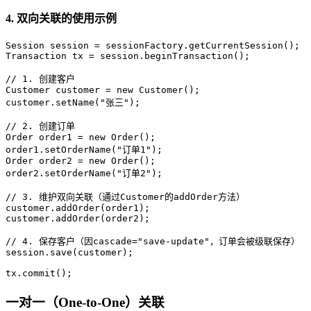
4. 双向关联的使用示例
Session
session
=
Transaction
tx
=
 session.beginTransaction();

// 1. 创建客户
Customer
customer
=
new
Customer
();

customer.setName(
"张三"
);

// 2. 创建订单
Order
order1
=
new
Order
();

order1.setOrderName(
"订单1"
Order
order2
=
new
Order
();

order2.setOrderName(
"订单2"
);

// 3. 维护双向关联（通过Customer的addOrder方法）
customer.addOrder(order1);

customer.addOrder(order2);

// 4. 保存客户（因cascade="save-update"，订单会被级联保存）
session.save(customer);

tx.commit();
一对一（One-to-One）关联