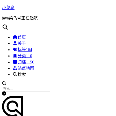
小菜鸟
java菜鸟号正在起航
首页
关于
标签
164
分类
110
归档
1156
站点地图
搜索