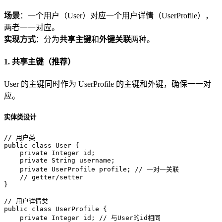
场景
：一个用户（User）对应一个用户详情（UserProfile），
两者一一对应。
实现方式
：分为
共享主键
和
外键关联
两种。
1. 共享主键（推荐）
User 的主键同时作为 UserProfile 的主键和外键，确保一一对
应。
实体类设计
// 用户类
public
class
User
 {

private
 Integer id;

private
 String username;

private
 UserProfile profile; 
// 一对一关联
// getter/setter
}

// 用户详情类
public
class
UserProfile
 {

private
 Integer id; 
// 与User的id相同