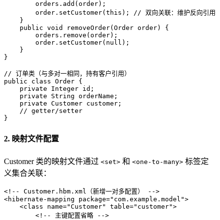
        orders.add(order);

        order.setCustomer(
this
); 
// 双向关联：维护反向引用
    }

public
void
removeOrder
(Order order)
 {

        orders.remove(order);

        order.setCustomer(
null
);

    }

}

// 订单类（与多对一相同，持有客户引用）
public
class
Order
 {

private
 Integer id;

private
 String orderName;

private
 Customer customer;

// getter/setter
}
2. 映射文件配置
Customer 类的映射文件通过
和
标签定
<set>
<one-to-many>
义集合关联：
<!-- Customer.hbm.xml（新增一对多配置） -->
<
hibernate-mapping
package
=
"com.example.model"
>
<
class
name
=
"Customer"
table
=
"customer"
>
<!-- 主键配置省略 -->