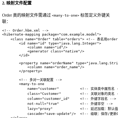
2. 映射文件配置
Order 类的映射文件需通过
标签定义外键关
<many-to-one>
联：
<!-- Order.hbm.xml -->
<
hibernate-mapping
package
=
"com.example.model"
>
<
class
name
=
"Order"
table
=
"orders"
>
<!-- 表名用orde
<
id
name
=
"id"
type
=
"java.lang.Integer"
>
<
column
name
=
"id"
/>
<
generator
class
=
"native"
/>
</
id
>
<
property
name
=
"orderName"
type
=
"java.lang.Stri
<
column
name
=
"order_name"
/>
</
property
>
<!-- 多对一关联配置 -->
<
many-to-one
name
=
"customer"
          <!
--
实体类中属性名
            class="Customer"         
<!-- 关联对象的类名 -
            column="customer_id"     
<!-- 外键字段名 -->
            not-null="true"          
<!-- 外键非空 -->
            lazy="proxy"             
<!-- 延迟加载：默认值，
            cascade="save-update"/>  
<!-- 级联：保存/更新O
</
class
>