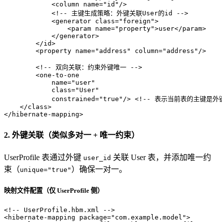
<
column
name
=
"id"
/>
<!-- 主键生成策略：外键关联User的id -->
<
generator
class
=
"foreign"
>
<
param
name
=
"property"
>
user
</
param
>
</
generator
>
</
id
>
<
property
name
=
"address"
column
=
"address"
/>
<!-- 双向关联：约束外键唯一 -->
<
one-to-one
name
=
"user"
class
=
"User"
constrained
=
"true"
/>
<!-- 表示当前表的主键是外键
</
class
>
</
hibernate-mapping
>
2. 外键关联（类似多对一 + 唯一约束）
UserProfile 表通过外键
关联 User 表，并添加唯一约
user_id
束（
）确保一对一。
unique="true"
映射文件配置（仅 UserProfile 侧）
<!-- UserProfile.hbm.xml -->
<
hibernate-mapping
package
=
"com.example.model"
>