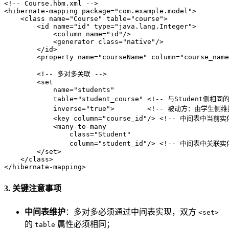
<!-- Course.hbm.xml -->
<
hibernate-mapping
package
=
"com.example.model"
>
<
class
name
=
"Course"
table
=
"course"
>
<
id
name
=
"id"
type
=
"java.lang.Integer"
>
<
column
name
=
"id"
/>
<
generator
class
=
"native"
/>
</
id
>
<
property
name
=
"courseName"
column
=
"course_name
<!-- 多对多关联 -->
<
set
name
=
"students"
table
=
"student_course"
 <!
--
与Student侧相同
            inverse="true">        
<!-- 被动方：由学生侧维
<
key
column
=
"course_id"
/>
<!-- 中间表中当前实
<
many-to-many
class
=
"Student"
column
=
"student_id"
/>
<!-- 中间表中关联实
</
set
>
</
class
>
</
hibernate-mapping
>
3. 关键注意事项
中间表维护
：多对多必须通过中间表实现，双方
<set>
的
属性必须相同；
table