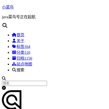
小菜鸟
java菜鸟号正在起航
首页
关于
标签
164
分类
110
归档
1156
站点地图
搜索