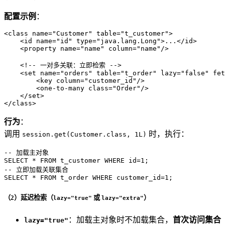
配置示例
：
<
class
name
=
"Customer"
table
=
"t_customer"
>
<
id
name
=
"id"
type
=
"java.lang.Long"
>
...
</
id
>
<
property
name
=
"name"
column
=
"name"
/>
<!-- 一对多关联：立即检索 -->
<
set
name
=
"orders"
table
=
"t_order"
lazy
=
"false"
fet
<
key
column
=
"customer_id"
/>
<
one-to-many
class
=
"Order"
/>
</
set
>
</
class
>
行为
：
调用
时，执行：
session.get(Customer.class, 1L)
-- 加载主对象
SELECT
*
FROM
 t_customer 
WHERE
 id
=
1
-- 立即加载关联集合
SELECT
*
FROM
 t_order 
WHERE
 customer_id
=
1
;
（2）延迟检索（
或
）
lazy="true"
lazy="extra"
：加载主对象时不加载集合，
首次访问集合
lazy="true"