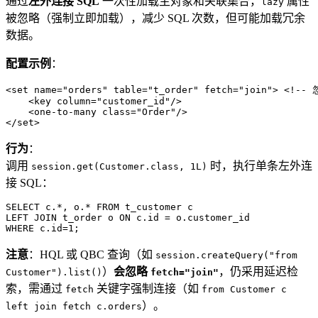
通过
左外连接 SQL
一次性加载主对象和关联集合，
属性
lazy
被忽略（强制立即加载），减少 SQL 次数，但可能加载冗余
数据。
配置示例
：
<
set
name
=
"orders"
table
=
"t_order"
fetch
=
"join"
>
<!--
<
key
column
=
"customer_id"
/>
<
one-to-many
class
=
"Order"
/>
</
set
>
行为
：
调用
时，执行单条左外连
session.get(Customer.class, 1L)
接 SQL：
SELECT
 c.
*
, o.
*
FROM
LEFT
JOIN
 t_order o 
ON
 c.id 
=
WHERE
 c.id
=
1
;
注意
：HQL 或 QBC 查询（如
session.createQuery("from
）
会忽略
，仍采用延迟检
Customer").list()
fetch="join"
索，需通过
关键字强制连接（如
fetch
from Customer c
）。
left join fetch c.orders