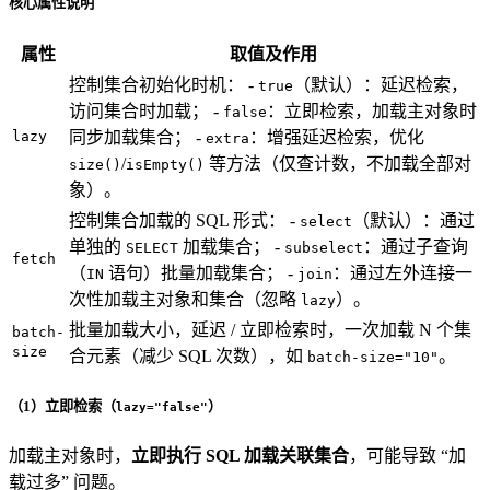
核心属性说明
属性
取值及作用
控制集合初始化时机： -
（默认）：延迟检索，
true
访问集合时加载； -
：立即检索，加载主对象时
false
lazy
同步加载集合； -
：增强延迟检索，优化
extra
/
等方法（仅查计数，不加载全部对
size()
isEmpty()
象）。
控制集合加载的 SQL 形式： -
（默认）：通过
select
单独的
加载集合； -
：通过子查询
SELECT
subselect
fetch
（
语句）批量加载集合； -
：通过左外连接一
IN
join
次性加载主对象和集合（忽略
）。
lazy
批量加载大小，延迟 / 立即检索时，一次加载 N 个集
batch-
size
合元素（减少 SQL 次数），如
。
batch-size="10"
（1）立即检索（
）
lazy="false"
加载主对象时，
立即执行 SQL 加载关联集合
，可能导致 “加
载过多” 问题。