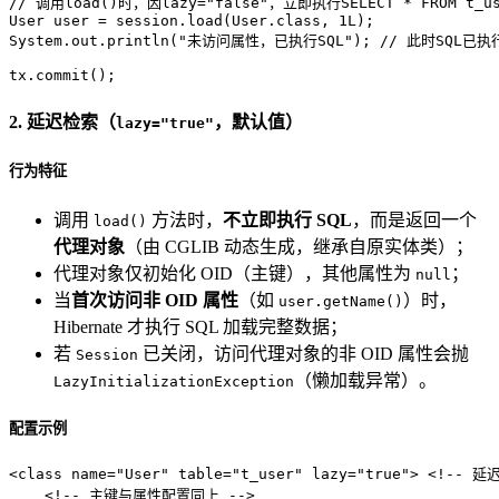
// 调用load()时，因lazy="false"，立即执行SELECT * FROM t_us
User
user
=
 session.load(User.class, 
1L
); 

System.out.println(
"未访问属性，已执行SQL"
); 
// 此时SQL已执
tx.commit();
2. 延迟检索（
，默认值）
lazy="true"
行为特征
调用
方法时，
不立即执行 SQL
，而是返回一个
load()
代理对象
（由 CGLIB 动态生成，继承自原实体类）；
代理对象仅初始化 OID（主键），其他属性为
；
null
当
首次访问非 OID 属性
（如
）时，
user.getName()
Hibernate 才执行 SQL 加载完整数据；
若
已关闭，访问代理对象的非 OID 属性会抛
Session
（懒加载异常）。
LazyInitializationException
配置示例
<
class
name
=
"User"
table
=
"t_user"
lazy
=
"true"
>
<!-- 延
<!-- 主键与属性配置同上 -->