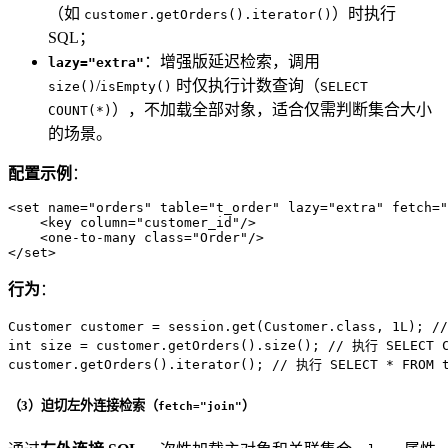
（如
）时执行
customer.getOrders().iterator()
SQL；
：增强版延迟检索，调用
lazy="extra"
/
时仅执行计数查询（
size()
isEmpty()
SELECT
），不加载全部对象，适合仅需判断集合大小
COUNT(*)
的场景。
配置示例
：
<
set
name
=
"orders"
table
=
"t_order"
lazy
=
"extra"
fetch
=
"
<
key
column
=
"customer_id"
/>
<
one-to-many
class
=
"Order"
/>
</
set
>
行为
：
Customer
customer
=
 session.get(Customer.class, 
1L
); 
/
int
size
=
 customer.getOrders().size(); 
// 执行 SELECT C
customer.getOrders().iterator(); 
// 执行 SELECT * FROM
（3）迫切左外连接检索（
）
fetch="join"