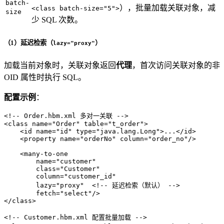
batch-
），批量加载关联对象，减
<class batch-size="5">
size
少 SQL 次数。
（1）延迟检索（
）
lazy="proxy"
加载当前对象时，关联对象返回
代理
，首次访问关联对象的非
OID 属性时执行 SQL。
配置示例
：
<!-- Order.hbm.xml 多对一关联 -->
<
class
name
=
"Order"
table
=
"t_order"
>
<
id
name
=
"id"
type
=
"java.lang.Long"
>
...
</
id
>
<
property
name
=
"orderNo"
column
=
"order_no"
/>
<
many-to-one
name
=
"customer"
class
=
"Customer"
column
=
"customer_id"
lazy
=
"proxy"
  <!
--
延迟检索
（
默认
） 
--
>
</
class
>
<!-- Customer.hbm.xml 配置批量加载 -->