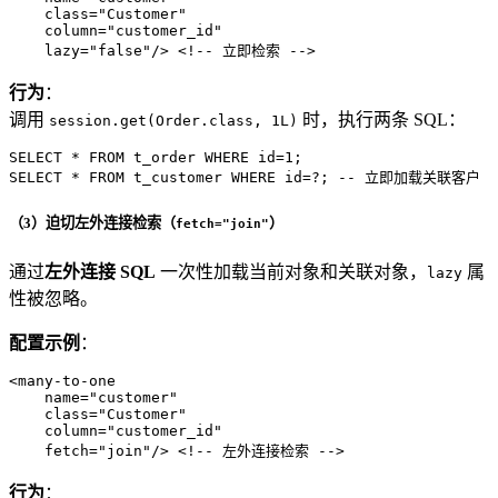
class
=
"Customer"
column
=
"customer_id"
lazy
=
"false"
/>
<!-- 立即检索 -->
行为
：
调用
时，执行两条 SQL：
session.get(Order.class, 1L)
SELECT
*
FROM
 t_order 
WHERE
 id
=
1
SELECT
*
FROM
 t_customer 
WHERE
 id
=
?; 
-- 立即加载关联客户
（3）迫切左外连接检索（
）
fetch="join"
通过
左外连接 SQL
一次性加载当前对象和关联对象，
属
lazy
性被忽略。
配置示例
：
<
many-to-one
name
=
"customer"
class
=
"Customer"
column
=
"customer_id"
fetch
=
"join"
/>
<!-- 左外连接检索 -->
行为
：