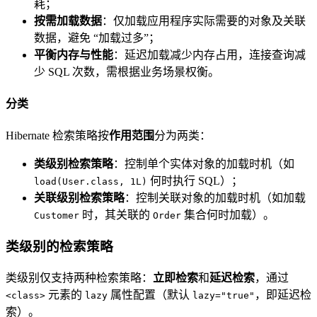
耗；
按需加载数据
：仅加载应用程序实际需要的对象及关联
数据，避免 “加载过多”；
平衡内存与性能
：延迟加载减少内存占用，连接查询减
少 SQL 次数，需根据业务场景权衡。
分类
Hibernate 检索策略按
作用范围
分为两类：
类级别检索策略
：控制单个实体对象的加载时机（如
何时执行 SQL）；
load(User.class, 1L)
关联级别检索策略
：控制关联对象的加载时机（如加载
时，其关联的
集合何时加载）。
Customer
Order
类级别的检索策略
类级别仅支持两种检索策略：
立即检索
和
延迟检索
，通过
元素的
属性配置（默认
，即延迟检
<class>
lazy
lazy="true"
索）。