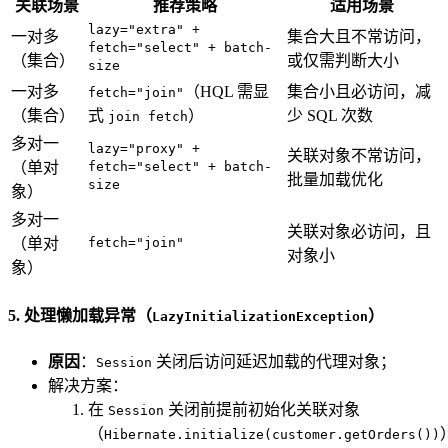
关联场景
推荐策略
适用场景
lazy="extra" +
一对多
集合大且不常访问，
fetch="select" + batch-
（集合）
或仅需判断大小
size
一对多
（HQL 需显
集合小且必访问，减
fetch="join"
（集合）
式
）
少 SQL 次数
join fetch
多对一
lazy="proxy" +
关联对象不常访问，
（单对
fetch="select" + batch-
批量加载优化
size
象）
多对一
关联对象必访问，且
（单对
fetch="join"
对象小
象）
5. 处理懒加载异常（
）
LazyInitializationException
原因
：
关闭后访问延迟加载的代理对象；
Session
解决方案：
在
关闭前提前初始化关联对象
Session
（
Hibernate.initialize(customer.getOrders())