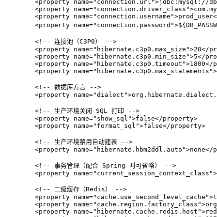
<
property
name
=
"connection.url"
>
jdbc:mysql://db
<
property
name
=
"connection.driver_class"
>
com.my
<
property
name
=
"connection.username"
>
prod_user
<
<
property
name
=
"connection.password"
>
${DB_PASSW
<!-- 连接池（C3P0） -->
<
property
name
=
"hibernate.c3p0.max_size"
>
20
</
pr
<
property
name
=
"hibernate.c3p0.min_size"
>
5
</
pro
<
property
name
=
"hibernate.c3p0.timeout"
>
1800
</
p
<
property
name
=
"hibernate.c3p0.max_statements"
>
<!-- 数据库方言 -->
<
property
name
=
"dialect"
>
org.hibernate.dialect.
<!-- 生产环境关闭 SQL 打印 -->
<
property
name
=
"show_sql"
>
false
</
property
>
<
property
name
=
"format_sql"
>
false
</
property
>
<!-- 生产环境禁用自动建表 -->
<
property
name
=
"hibernate.hbm2ddl.auto"
>
none
</
p
<!-- 事务管理（配合 Spring 时可省略） -->
<
property
name
=
"current_session_context_class"
>
<!-- 二级缓存（Redis） -->
<
property
name
=
"cache.use_second_level_cache"
>
t
<
property
name
=
"cache.region.factory_class"
>
org
<
property
name
=
"hibernate.cache.redis.host"
>
red