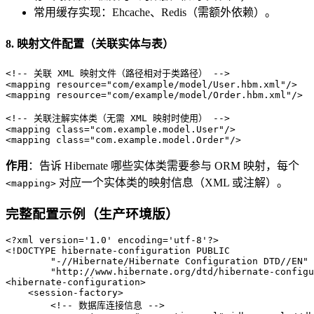
常用缓存实现：Ehcache、Redis（需额外依赖）。
8. 映射文件配置（关联实体与表）
<!-- 关联 XML 映射文件（路径相对于类路径） -->
<
mapping
resource
=
"com/example/model/User.hbm.xml"
/>
<
mapping
resource
=
"com/example/model/Order.hbm.xml"
/>
<!-- 关联注解实体类（无需 XML 映射时使用） -->
<
mapping
class
=
"com.example.model.User"
/>
<
mapping
class
=
"com.example.model.Order"
/>
作用
：告诉 Hibernate 哪些实体类需要参与 ORM 映射，每个
对应一个实体类的映射信息（XML 或注解）。
<mapping>
完整配置示例（生产环境版）
<?xml version='1.0' encoding='utf-8'?>
<!DOCTYPE 
hibernate-configuration
PUBLIC
"-//Hibernate/Hibernate Configuration DTD//EN"
"http://www.hibernate.org/dtd/hibernate-configu
<
hibernate-configuration
>
<
session-factory
>
<!-- 数据库连接信息 -->