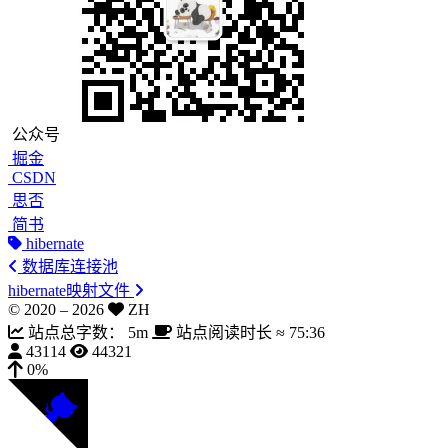
公众号
掘金
CSDN
思否
简书
hibernate
数据库连接池
hibernate映射文件
© 2020 –
2026
ZH
站点总字数：
5m
站点阅读时长 ≈
75:36
43114
44321
0%