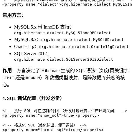
<
property
name
=
"dialect"
>
org.hibernate.dialect.MySQL5In
常用方言
：
MySQL 5.x 带 InnoDB 支持：
org.hibernate.dialect.MySQL5InnoDBDialect
MySQL 8.x：
org.hibernate.dialect.MySQL8Dialect
Oracle 11g：
org.hibernate.dialect.Oracle11gDialect
SQL Server 2012：
org.hibernate.dialect.SQLServer2012Dialect
作用
：方言决定了 Hibernate 生成的 SQL 语法（如分页关键字
还是
）和数据类型映射，是跨数据库兼容的核
LIMIT
ROWNUM
心。
4. SQL 调试配置（开发必备）
<!-- 执行 SQL 时在控制台打印（开发环境开启，生产环境关闭） -->
<
property
name
=
"show_sql"
>
true
</
property
>
<!-- 格式化 SQL（美化输出，便于调试） -->
<
property
name
=
"format_sql"
>
true
</
property
>