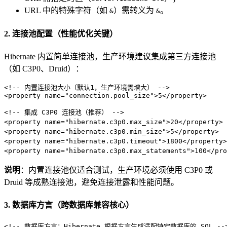
URL 中的特殊字符（如
）需转义为
。
&
&
2. 连接池配置（性能优化关键）
Hibernate 内置简单连接池，生产环境建议集成第三方连接池
（如 C3P0、Druid）：
<!-- 内置连接池大小（默认1，生产环境需增大） -->
<
property
name
=
"connection.pool_size"
>
5
</
property
>
<!-- 集成 C3P0 连接池（推荐） -->
<
property
name
=
"hibernate.c3p0.max_size"
>
20
</
property
>
<
property
name
=
"hibernate.c3p0.min_size"
>
5
</
property
>
<
property
name
=
"hibernate.c3p0.timeout"
>
1800
</
property
>
<
property
name
=
"hibernate.c3p0.max_statements"
>
100
</
pro
说明
：内置连接池仅适合测试，生产环境必须使用 C3P0 或
Druid 等成熟连接池，避免连接泄露和性能问题。
3. 数据库方言（跨数据库兼容核心）
<!-- 数据库方言：Hibernate 根据方言生成适配特定数据库的 SQL --