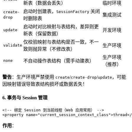
新表（数据会丢失）
临时环境
启动时创建表，
关闭
SessionFactory
create-
集成测试
drop
时删除表
启动时对比映射与表结构，差异则更
update
开发环境
新表（保留数据）
仅校验映射与表结构是否一致，不一
validate
生产环境
致则抛异常（不修改表）
生产环境
none
不自动操作表结构（需手动建表）
（推荐）
警告
：生产环境严禁使用
/
/
，可能
create
create-drop
update
因映射错误导致表结构损坏或数据丢失！
6. 事务与 Session 管理
<!-- 绑定 Session 到当前线程（Web 应用常用） -->
<
property
name
=
"current_session_context_class"
>
thread
</
作用
：