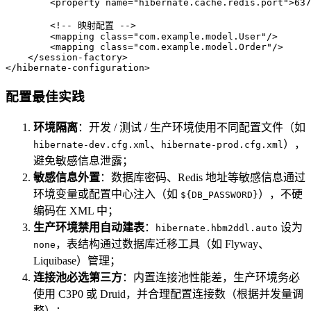
<
property
name
=
"hibernate.cache.redis.port"
>
637
<!-- 映射配置 -->
<
mapping
class
=
"com.example.model.User"
/>
<
mapping
class
=
"com.example.model.Order"
/>
</
session-factory
>
</
hibernate-configuration
>
配置最佳实践
环境隔离
：开发 / 测试 / 生产环境使用不同配置文件（如
、
），
hibernate-dev.cfg.xml
hibernate-prod.cfg.xml
避免敏感信息泄露；
敏感信息外置
：数据库密码、Redis 地址等敏感信息通过
环境变量或配置中心注入（如
），不硬
${DB_PASSWORD}
编码在 XML 中；
生产环境禁用自动建表
：
设为
hibernate.hbm2ddl.auto
，表结构通过数据库迁移工具（如 Flyway、
none
Liquibase）管理；
连接池必选第三方
：内置连接池性能差，生产环境务必
使用 C3P0 或 Druid，并合理配置连接数（根据并发量调
整）；