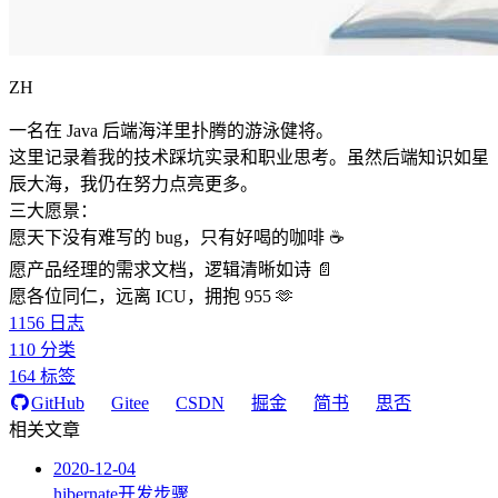
ZH
一名在 Java 后端海洋里扑腾的游泳健将。
这里记录着我的技术踩坑实录和职业思考。虽然后端知识如星
辰大海，我仍在努力点亮更多。
三大愿景：
愿天下没有难写的 bug，只有好喝的咖啡 ☕️
愿产品经理的需求文档，逻辑清晰如诗 📄
愿各位同仁，远离 ICU，拥抱 955 🫶
1156
日志
110
分类
164
标签
GitHub
Gitee
CSDN
掘金
简书
思否
相关文章
2020-12-04
hibernate开发步骤