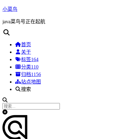
小菜鸟
java菜鸟号正在起航
首页
关于
标签
164
分类
110
归档
1156
站点地图
搜索