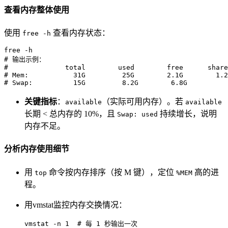
查看内存整体使用
使用
查看内存状态：
free -h
# 输出示例：
#              total        used        free      share
# Mem:           31G         25G        2.1G        1.2
# Swap:          15G         8.2G        6.8G
关键指标
：
（实际可用内存）。若
available
available
长期 < 总内存的 10%，且
持续增长，说明
Swap: used
内存不足。
分析内存使用细节
用
命令按内存排序（按 M 键），定位
高的进
top
%MEM
程。
用vmstat监控内存交换情况：
vmstat -n 1  
# 每 1 秒输出一次