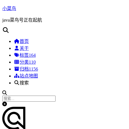
小菜鸟
java菜鸟号正在起航
首页
关于
标签
164
分类
110
归档
1156
站点地图
搜索