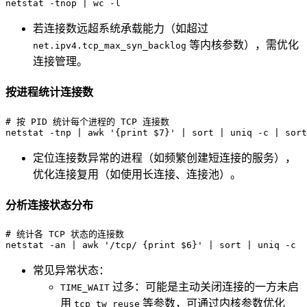
netstat -tnop | 
wc
 -l
若连接数远超系统承载能力（如超过
等内核参数），需优化
net.ipv4.tcp_max_syn_backlog
连接管理。
按进程统计连接数
# 按 PID 统计每个进程的 TCP 连接数
netstat -tnp | awk 
'{print $7}'
 | 
sort
 | 
uniq
 -c | 
sort
定位连接数异常的进程（如频繁创建短连接的服务），
优化连接复用（如使用长连接、连接池）。
分析连接状态分布
# 统计各 TCP 状态的连接数
netstat -an | awk 
'/tcp/ {print $6}'
 | 
sort
 | 
uniq
 -c
常见异常状态：
过多：可能是主动关闭连接的一方未启
TIME_WAIT
用
等参数，可通过内核参数优化
tcp_tw_reuse