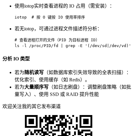
使用iotop实时查看进程的 IO 占用（需安装）：
iotop  
# 按 O 键按 IO 使用率排序
若无iotop，可通过进程文件描述符分析：
# 查看进程打开的文件（PID 为目标进程 ID）
ls
 -l /proc/PID/fd | grep -E 
'(/dev/sd|/dev/vd)'
分析 IO 类型
若为
随机读写
（如数据库索引失效导致的全表扫描）：
优化索引、使用缓存（如 Redis）。
若为
大量顺序写
（如日志刷盘）：调整刷盘策略（如批
量写入）、使用 SSD 或 RAID 提升性能
欢迎关注我的其它发布渠道