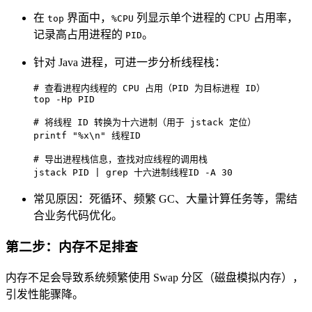
在
界面中，
列显示单个进程的 CPU 占用率，
top
%CPU
记录高占用进程的
。
PID
针对 Java 进程，可进一步分析线程栈：
# 查看进程内线程的 CPU 占用（PID 为目标进程 ID）
top -Hp PID

# 将线程 ID 转换为十六进制（用于 jstack 定位）
printf
"%x\n"
 线程ID

# 导出进程栈信息，查找对应线程的调用栈
jstack PID | grep 十六进制线程ID -A 30
常见原因：死循环、频繁 GC、大量计算任务等，需结
合业务代码优化。
第二步：内存不足排查
内存不足会导致系统频繁使用 Swap 分区（磁盘模拟内存），
引发性能骤降。