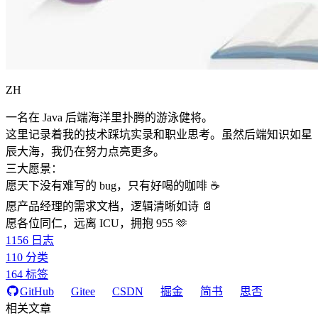
ZH
一名在 Java 后端海洋里扑腾的游泳健将。
这里记录着我的技术踩坑实录和职业思考。虽然后端知识如星
辰大海，我仍在努力点亮更多。
三大愿景：
愿天下没有难写的 bug，只有好喝的咖啡 ☕️
愿产品经理的需求文档，逻辑清晰如诗 📄
愿各位同仁，远离 ICU，拥抱 955 🫶
1156
日志
110
分类
164
标签
GitHub
Gitee
CSDN
掘金
简书
思否
相关文章