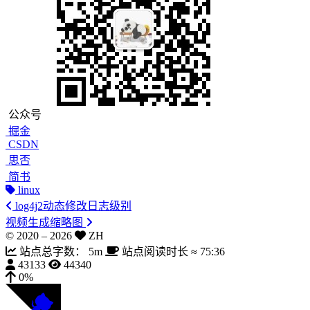
公众号
掘金
CSDN
思否
简书
linux
log4j2动态修改日志级别
视频生成缩略图
© 2020 –
2026
ZH
站点总字数：
5m
站点阅读时长 ≈
75:36
43133
44340
0%