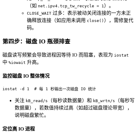
（如
）。
net.ipv4.tcp_tw_recycle = 1
过多：表示被动关闭连接的一方未正
CLOSE_WAIT
确释放连接（如应用未调用
），需修复代
close()
码。
第四步：磁盘 IO 瓶颈排查
磁盘读写频繁会导致进程因等待 IO 而阻塞，表现为
iostat
中
升高。
%iowait
监控磁盘 IO 整体情况
iostat -d 1  
# 每 1 秒输出一次磁盘 IO 统计
关注
（每秒读数据量）和
（每秒写
kB_read/s
kB_wrtn/s
数据量），若数值持续过高（如超过磁盘理论带宽），
说明磁盘繁忙。
定位高 IO 进程