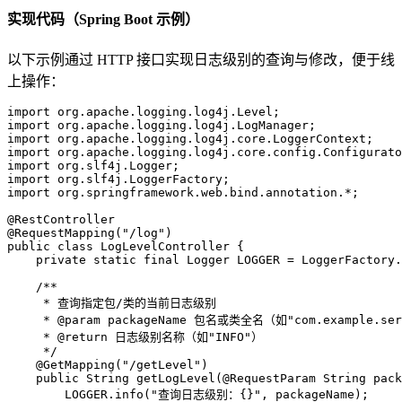
实现代码（Spring Boot 示例）
以下示例通过 HTTP 接口实现日志级别的查询与修改，便于线
上操作：
import
import
import
import
import
import
import
 org.springframework.web.bind.annotation.*;

@RestController
@RequestMapping("/log")
public
class
LogLevelController
 {

private
static
final
Logger
LOGGER
=
 LoggerFactory.
/**
     * 查询指定包/类的当前日志级别
     * 
@param
 packageName 包名或类全名（如"com.example.ser
     * 
@return
 日志级别名称（如"INFO"）
     */
@GetMapping("/getLevel")
public
 String 
getLogLevel
(
@RequestParam
 String pack
        LOGGER.info(
"查询日志级别：{}"
, packageName);
