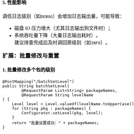
5. 性能影响
调低日志级别（如
）会增加日志输出量，可能导致：
DEBUG
磁盘 IO 压力增大（尤其日志输出到文件时）；
系统吞吐量下降（大量日志输出耗时）。
建议排查完成后及时调回原级别（如
）。
INFO
扩展：批量修改与重置
1. 批量修改多个包的级别
@PostMapping("/batchSetLevel")
public
 String 
batchSetLevel
(
@RequestParam
 List<String> packageNames,
@RequestParam
 String levelName
)
 {

Level
level
=
 Level.valueOf(levelName.toUpperCase()
for
 (String pkg : packageNames) {

        Configurator.setLevel(pkg, level);

    }

return
"批量设置成功："
 + packageNames;

}