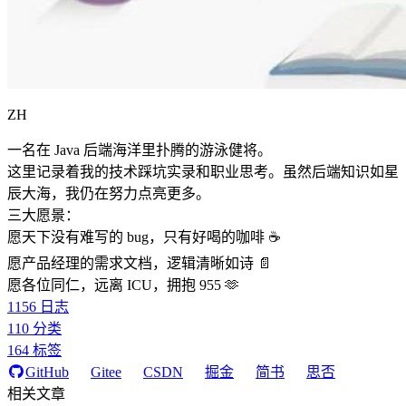
ZH
一名在 Java 后端海洋里扑腾的游泳健将。
这里记录着我的技术踩坑实录和职业思考。虽然后端知识如星
辰大海，我仍在努力点亮更多。
三大愿景：
愿天下没有难写的 bug，只有好喝的咖啡 ☕️
愿产品经理的需求文档，逻辑清晰如诗 📄
愿各位同仁，远离 ICU，拥抱 955 🫶
1156
日志
110
分类
164
标签
GitHub
Gitee
CSDN
掘金
简书
思否
相关文章