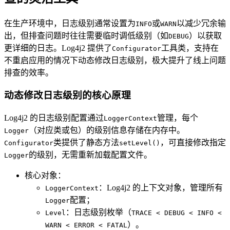
在生产环境中，日志级别通常设置为
或
以减少冗余输
INFO
WARN
出，但排查问题时往往需要临时调低级别（如
）以获取
DEBUG
更详细的日志。Log4j2 提供了
工具类，支持在
Configurator
不重启应用的情况下动态修改日志级别，极大提升了线上问题
排查的效率。
动态修改日志级别的核心原理
Log4j2 的日志级别配置通过
管理，每个
LoggerContext
（对应类或包）的级别信息存储在内存中。
Logger
类提供了静态方法
，可直接修改指定
Configurator
setLevel()
的级别，无需重新加载配置文件。
Logger
核心对象：
：Log4j2 的上下文对象，管理所有
LoggerContext
配置；
Logger
：日志级别枚举（
Level
TRACE < DEBUG < INFO <
）。
WARN < ERROR < FATAL