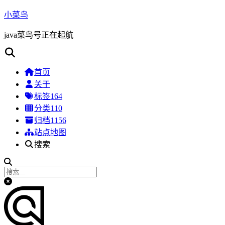
小菜鸟
java菜鸟号正在起航
首页
关于
标签
164
分类
110
归档
1156
站点地图
搜索