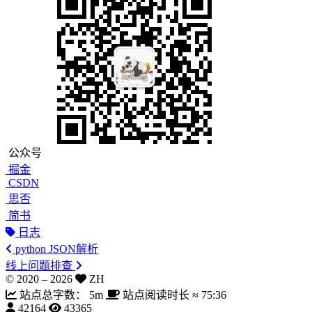
公众号
掘金
CSDN
思否
简书
日志
python JSON解析
线上问题排查
© 2020 –
2026
ZH
站点总字数：
5m
站点阅读时长 ≈
75:36
42164
43365