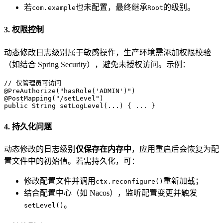
若
也未配置，最终继承
的级别。
com.example
Root
3. 权限控制
动态修改日志级别属于敏感操作，生产环境需添加权限校验
（如结合 Spring Security），避免未授权访问。示例：
// 仅管理员可访问
@PreAuthorize("hasRole('ADMIN')")
@PostMapping("/setLevel")
public
 String 
setLogLevel
(...)
 { ... }
4. 持久化问题
动态修改的日志级别
仅保存在内存中
，应用重启后会恢复为配
置文件中的初始值。若需持久化，可：
修改配置文件并调用
重新加载；
ctx.reconfigure()
结合配置中心（如 Nacos），监听配置变更并触发
。
setLevel()