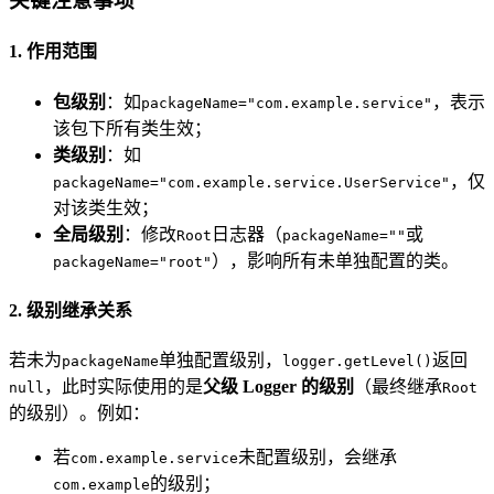
关键注意事项
1. 作用范围
包级别
：如
，表示
packageName="com.example.service"
该包下所有类生效；
类级别
：如
，仅
packageName="com.example.service.UserService"
对该类生效；
全局级别
：修改
日志器（
或
Root
packageName=""
），影响所有未单独配置的类。
packageName="root"
2. 级别继承关系
若未为
单独配置级别，
返回
packageName
logger.getLevel()
，此时实际使用的是
父级 Logger 的级别
（最终继承
null
Root
的级别）。例如：
若
未配置级别，会继承
com.example.service
的级别；
com.example