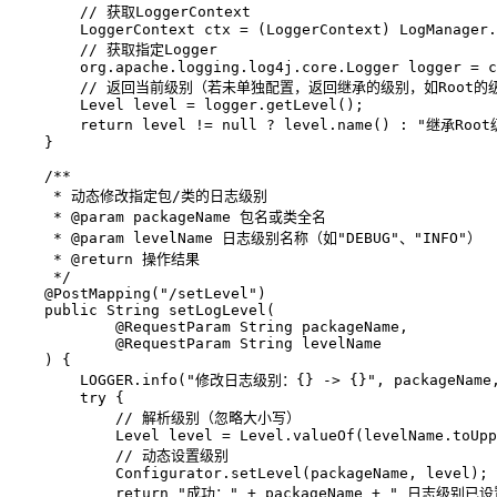
// 获取LoggerContext
LoggerContext
ctx
=
 (LoggerContext) LogManager.
// 获取指定Logger
        org.apache.logging.log4j.core.
Logger
logger
=
 c
// 返回当前级别（若未单独配置，返回继承的级别，如Root的
Level
level
=
 logger.getLevel();

return
 level != 
null
 ? level.name() : 
"继承Root
    }

/**
     * 动态修改指定包/类的日志级别
     * 
@param
 packageName 包名或类全名
     * 
@param
 levelName 日志级别名称（如"DEBUG"、"INFO"）
     * 
@return
 操作结果
     */
@PostMapping("/setLevel")
public
 String 
setLogLevel
(
@RequestParam
 String packageName,
@RequestParam
 String levelName
    )
 {

        LOGGER.info(
"修改日志级别：{} -> {}"
, packageName,
try
 {

// 解析级别（忽略大小写）
Level
level
=
 Level.valueOf(levelName.toUpp
// 动态设置级别
            Configurator.setLevel(packageName, level);

return
"成功："
 + packageName + 
" 日志级别已设