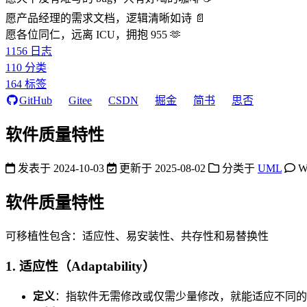
愿产品经理的需求文档，逻辑清晰如诗 📄
愿各位同仁，远离 ICU，拥抱 955 🫶
1156
日志
110
分类
164
标签
GitHub
Gitee
CSDN
掘金
简书
思否
软件质量特性
发表于
2024-10-03
更新于
2025-08-02
分类于
UML
W
软件质量特性
可移植性包含：适应性、易安装性、共存性和易替换性
1. 适应性（Adaptability）
定义
：指软件无需修改或仅需少量修改，就能适应不同的