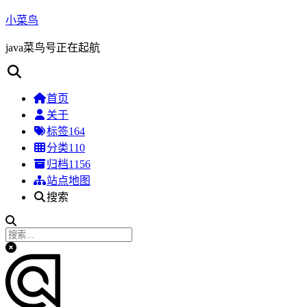
小菜鸟
java菜鸟号正在起航
首页
关于
标签
164
分类
110
归档
1156
站点地图
搜索