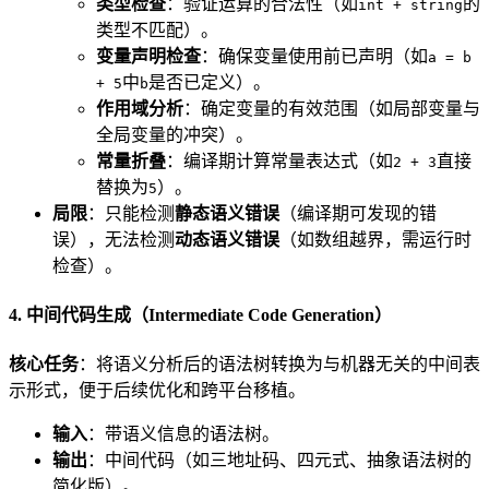
类型检查
：验证运算的合法性（如
的
int + string
类型不匹配）。
变量声明检查
：确保变量使用前已声明（如
a = b
中
是否已定义）。
+ 5
b
作用域分析
：确定变量的有效范围（如局部变量与
全局变量的冲突）。
常量折叠
：编译期计算常量表达式（如
直接
2 + 3
替换为
）。
5
局限
：只能检测
静态语义错误
（编译期可发现的错
误），无法检测
动态语义错误
（如数组越界，需运行时
检查）。
4. 中间代码生成（Intermediate Code Generation）
核心任务
：将语义分析后的语法树转换为与机器无关的中间表
示形式，便于后续优化和跨平台移植。
输入
：带语义信息的语法树。
输出
：中间代码（如三地址码、四元式、抽象语法树的
简化版）。