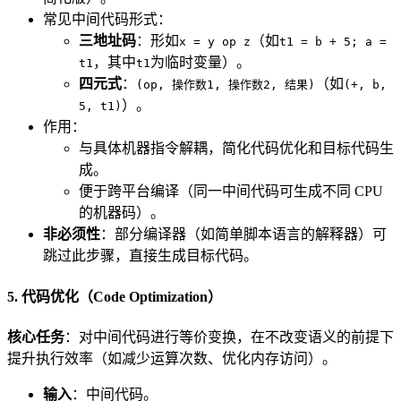
常见中间代码形式：
三地址码
：形如
（如
x = y op z
t1 = b + 5; a =
，其中
为临时变量）。
t1
t1
四元式
：
（如
(op, 操作数1, 操作数2, 结果)
(+, b,
）。
5, t1)
作用：
与具体机器指令解耦，简化代码优化和目标代码生
成。
便于跨平台编译（同一中间代码可生成不同 CPU
的机器码）。
非必须性
：部分编译器（如简单脚本语言的解释器）可
跳过此步骤，直接生成目标代码。
5. 代码优化（Code Optimization）
核心任务
：对中间代码进行等价变换，在不改变语义的前提下
提升执行效率（如减少运算次数、优化内存访问）。
输入
：中间代码。