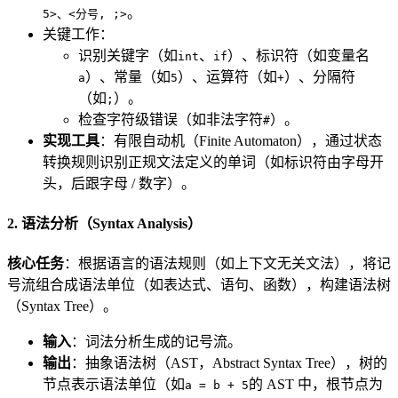
。
5>、<分号, ;>
关键工作：
识别关键字（如
、
）、标识符（如变量名
int
if
）、常量（如
）、运算符（如
）、分隔符
a
5
+
（如
）。
;
检查字符级错误（如非法字符
）。
#
实现工具
：有限自动机（Finite Automaton），通过状态
转换规则识别正规文法定义的单词（如标识符由字母开
头，后跟字母 / 数字）。
2. 语法分析（Syntax Analysis）
核心任务
：根据语言的语法规则（如上下文无关文法），将记
号流组合成语法单位（如表达式、语句、函数），构建语法树
（Syntax Tree）。
输入
：词法分析生成的记号流。
输出
：抽象语法树（AST，Abstract Syntax Tree），树的
节点表示语法单位（如
的 AST 中，根节点为
a = b + 5