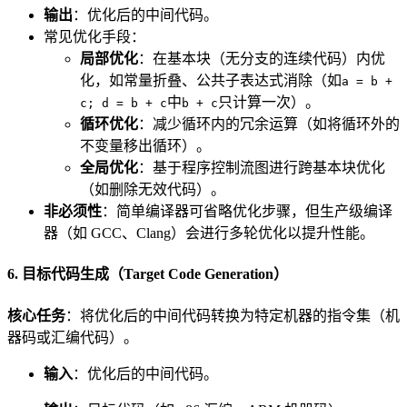
输出
：优化后的中间代码。
常见优化手段：
局部优化
：在基本块（无分支的连续代码）内优
化，如常量折叠、公共子表达式消除（如
a = b +
中
只计算一次）。
c; d = b + c
b + c
循环优化
：减少循环内的冗余运算（如将循环外的
不变量移出循环）。
全局优化
：基于程序控制流图进行跨基本块优化
（如删除无效代码）。
非必须性
：简单编译器可省略优化步骤，但生产级编译
器（如 GCC、Clang）会进行多轮优化以提升性能。
6. 目标代码生成（Target Code Generation）
核心任务
：将优化后的中间代码转换为特定机器的指令集（机
器码或汇编代码）。
输入
：优化后的中间代码。