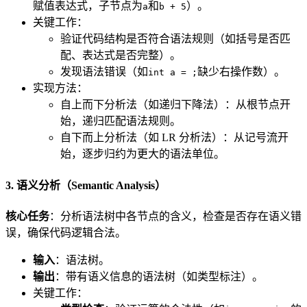
赋值表达式，子节点为
和
）。
a
b + 5
关键工作：
验证代码结构是否符合语法规则（如括号是否匹
配、表达式是否完整）。
发现语法错误（如
缺少右操作数）。
int a = ;
实现方法：
自上而下分析法（如递归下降法）：从根节点开
始，递归匹配语法规则。
自下而上分析法（如 LR 分析法）：从记号流开
始，逐步归约为更大的语法单位。
3. 语义分析（Semantic Analysis）
核心任务
：分析语法树中各节点的含义，检查是否存在语义错
误，确保代码逻辑合法。
输入
：语法树。
输出
：带有语义信息的语法树（如类型标注）。
关键工作：