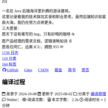
ZH
一名在 Java 后端海洋里扑腾的游泳健将。
这里记录着我的技术踩坑实录和职业思考。虽然后端知识如星
辰大海，我仍在努力点亮更多。
三大愿景：
愿天下没有难写的 bug，只有好喝的咖啡 ☕️
愿产品经理的需求文档，逻辑清晰如诗 📄
愿各位同仁，远离 ICU，拥抱 955 🫶
1156
日志
110
分类
164
标签
GitHub
Gitee
CSDN
掘金
简书
思否
编译过程
发表于
2024-10-08
更新于
2025-08-02
分类于
编译原理
Waline：
阅读次数：
本文字数：
2.2k
阅读时长 ≈
2
分钟