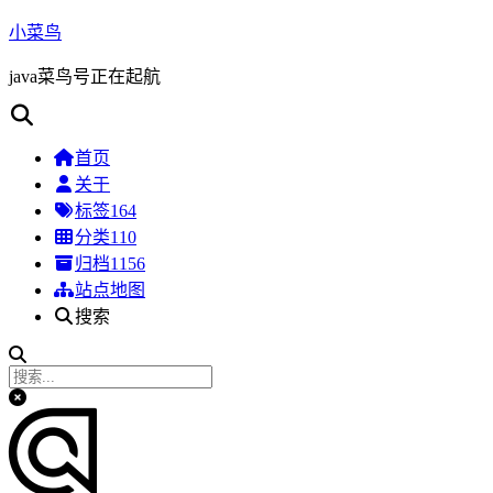
小菜鸟
java菜鸟号正在起航
首页
关于
标签
164
分类
110
归档
1156
站点地图
搜索