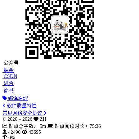
公众号
掘金
CSDN
思否
简书
编译原理
软件质量特性
常见网络安全协议
© 2020 –
2026
ZH
站点总字数：
5m
站点阅读时长 ≈
75:36
42490
43695
0%