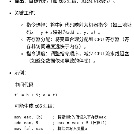
输出
：目标代码（如 x86 汇编、ARM 机器码）。
关键工作：
指令选择：将中间代码映射为机器指令（如三地址
码
映射为
）。
x = y + z
add z, y, x
寄存器分配：将变量合理分配到 CPU 寄存器（寄
存器访问速度远快于内存）。
指令调度：调整指令顺序，减少 CPU 流水线阻塞
（如避免数据依赖导致的停顿）。
示例：
中间代码
t1
 = b + 
5
; a = t1
可能生成 x86 汇编：
mov eax, [b]    ; 将变量b的值读入寄存器eax

add eax, 5      ; eax = eax + 5（计算t1）

mov [a], eax    ; 将结果写入变量a