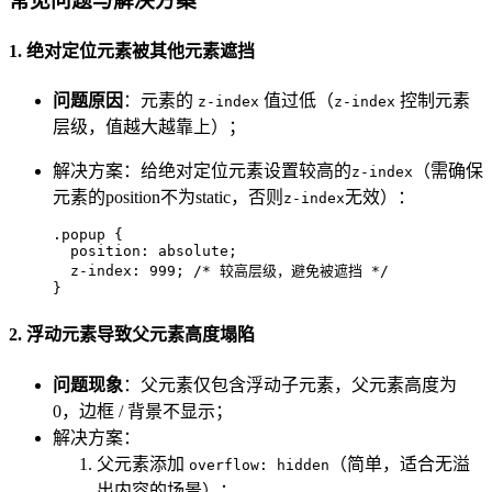
常见问题与解决方案
1. 绝对定位元素被其他元素遮挡
问题原因
：元素的
值过低（
控制元素
z-index
z-index
层级，值越大越靠上）；
解决方案：给绝对定位元素设置较高的
（需确保
z-index
元素的position不为static，否则
无效）：
z-index
.popup
 {

position
: absolute;

z-index
: 
999
; 
/* 较高层级，避免被遮挡 */
}
2. 浮动元素导致父元素高度塌陷
问题现象
：父元素仅包含浮动子元素，父元素高度为
0，边框 / 背景不显示；
解决方案：
父元素添加
（简单，适合无溢
overflow: hidden
出内容的场景）；