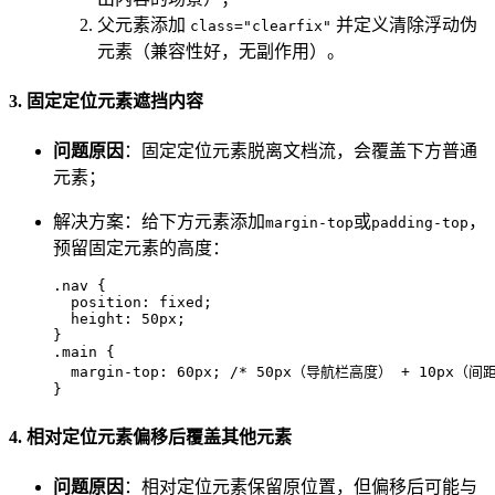
父元素添加
并定义清除浮动伪
class="clearfix"
元素（兼容性好，无副作用）。
3. 固定定位元素遮挡内容
问题原因
：固定定位元素脱离文档流，会覆盖下方普通
元素；
解决方案：给下方元素添加
或
，
margin-top
padding-top
预留固定元素的高度：
.nav
 {

position
: fixed;

height
: 
50px
;

.main
 {

margin-top
: 
60px
; 
/* 50px（导航栏高度） + 10px（间距
}
4. 相对定位元素偏移后覆盖其他元素
问题原因
：相对定位元素保留原位置，但偏移后可能与