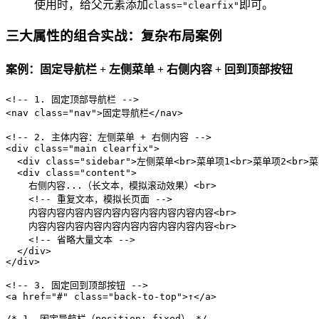
使用时，给父元素添加
即可。
class="clearfix"
三大属性的组合实战：复杂布局案例
案例：固定导航栏 + 左侧菜单 + 右侧内容 + 回到顶部按钮
<!-- 1. 固定顶部导航栏 -->
<
nav
class
=
"nav"
>
固定导航栏
</
nav
>
<!-- 2. 主体内容：左侧菜单 + 右侧内容 -->
<
div
class
=
"main clearfix"
>
<
div
class
=
"sidebar"
>
左侧菜单
<
br
>
菜单项1
<
br
>
菜单项2
<
br
>
菜
<
div
class
=
"content"
>
    右侧内容...（长文本，模拟滚动效果）
<
br
>
<!-- 重复文本，模拟长页面 -->
    内容内容内容内容内容内容内容内容内容内容
<
br
>
    内容内容内容内容内容内容内容内容内容内容
<
br
>
<!-- 省略大量文本 -->
</
div
>
</
div
>
<!-- 3. 固定回到顶部按钮 -->
<
a
href
=
"#"
class
=
"back-to-top"
>
↑
</
a
>
/* 1. 固定导航栏（position: fixed） */