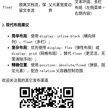
文本环绕、多栏
脱离文档流，保
父元素宽度边
float
布局（左侧菜单 +
留文本流
界
右侧内容）
2. 现代布局建议
简单布局
：使用
（横向排
display: inline-block
列）、
（多栏）；
float
复杂布局
：优先使用
（弹性布局）或
display: flex
（网格布局），替代
（更灵活，无
display: grid
float
需清除浮动）；
精确位置
：使用
（弹窗、固
position: absolute/fixed
定元素），配合
父容器控制范围
relative
欢迎关注我的其它发布渠道