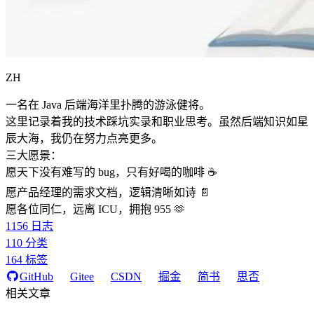
ZH
一名在 Java 后端海洋里扑腾的游泳健将。
这里记录着我的技术踩坑实录和职业思考。虽然后端知识如星
辰大海，我仍在努力点亮更多。
三大愿景：
愿天下没有难写的 bug，只有好喝的咖啡 ☕️
愿产品经理的需求文档，逻辑清晰如诗 📄
愿各位同仁，远离 ICU，拥抱 955 🫶
1156
日志
110
分类
164
标签
GitHub
Gitee
CSDN
掘金
简书
思否
相关文章