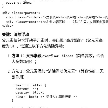
padding
: 
20px
;

}
<
div
class
=
"parent"
>
<
div
class
=
"sidebar"
>
左侧菜单
<
br
>
菜单项1
<
br
>
菜单项2
<
br
>
菜
<
div
class
=
"content"
>
右侧内容区域...（多栏布局，左侧固定宽
</
div
>
关键：清除浮动
父元素仅包含浮动子元素时，会出现 “高度塌陷”（父元素高
度为 0），需通过以下方法清除浮动：
方法 1：父元素设
（简单高效，适合
overflow: hidden
大多数场景）；
方法 2：父元素添加 “清除浮动伪元素”（兼容性好，无
副作用）：
.clearfix
::after
 {

content
: 
""
;

display
: block;

clear
: both; 
/* 清除左右两侧浮动 */
}