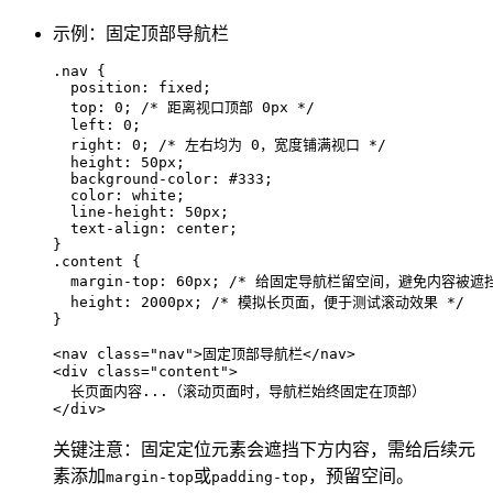
示例：固定顶部导航栏
.nav
 {

position
: fixed;

top
: 
0
; 
/* 距离视口顶部 0px */
left
: 
0
;

right
: 
0
; 
/* 左右均为 0，宽度铺满视口 */
height
: 
50px
;

background-color
: 
#333
;

color
: white;

line-height
: 
50px
;

text-align
: center;

.content
 {

margin-top
: 
60px
; 
/* 给固定导航栏留空间，避免内容被遮挡
height
: 
2000px
; 
/* 模拟长页面，便于测试滚动效果 */
}
<
nav
class
=
"nav"
>
固定顶部导航栏
</
nav
>
<
div
class
=
"content"
>
</
div
>
关键注意：固定定位元素会遮挡下方内容，需给后续元
素添加
或
，预留空间。
margin-top
padding-top