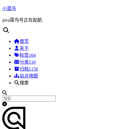
小菜鸟
java菜鸟号正在起航
首页
关于
标签
164
分类
110
归档
1156
站点地图
搜索