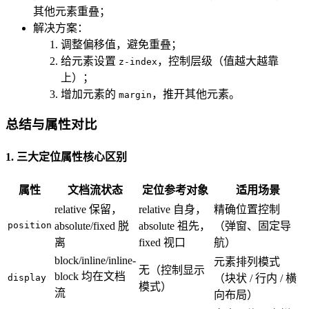
其他元素重叠；
解决方案：
调整偏移值，避免重叠；
给元素设置
，控制层级（值越大越靠
z-index
上）；
增加元素的
，推开其他元素。
margin
总结与属性对比
1. 三大定位属性核心区别
属性
文档流状态
定位参考对象
适用场景
relative 保留，
relative 自身，
精确位置控制
position
absolute/fixed 脱
absolute 祖先，
（弹窗、固定导
离
fixed 视口
航）
block/inline/inline-
元素排列模式
无（控制显示
block 均在文档
display
（块状 / 行内 / 横
模式）
流
向布局）