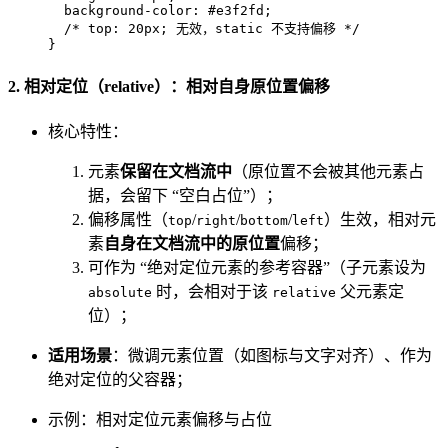
background-color
: 
#e3f2fd
;

/* top: 20px; 无效，static 不支持偏移 */
}
2. 相对定位（relative）：相对自身原位置偏移
核心特性：
元素
保留在文档流中
（原位置不会被其他元素占
据，会留下 “空白占位”）；
偏移属性（
/
/
/
）生效，相对元
top
right
bottom
left
素
自身在文档流中的原位置
偏移；
可作为 “绝对定位元素的参考容器”（子元素设为
时，会相对于该
父元素定
absolute
relative
位）；
适用场景
：微调元素位置（如图标与文字对齐）、作为
绝对定位的父容器；
示例：相对定位元素偏移与占位