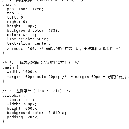
.nav
 {

position
: fixed;

top
: 
0
;

left
: 
0
;

right
: 
0
;

height
: 
50px
;

background-color
: 
#333
;

color
: white;

line-height
: 
50px
;

text-align
: center;

z-index
: 
100
; 
/* 确保导航栏在最上层，不被其他元素遮挡 */
}

/* 2. 主体内容容器（给导航栏留空间） */
.main
 {

width
: 
1000px
;

margin
: 
60px
 auto 
20px
; 
/* 上 margin 60px = 导航栏高度 
}

/* 3. 左侧菜单（float: left） */
.sidebar
 {

float
: left;

width
: 
200px
;

height
: 
600px
;

background-color
: 
#f8f9fa
;

padding
: 
20px
;

}
