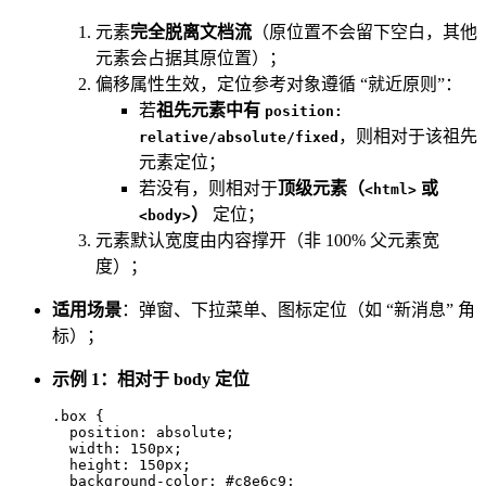
元素
完全脱离文档流
（原位置不会留下空白，其他
元素会占据其原位置）；
偏移属性生效，定位参考对象遵循 “就近原则”：
若
祖先元素中有
position:
，则相对于该祖先
relative/absolute/fixed
元素定位；
若没有，则相对于
顶级元素（
或
<html>
）
定位；
<body>
元素默认宽度由内容撑开（非 100% 父元素宽
度）；
适用场景
：弹窗、下拉菜单、图标定位（如 “新消息” 角
标）；
示例 1：相对于 body 定位
.box
 {

position
: absolute;

width
: 
150px
;

height
: 
150px
;

background-color
: 
#c8e6c9
;
