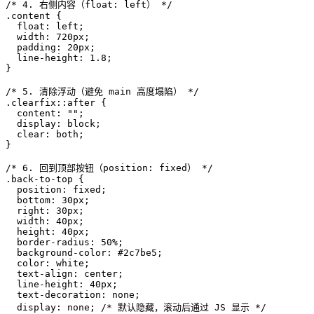
/* 4. 右侧内容（float: left） */
.content
 {

float
: left;

width
: 
720px
;

padding
: 
20px
;

line-height
: 
1.8
;

}

/* 5. 清除浮动（避免 main 高度塌陷） */
.clearfix
::after
 {

content
: 
""
;

display
: block;

clear
: both;

}

/* 6. 回到顶部按钮（position: fixed） */
.back-to-top
 {

position
: fixed;

bottom
: 
30px
;

right
: 
30px
;

width
: 
40px
;

height
: 
40px
;

border-radius
: 
50%
;

background-color
: 
#2c7be5
;

color
: white;

text-align
: center;

line-height
: 
40px
;

text-decoration
: none;

display
: none; 
/* 默认隐藏，滚动后通过 JS 显示 */