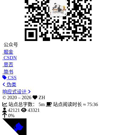
公众号
掘金
CSDN
思否
简书
CSS
伪类
响应式设计
© 2020 –
2026
ZH
站点总字数：
5m
站点阅读时长 ≈
75:36
42121
43321
0%