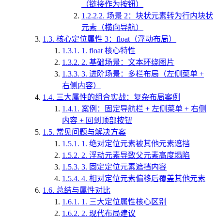
（链接作为按钮）
1.2.2.2.
场景 2：块状元素转为行内块状
元素（横向导航）
1.3.
核心定位属性 3：float（浮动布局）
1.3.1.
1. float 核心特性
1.3.2.
2. 基础场景：文本环绕图片
1.3.3.
3. 进阶场景：多栏布局（左侧菜单 +
右侧内容）
1.4.
三大属性的组合实战：复杂布局案例
1.4.1.
案例：固定导航栏 + 左侧菜单 + 右侧
内容 + 回到顶部按钮
1.5.
常见问题与解决方案
1.5.1.
1. 绝对定位元素被其他元素遮挡
1.5.2.
2. 浮动元素导致父元素高度塌陷
1.5.3.
3. 固定定位元素遮挡内容
1.5.4.
4. 相对定位元素偏移后覆盖其他元素
1.6.
总结与属性对比
1.6.1.
1. 三大定位属性核心区别
1.6.2.
2. 现代布局建议