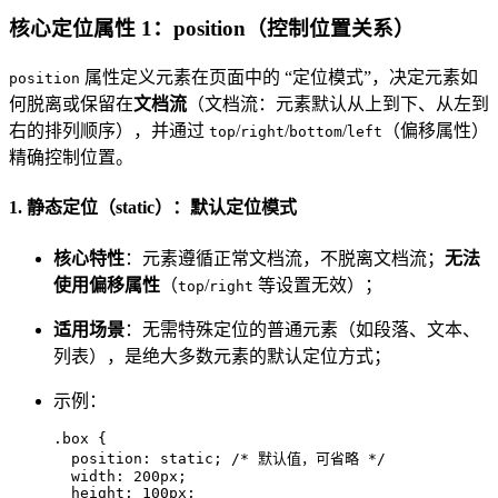
核心定位属性 1：position（控制位置关系）
属性定义元素在页面中的 “定位模式”，决定元素如
position
何脱离或保留在
文档流
（文档流：元素默认从上到下、从左到
右的排列顺序），并通过
/
/
/
（偏移属性）
top
right
bottom
left
精确控制位置。
1. 静态定位（static）：默认定位模式
核心特性
：元素遵循正常文档流，不脱离文档流；
无法
使用偏移属性
（
/
等设置无效）；
top
right
适用场景
：无需特殊定位的普通元素（如段落、文本、
列表），是绝大多数元素的默认定位方式；
示例：
.box
 {

position
: static; 
/* 默认值，可省略 */
width
: 
200px
;

height
: 
100px
;
