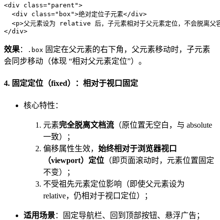
<
div
class
=
"parent"
>
<
div
class
=
"box"
>
绝对定位子元素
</
div
>
<
p
>
父元素设为 relative 后，子元素相对于父元素定位，不会脱离父
</
div
>
效果
：
固定在父元素的右下角，父元素移动时，子元素
.box
会同步移动（体现 “相对父元素定位”）。
4. 固定定位（fixed）：相对于视口固定
核心特性：
元素
完全脱离文档流
（原位置无空白，与 absolute
一致）；
偏移属性生效，
始终相对于浏览器视口
（viewport）定位
（即页面滚动时，元素位置固定
不变）；
不受祖先元素定位影响（即使父元素设为
relative，仍相对于视口定位）；
适用场景
：固定导航栏、回到顶部按钮、悬浮广告；