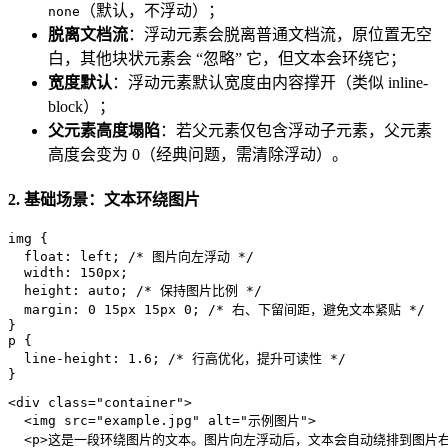
（默认，不浮动）；
none
脱离文档流
：浮动元素会脱离普通文档流，原位置无空
白，其他块状元素会 “忽略” 它，但文本会环绕它；
宽度默认
：浮动元素默认宽度由内容撑开（类似 inline-
block）；
父元素高度塌陷
：若父元素仅包含浮动子元素，父元素
高度会变为 0（经典问题，需清除浮动）。
2. 基础场景：文本环绕图片
img
 {

float
: left; 
/* 图片向左浮动 */
width
: 
150px
;

height
: auto; 
/* 保持图片比例 */
margin
: 
0
15px
15px
0
; 
/* 右、下留间距，避免文本紧贴 */
p
 {

line-height
: 
1.6
; 
/* 行高优化，提升可读性 */
}
<
div
class
=
"container"
>
<
img
src
=
"example.jpg"
alt
=
"示例图片"
>
<
p
>
这是一段环绕图片的文本。图片向左浮动后，文本会自动绕排到图片