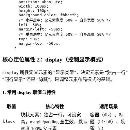
position
: absolute;

width
: 
100px
;

height
: 
100px
;

background-color
: 
#bbdefb
;

/* 水平居中：父元素宽度 50% - 自身宽度 50% */
left
: 
50%
;

margin-left
: -
50px
;

/* 垂直居中：父元素高度 50% - 自身高度 50% */
top
: 
50%
;

margin-top
: -
50px
;

}
核心定位属性 2：display（控制显示模式）
属性定义元素的 “显示类型”，决定元素是 “独占一行”
display
“同行显示” 还是 “隐藏”，是调整元素布局模式的基础。
1. 常用 display 取值与特性
取值
核心特性
适用场景
块状元素：独占一行，可设宽
容器（div）、标
block
高，margin/padding 全生效，默认
题（h1~h6）、段
宽度 100% 父元素
落（p）