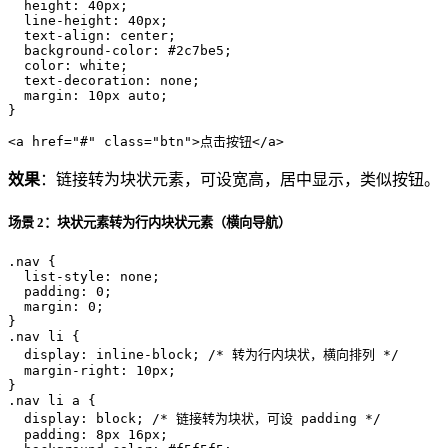
height
: 
40px
;

line-height
: 
40px
;

text-align
: center;

background-color
: 
#2c7be5
;

color
: white;

text-decoration
: none;

margin
: 
10px
 auto;

}
<
a
href
=
"#"
class
=
"btn"
>
点击按钮
</
a
>
效果
：链接转为块状元素，可设宽高，居中显示，类似按钮。
场景 2：块状元素转为行内块状元素（横向导航）
.nav
 {

list-style
: none;

padding
: 
0
;

margin
: 
0
;

.nav
li
 {

display
: inline-block; 
/* 转为行内块状，横向排列 */
margin-right
: 
10px
;

.nav
li
a
 {

display
: block; 
/* 链接转为块状，可设 padding */
padding
: 
8px
16px
;
