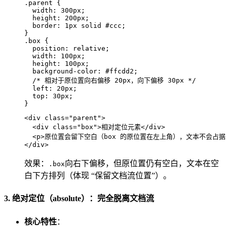
.parent
 {

width
: 
300px
;

height
: 
200px
;

border
: 
1px
 solid 
#ccc
;

.box
 {

position
: relative;

width
: 
100px
;

height
: 
100px
;

background-color
: 
#ffcdd2
;

/* 相对于原位置向右偏移 20px，向下偏移 30px */
left
: 
20px
;

top
: 
30px
;

}
<
div
class
=
"parent"
>
<
div
class
=
"box"
>
相对定位元素
</
div
>
<
p
>
原位置会留下空白（box 的原位置在左上角），文本不会占据 
</
div
>
效果：
向右下偏移，但原位置仍有空白，文本在空
.box
白下方排列（体现 “保留文档流位置”）。
3. 绝对定位（absolute）：完全脱离文档流
核心特性
：