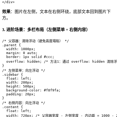
</
div
>
效果
：图片在左侧，文本在右侧环绕，底部文本回到图片下
方。
3. 进阶场景：多栏布局（左侧菜单 + 右侧内容）
/* 父容器：清除浮动（避免高度塌陷） */
.parent
 {

width
: 
1000px
;

margin
: 
0
 auto;

border
: 
1px
 solid 
#ccc
;

overflow
: hidden; 
/* 方法1：通过 overflow: hidden 清除浮
/* 左侧菜单：向左浮动 */
.sidebar
 {

float
: left;

width
: 
200px
;

height
: 
500px
;

background-color
: 
#f8f9fa
;

padding
: 
20px
;

/* 右侧内容：向左浮动 */
.content
 {

float
: left;

width
: 
720px
; 
/* 父容器宽度 - 左侧宽度 - 内边距 = 1000 - 200