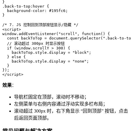
.back-to-top
:hover
 {

background-color
: 
#195fc6
;

}

/* 7. JS 控制回到顶部按钮显示/隐藏 */
<script>

window
.addEventListener
("scroll", function() {

  const backToTop = document
.querySelector
("
.back-to-to
  // 滚动超过 
300px
 时显示按钮

  if (window
.scrollY
 > 
300
) {

    backToTop
.style
.display
 = "block";

  } else {

    backToTop
.style
.display
 = "
none
";

  }

});

</script>
效果
：
导航栏固定在顶部，滚动时不移动；
左侧菜单与右侧内容通过浮动实现多栏布局；
滚动超过 300px 时，右下角显示 “回到顶部” 按钮，点击
后返回页面顶部。