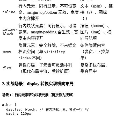
行内元素：同行显示，不可设宽
文本（span）、链
inline
高，margin-top/bottom 无效，宽度
接（a）、图标
由内容撑开
（i）
行内块状元素：同行显示，可设
按钮（button）、
inline-
宽高，margin/padding 全生效，宽
图片（img）、横
block
度由内容撑开
向导航项
隐藏元素：完全移除，不占据文
条件隐藏内容
none
档流空间（与
（弹窗、下拉菜
visibility:
不同）
单）
hidden
弹性布局：子元素可灵活排列
复杂多栏布局、
flex
（现代布局主流，后续扩展）
垂直居中
2. 实战场景：display 转换实现横向布局
场景 1：行内元素转为块状元素（链接作为按钮）
a
.btn
 {

display
: block; 
/* 转为块状元素，独占一行 */
width
: 
120px
;
