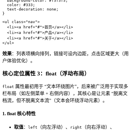
background-color
: 
#f5f5f5
;

color
: 
#333
;

text-decoration
: none;

}
<
ul
class
=
"nav"
>
<
li
>
<
a
href
=
"#"
>
首页
</
a
>
</
li
>
<
li
>
<
a
href
=
"#"
>
产品
</
a
>
</
li
>
<
li
>
<
a
href
=
"#"
>
关于
</
a
>
</
li
>
</
ul
>
效果
：列表项横向排列，链接可设内边距，点击区域更大（用
户体验优化）。
核心定位属性 3：float（浮动布局）
属性最初用于 “文本环绕图片”，后来被广泛用于实现多
float
栏布局（如左侧菜单 + 右侧内容），其核心是让元素 “脱离文
档流，但不脱离文本流”（文本会环绕浮动元素）。
1. float 核心特性
取值
：
（向左浮动）、
（向右浮动）、
left
right