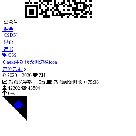
公众号
掘金
CSDN
思否
简书
CSS
next主题修改侧边栏icon
定位元素
© 2020 –
2026
ZH
站点总字数：
5m
站点阅读时长 ≈
75:36
42302
43504
0%