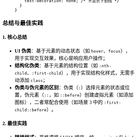
text-decoration
: none; 
/* 不显示下划线 */
  }

}
总结与最佳实践
1. 核心总结
UI 伪类
：基于元素的动态状态（如
、
），
hover
focus
用于实现交互效果，核心是响应用户操作；
结构化伪类
：基于元素的结构位置（如
:nth-
、
），用于实现结构化样式，无需手
child
:first-child
动添加
；
class
伪类与伪元素的区别
：伪类（
）选择元素的状态或位
:
置，伪元素（
，如
）创建虚拟元素（如添加
::
::before
图标），二者常配合使用（如场景 3 中的
:first-
）。
child::before
2. 最佳实践