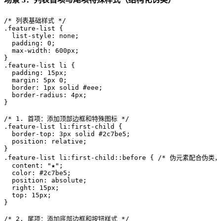
/* 列表基础样式 */
.feature-list
 {

list-style
: none;

padding
: 
0
;

max-width
: 
600px
;

.feature-list
li
 {

padding
: 
15px
;

margin
: 
5px
0
;

border
: 
1px
 solid 
#eee
;

border-radius
: 
4px
;

}

/* 1. 首项：添加顶部边框和特殊图标 */
.feature-list
li
:first-child
 {

border-top
: 
3px
 solid 
#2c7be5
;

position
: relative;

.feature-list
li
:first-child
::before
 { 
/* 伪元素配合伪类，
content
: 
"★"
;

color
: 
#2c7be5
;

position
: absolute;

right
: 
15px
;

top
: 
15px
;

}

/* 2. 尾项：添加底部边框和按钮样式 */