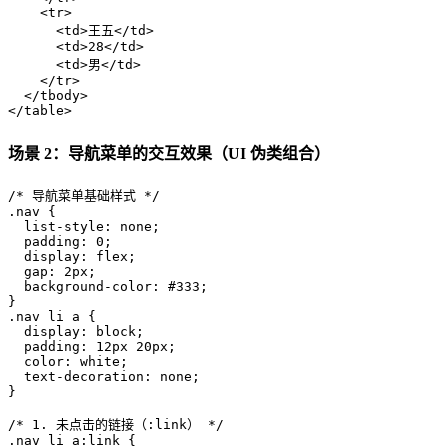
<
tr
>
<
td
>
王五
</
td
>
<
td
>
28
</
td
>
<
td
>
男
</
td
>
</
tr
>
</
tbody
>
</
table
>
场景 2：导航菜单的交互效果（UI 伪类组合）
/* 导航菜单基础样式 */
.nav
 {

list-style
: none;

padding
: 
0
;

display
: flex;

gap
: 
2px
;

background-color
: 
#333
;

.nav
li
a
 {

display
: block;

padding
: 
12px
20px
;

color
: white;

text-decoration
: none;

}

/* 1. 未点击的链接（:link） */
.nav
li
a
:link
 {
