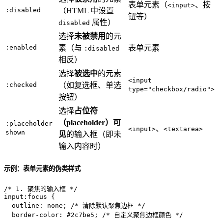
表单元素（
、按
<input>
:disabled
（HTML 中设置
钮等）
属性）
disabled
选择
未被禁用
的元
:enabled
素（与
表单元素
:disabled
相反）
选择
被选中
的元素
<input
:checked
（如复选框、单选
type="checkbox/radio">
按钮）
选择
占位符
（placeholder）可
:placeholder-
、
<input>
<textarea>
shown
见
的输入框（即未
输入内容时）
示例：表单元素的伪类样式
/* 1. 聚焦的输入框 */
input
:focus
 {

outline
: none; 
/* 清除默认聚焦边框 */
border-color
: 
#2c7be5
; 
/* 自定义聚焦边框颜色 */