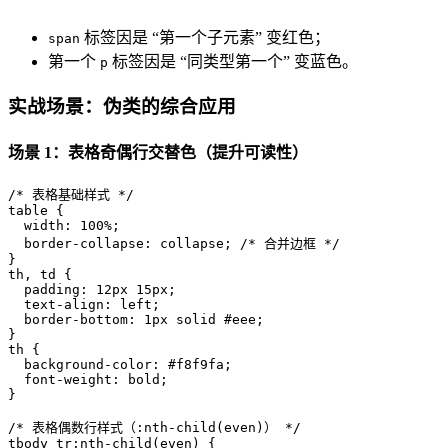
标签因是 “第一个子元素” 变红色；
span
第一个
标签因是 “同类型第一个” 变蓝色。
p
实战场景：伪类的综合应用
场景 1：表格奇偶行交替色（提升可读性）
/* 表格基础样式 */
table
 {

width
: 
100%
;

border-collapse
: collapse; 
/* 合并边框 */
th
, 
td
 {

padding
: 
12px
15px
;

text-align
: left;

border-bottom
: 
1px
 solid 
#eee
;

th
 {

background-color
: 
#f8f9fa
;

font-weight
: bold;

}

/* 表格偶数行样式（:nth-child(even)） */
tbody
tr
:nth-child
(even) {
