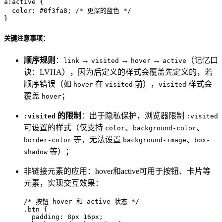
a
:active
 {

color
: 
#0f3fa8
; 
/* 更深的蓝色 */
}
关键注意事项：
顺序规则
：
→
→
→
（记忆口
link
visited
hover
active
诀：LVHA），因为后定义的样式会覆盖先定义的，若
顺序错误（如
在
前），
样式会
hover
visited
visited
覆盖
；
hover
的限制
：出于隐私保护，浏览器限制
:visited
:visited
可设置的样式（仅支持
、
、
color
background-color
等，无法设置
、
border-color
background-image
box-
等）；
shadow
非链接元素的应用：hover和active可用于按钮、卡片等
元素，实现交互效果：
/* 按钮 hover 和 active 状态 */
.btn
 {

padding
: 
8px
16px
;
