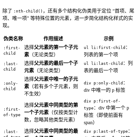
除了
，还有多个结构化伪类用于定位 “首项、尾
:nth-child()
项、唯一项” 等特殊位置的元素，进一步简化结构化样式的实
现。
伪类名称
作用描述
示例
选择
父元素的第一个子元
：
ul li:first-child
:first-
child
素
（无论类型）
列表的第一个项
选择
父元素的最后一个子
：列
ul li:last-child
:last-
child
元素
（无论类型）
表的最后一个项
选择
父元素中唯一的子元
：
div p:only-child
:only-
素
（若有多个子元素，则
child
div 中唯一的 p 标签
不生效）
div p:first-of-
选择
父元素中同类型的第
：div 中第一个 p
type
:first-
一个子元素
（仅按类型计
of-type
标签（即使前面有
数，忽略其他类型元素）
span）
选择
父元素中同类型的最
：
div p:last-of-type
:last-