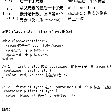
of-type
后一个子元素
div 中最后一个 p 标签
从
父元素的最后一个子元
ul li:nth-last-
:nth-
：列表的倒数
child(2)
last-
素开始计数
，选择第 n 个
child(n)
第二个项
元素（反向版 :nth-child）
示例：
与
的区别
:first-child
:first-of-type
<
div
class
=
"container"
>
<
span
>
这是一个 span 标签
</
span
>
<
p
>
这是第一个 p 标签
</
p
>
<
p
>
这是第二个 p 标签
</
p
>
</
div
>
/* 1. :first-child：选择 .container 的第一个子元素（span 标
.container
:first-child
 {

color
: red; 
/* span 标签变红色 */
}

/* 2. :first-of-type：选择 .container 中第一个 p 标签（
.container
p
:first-of-type
 {

color
: blue; 
/* 第一个 p 标签变蓝色 */
}
效果：