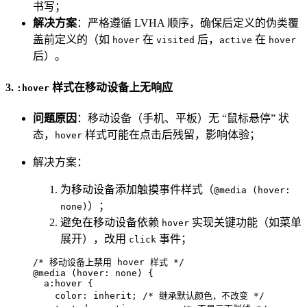
书写；
解决方案
：严格遵循 LVHA 顺序，确保后定义的伪类覆
盖前定义的（如
在
后，
在
hover
visited
active
hover
后）。
3.
样式在移动设备上无响应
:hover
问题原因
：移动设备（手机、平板）无 “鼠标悬停” 状
态，
样式可能在点击后残留，影响体验；
hover
解决方案：
为移动设备添加触摸事件样式（
@media (hover:
）；
none)
避免在移动设备依赖
实现关键功能（如菜单
hover
展开），改用
事件；
click
/* 移动设备上禁用 hover 样式 */
@media
 (
hover
: none) {

a
:hover
 {

color
: inherit; 
/* 继承默认颜色，不改变 */