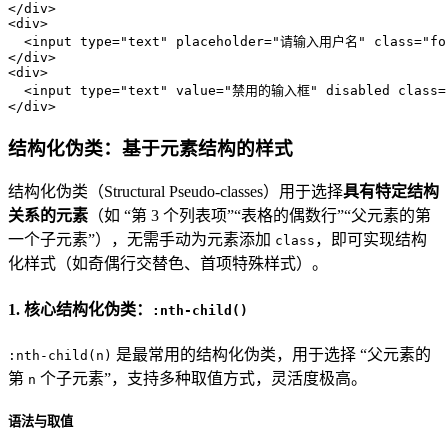
</
div
>
<
div
>
<
input
type
=
"text"
placeholder
=
"请输入用户名"
class
=
"fo
</
div
>
<
div
>
<
input
type
=
"text"
value
=
"禁用的输入框"
disabled
class
=
</
div
>
结构化伪类：基于元素结构的样式
结构化伪类（Structural Pseudo-classes）用于选择
具有特定结构
关系的元素
（如 “第 3 个列表项”“表格的偶数行”“父元素的第
一个子元素”），无需手动为元素添加
，即可实现结构
class
化样式（如奇偶行交替色、首项特殊样式）。
1. 核心结构化伪类：
:nth-child()
是最常用的结构化伪类，用于选择 “父元素的
:nth-child(n)
第
个子元素”，支持多种取值方式，灵活度极高。
n
语法与取值