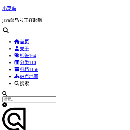
小菜鸟
java菜鸟号正在起航
首页
关于
标签
164
分类
110
归档
1156
站点地图
搜索