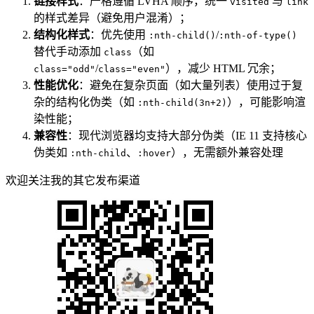
链接样式
：严格遵循 LVHA 顺序，统一
与
visited
link
的样式差异（避免用户混淆）；
结构化样式
：优先使用
/
:nth-child()
:nth-of-type()
替代手动添加
（如
class
/
），减少 HTML 冗余；
class="odd"
class="even"
性能优化
：避免在复杂页面（如大量列表）使用过于复
杂的结构化伪类（如
），可能影响渲
:nth-child(3n+2)
染性能；
兼容性
：现代浏览器均支持大部分伪类（IE 11 支持核心
伪类如
、
），无需额外兼容处理
:nth-child
:hover
欢迎关注我的其它发布渠道