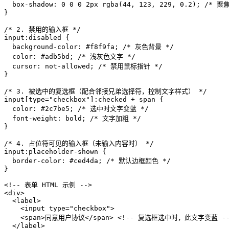
box-shadow
: 
0
0
0
2px
rgba
(
44
, 
123
, 
229
, 
0.2
); 
/* 聚
}

/* 2. 禁用的输入框 */
input
:disabled
 {

background-color
: 
#f8f9fa
; 
/* 灰色背景 */
color
: 
#adb5bd
; 
/* 浅灰色文字 */
cursor
: not-allowed; 
/* 禁用鼠标指针 */
}

/* 3. 被选中的复选框（配合邻接兄弟选择符，控制文字样式） */
input
[type=
"checkbox"
]
:checked
 + 
span
 {

color
: 
#2c7be5
; 
/* 选中时文字变蓝 */
font-weight
: bold; 
/* 文字加粗 */
}

/* 4. 占位符可见的输入框（未输入内容时） */
input
:placeholder-shown
 {

border-color
: 
#ced4da
; 
/* 默认边框颜色 */
}
<!-- 表单 HTML 示例 -->
<
div
>
<
label
>
<
input
type
=
"checkbox"
>
<
span
>
同意用户协议
</
span
>
<!-- 复选框选中时，此文字变蓝 --
</
label
>