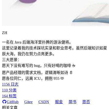
ZH
一名在 Java 后端海洋里扑腾的游泳健将。
这里记录着我的技术踩坑实录和职业思考。虽然后端知识如星
辰大海，我仍在努力点亮更多。
三大愿景：
愿天下没有难写的 bug，只有好喝的咖啡 ☕️
愿产品经理的需求文档，逻辑清晰如诗 📄
愿各位同仁，远离 ICU，拥抱 955 🫶
1156
日志
110
分类
164
标签
GitHub
Gitee
CSDN
掘金
简书
思否
相关文章