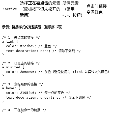
选择
正在被点击
的元素
所有元素
点击时链接
:active
（鼠标按下但未松开的
（常用
变深红色
瞬间）
、按钮）
<a>
示例：链接样式的完整实现（按顺序书写）
/* 1. 未点击的链接 */
a
:link
 {

color
: 
#2c7be5
; 
/* 蓝色 */
text-decoration
: none; 
/* 清除下划线 */
}

/* 2. 已点击的链接 */
a
:visited
 {

color
: 
#868e96
; 
/* 灰色（避免使用与 :link 差异过大的颜色） 
}

/* 3. 鼠标悬停的链接 */
a
:hover
 {

color
: 
#195fc6
; 
/* 深一点的蓝色 */
text-decoration
: underline; 
/* 显示下划线 */
}

/* 4. 正在被点击的链接 */