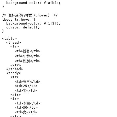
background-color
: 
#fafbfc
;

}

/* 鼠标悬停行样式（:hover） */
tbody
tr
:hover
 {

background-color
: 
#f1f3f5
;

cursor
: default;

}
<
table
>
<
thead
>
<
tr
>
<
th
>
姓名
</
th
>
<
th
>
年龄
</
th
>
<
th
>
性别
</
th
>
</
tr
>
</
thead
>
<
tbody
>
<
tr
>
<
td
>
张三
</
td
>
<
td
>
25
</
td
>
<
td
>
男
</
td
>
</
tr
>
<
tr
>
<
td
>
李四
</
td
>
<
td
>
30
</
td
>
<
td
>
女
</
td
>
</
tr
>