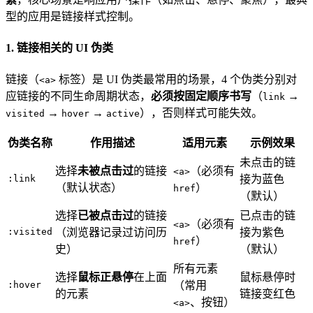
型的应用是链接样式控制。
1. 链接相关的 UI 伪类
链接（
标签）是 UI 伪类最常用的场景，4 个伪类分别对
<a>
应链接的不同生命周期状态，
必须按固定顺序书写
（
→
link
→
→
），否则样式可能失效。
visited
hover
active
伪类名称
作用描述
适用元素
示例效果
未点击的链
选择
未被点击过
的链接
（必须有
<a>
:link
接为蓝色
（默认状态）
）
href
（默认）
选择
已被点击过
的链接
已点击的链
（必须有
<a>
:visited
（浏览器记录过访问历
接为紫色
）
href
史）
（默认）
所有元素
选择
鼠标正悬停
在上面
鼠标悬停时
:hover
（常用
的元素
链接变红色
、按钮）
<a>