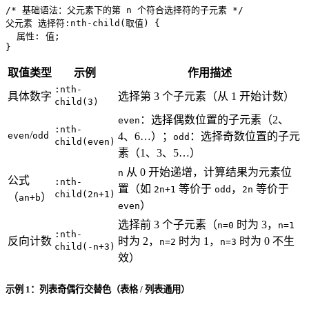
/* 基础语法：父元素下的第 n 个符合选择符的子元素 */
父元素 选择符
:nth-child
(取值) {

  属性: 值;

}
取值类型
示例
作用描述
:nth-
具体数字
选择第 3 个子元素（从 1 开始计数）
child(3)
：选择偶数位置的子元素（2、
even
:nth-
/
even
odd
4、6…）；
：选择奇数位置的子元
odd
child(even)
素（1、3、5…）
从 0 开始递增，计算结果为元素位
n
公式
:nth-
置（如
等价于
，
等价于
2n+1
odd
2n
child(2n+1)
（
）
an+b
）
even
选择前 3 个子元素（
时为 3，
n=0
n=1
:nth-
反向计数
时为 2，
时为 1，
时为 0 不生
n=2
n=3
child(-n+3)
效）
示例 1：列表奇偶行交替色（表格 / 列表通用）