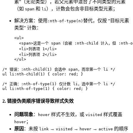
素”（无论类型），若父元素中混合了不同类型的元素
（如
和
），计数会包含非目标类型元素；
span
li
解决方案：使用
替代，仅按 “目标元素
:nth-of-type(n)
类型” 计数：
<
ul
>
<
span
>
这是一个 span（会被 :nth-child 计入，但 :nth-o
<
li
>
列表项 1
</
li
>
<
li
>
列表项 2
</
li
>
</
ul
>
/* 错误：:nth-child(1) 会选中 span，而非第一个 li */
ul
li
:nth-child
(
1
) { 
color
: red; }

/* 正确：:nth-of-type(1) 仅计数 li，选中第一个 li */
ul
li
:nth-of-type
(
1
) { 
color
: red; }
2. 链接伪类顺序错误导致样式失效
问题现象
：
样式不生效，或
样式覆盖
hover
visited
；
hover
原因
：未按
→
→
→
的顺序
link
visited
hover
active