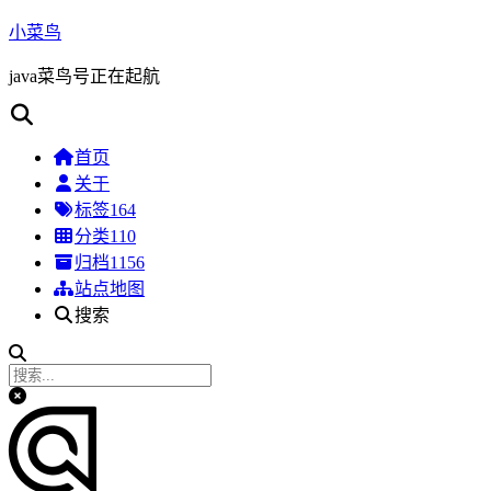
小菜鸟
java菜鸟号正在起航
首页
关于
标签
164
分类
110
归档
1156
站点地图
搜索