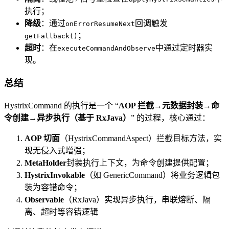
执行；
降级
：通过
回调触发
onErrorResumeNext
；
getFallback()
超时
：在
中通过定时器实
executeCommandAndObserve
现。
总结
HystrixCommand 的执行是一个 “
AOP 拦截→元数据封装→命
令创建→异步执行（基于 RxJava）
” 的过程，核心通过：
AOP 切面
（HystrixCommandAspect）拦截目标方法，实
现无侵入式增强；
MetaHolder
封装执行上下文，为命令创建提供配置；
HystrixInvokable
（如 GenericCommand）将业务逻辑包
装为容错命令；
Observable
（RxJava）实现异步执行，串联熔断、隔
离、超时等容错逻辑