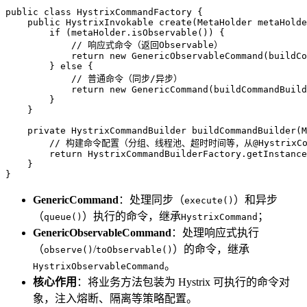
public
class
HystrixCommandFactory
 {

public
 HystrixInvokable 
create
(MetaHolder metaHolde
if
 (metaHolder.isObservable()) {

// 响应式命令（返回Observable）
return
new
GenericObservableCommand
(buildCo
        } 
else
 {

// 普通命令（同步/异步）
return
new
GenericCommand
(buildCommandBuild
        }

    }

private
 HystrixCommandBuilder 
buildCommandBuilder
(M
// 构建命令配置（分组、线程池、超时时间等，从@HystrixCo
return
 HystrixCommandBuilderFactory.getInstance
    }

}
GenericCommand
：处理同步（
）和异步
execute()
（
）执行的命令，继承
；
queue()
HystrixCommand
GenericObservableCommand
：处理响应式执行
（
/
）的命令，继承
observe()
toObservable()
。
HystrixObservableCommand
核心作用
：将业务方法包装为 Hystrix 可执行的命令对
象，注入熔断、隔离等策略配置。