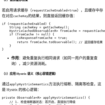
若启用请求缓存（
），且缓存中存
requestCacheEnabled=true
在对应
的结果，则直接返回缓存值：
cacheKey
if
 (requestCacheEnabled) {

String
cacheKey
=
 getCacheKey();

    HystrixCachedObservable<R> fromCache = requestCache
if
 (fromCache != 
null
) {

        isResponseFromCache = 
true
;

return
 fromCache.toObservable(); 
// 返回缓存结果
    }

}
作用
：避免重复执行相同请求（如同一用户的重复查
询），减少资源消耗。
（3）应用 Hystrix 语义（核心容错逻辑）
通过
方法执行熔断、隔离等检查，这
applyHystrixSemantics
是 Hystrix 的核心逻辑：
private
 Observable<R> 
applyHystrixSemantics
()
 {

// 1. 检查熔断器状态：若开启，直接执行降级