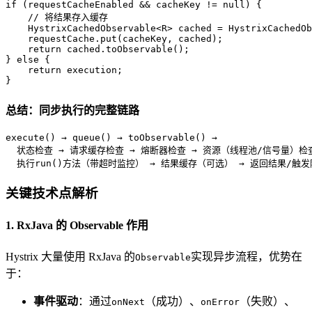
if
 (requestCacheEnabled && cacheKey != 
null
) {

// 将结果存入缓存
    HystrixCachedObservable<R> cached = HystrixCachedOb
    requestCache.put(cacheKey, cached);

return
 cached.toObservable();

} 
else
 {

return
 execution;

}
总结：同步执行的完整链路
execute() → queue() → toObservable() → 

  状态检查 → 请求缓存检查 → 熔断器检查 → 资源（线程池/信号量）检查 
  执行run()方法（带超时监控） → 结果缓存（可选） → 返回结果/触
关键技术点解析
1. RxJava 的 Observable 作用
Hystrix 大量使用 RxJava 的
实现异步流程，优势在
Observable
于：
事件驱动
：通过
（成功）、
（失败）、
onNext
onError