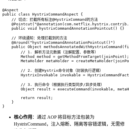
@Aspect
public
class
HystrixCommandAspect
 {

// 切点：拦截所有标注@HystrixCommand的方法
@Pointcut("@annotation(com.netflix.hystrix.contrib.
public
void
hystrixCommandAnnotationPointcut
()
 {}

// 环绕通知：处理拦截到的方法
@Around("hystrixCommandAnnotationPointcut()")
public
 Object 
methodsAnnotatedWithHystrixCommand
(
fi
// 1. 解析方法元数据（注解配置、参数等）
Method
method
=
 getMethodFromTarget(joinPoint);

MetaHolder
metaHolder
=
 createMetaHolder(joinPo
// 2. 创建Hystrix命令对象（封装执行逻辑）
HystrixInvokable
invokable
=
 HystrixCommandFact
// 3. 执行命令（根据执行类型同步/异步处理）
Object
result
=
 executeCommand(invokable, metaH
return
 result;

    }

}
核心作用
：通过 AOP 将目标方法包装为
HystrixCommand，注入熔断、隔离等容错逻辑，无需修