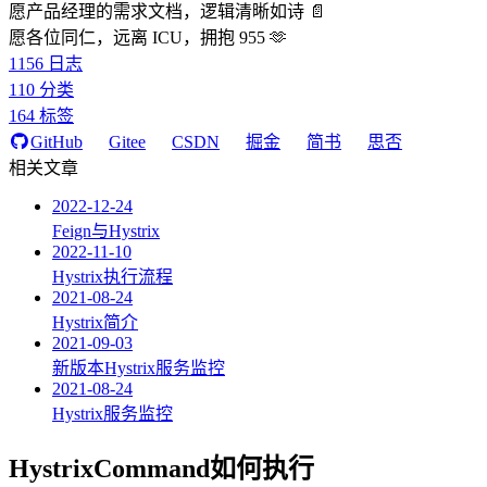
愿产品经理的需求文档，逻辑清晰如诗 📄
愿各位同仁，远离 ICU，拥抱 955 🫶
1156
日志
110
分类
164
标签
GitHub
Gitee
CSDN
掘金
简书
思否
相关文章
2022-12-24
Feign与Hystrix
2022-11-10
Hystrix执行流程
2021-08-24
Hystrix简介
2021-09-03
新版本Hystrix服务监控
2021-08-24
Hystrix服务监控
HystrixCommand如何执行