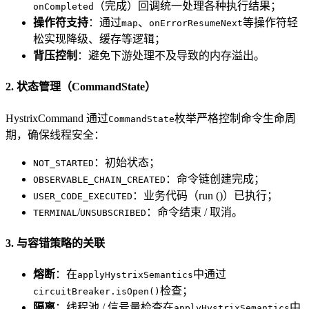
（完成）回调统一处理各种执行结果；
onCompleted
操作符支持
：通过
、
等操作符轻
map
onErrorResumeNext
松实现降级、缓存等逻辑；
背压控制
：避免下游处理不及导致的内存溢出。
2. 状态管理（CommandState）
HystrixCommand 通过
枚举严格控制命令生命周
CommandState
期，确保线程安全：
：初始状态；
NOT_STARTED
：命令链创建完成；
OBSERVABLE_CHAIN_CREATED
：业务代码（run ()）已执行；
USER_CODE_EXECUTED
/
：命令结束 / 取消。
TERMINAL
UNSUBSCRIBED
3. 与容错策略的关联
熔断
：在
中通过
applyHystrixSemantics
检查；
circuitBreaker.isOpen()
隔离
：线程池 / 信号量检查在
中
applyHystrixSemantics