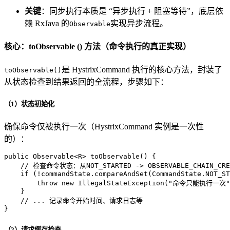
关键
：同步执行本质是 “异步执行 + 阻塞等待”，底层依
赖 RxJava 的
实现异步流程。
Observable
核心：toObservable () 方法（命令执行的真正实现）
是 HystrixCommand 执行的核心方法，封装了
toObservable()
从状态检查到结果返回的全流程，步骤如下：
（1）状态初始化
确保命令仅被执行一次（HystrixCommand 实例是一次性
的）：
public
 Observable<R> 
toObservable
()
 {

// 检查命令状态：从NOT_STARTED -> OBSERVABLE_CHAIN_
if
 (!commandState.compareAndSet(CommandState.NOT_ST
throw
new
IllegalStateException
(
"命令只能执行一次"
    }

// ... 记录命令开始时间、请求日志等
}
（2）请求缓存检查