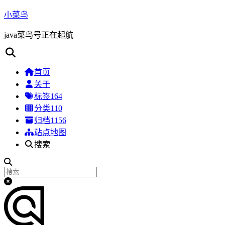
小菜鸟
java菜鸟号正在起航
首页
关于
标签
164
分类
110
归档
1156
站点地图
搜索