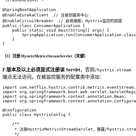
@SpringBootApplication
@EnableEurekaClient
// 注册到服务中心
@EnableCircuitBreaker
// 启用熔断，Hystrix监控的前提
public
class
ConsumerApplication
 {

public
static
void
main
(String[] args)
 {

        SpringApplication.run(ConsumerApplication.class
    }

}
（3）注册 HystrixMetricsStreamServlet（关键）
F 版本及以上必须显式注册该 Servlet
，否则
/hystrix.stream
端点无法访问。在被监控服务的配置类中添加：
import
import
import
import
 org.springframework.context.annotation.Configura
@Configuration
public
class
HystrixConfig
 {

/**
     * 注册HystrixMetricsStreamServlet，暴露/hystrix.str
     */