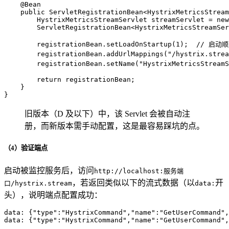
@Bean
public
 ServletRegistrationBean<HystrixMetricsStream
HystrixMetricsStreamServlet
streamServlet
=
new
        ServletRegistrationBean<HystrixMetricsStreamSer
        registrationBean.setLoadOnStartup(
1
);  
// 启动
        registrationBean.addUrlMappings(
"/hystrix.strea
        registrationBean.setName(
"HystrixMetricsStreamS
return
 registrationBean;

    }

}
旧版本（D 及以下）中，该 Servlet 会被自动注
册，而新版本需手动配置，这是最容易踩坑的点。
（4）验证端点
启动被监控服务后，访问
http://localhost:服务端
，若返回类似以下的流式数据（以
开
口/hystrix.stream
data:
头），说明端点配置成功：
data: {"type":"HystrixCommand","name":"GetUserCommand",
data: {"type":"HystrixCommand","name":"GetUserCommand",