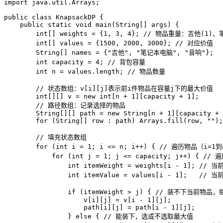
import
 java.util.Arrays;

public
class
KnapsackDP
 {

public
static
void
main
(String[] args)
 {

int
[] weights = {
1
, 
3
, 
4
}; 
// 物品重量：吉他(1)、
int
[] values = {
1500
, 
2000
, 
3000
}; 
// 对应价值
        String[] names = {
"吉他"
, 
"笔记本电脑"
, 
"音响"
};

int
capacity
=
4
; 
// 背包容量
int
n
=
 values.length; 
// 物品数量
// 状态数组：v[i][j]表示前i件物品在容量j下的最大价值
int
[][] v = 
new
int
[n + 
1
][capacity + 
1
];

// 路径数组：记录选择的物品
        String[][] path = 
new
String
[n + 
1
][capacity + 
for
 (String[] row : path) Arrays.fill(row, 
""
);

// 填充状态数组
for
 (
int
i
=
1
; i <= n; i++) { 
// 遍历物品（i=1到
for
 (
int
j
=
1
; j <= capacity; j++) { 
// 
int
itemWeight
=
 weights[i - 
1
]; 
// 当
int
itemValue
=
 values[i - 
1
];   
// 当
if
 (itemWeight > j) { 
// 装不下当前物品，
                    v[i][j] = v[i - 
1
][j];

                    path[i][j] = path[i - 
1
][j];

                } 
else
 { 
// 能装下，选或不选取最大值