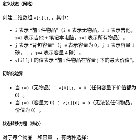
定义状态（网格）
创建二维数组
，其中：
v[i][j]
表示 “前 i 件物品”（
表示无物品，
表示吉他，
i
i=0
i=1
表示吉他 + 笔记本电脑，
表示所有物品）。
i=2
i=3
表示 “背包容量”（
表示容量为 0，
表示容量 1
j
j=0
j=1
磅，…，
表示容量 4 磅）。
j=4
的值表示 “前 i 件物品在容量 j 下的最大价值”。
v[i][j]
初始化边界
当
（无物品）：
（任何容量下价值都为
i=0
v[0][j] = 0
0）。
当
（容量为 0）：
（无法装任何物品，
j=0
v[i][0] = 0
价值为 0）。
状态转移方程（核心）
对于每个物品
和容量
，有两种选择：
i
j