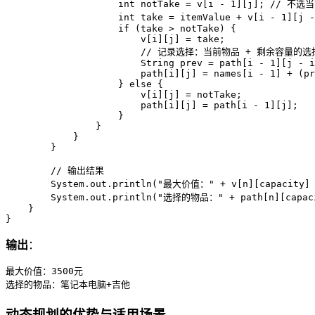
int
notTake
=
 v[i - 
1
][j]; 
// 不选
int
take
=
 itemValue + v[i - 
1
][j -
if
 (take > notTake) {

                        v[i][j] = take;

// 记录选择：当前物品 + 剩余容量的选
String
prev
=
 path[i - 
1
][j - i
                        path[i][j] = names[i - 
1
] + (pr
                    } 
else
 {

                        v[i][j] = notTake;

                        path[i][j] = path[i - 
1
][j];

                    }

                }

            }

        }

// 输出结果
        System.out.println(
"最大价值："
 + v[n][capacity]
        System.out.println(
"选择的物品："
 + path[n][capac
    }

}
输出
：
最大价值：3500元

选择的物品：笔记本电脑+吉他
动态规划的优势与适用场景