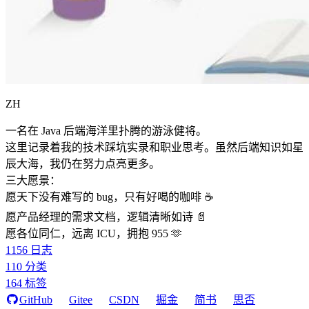
ZH
一名在 Java 后端海洋里扑腾的游泳健将。
这里记录着我的技术踩坑实录和职业思考。虽然后端知识如星
辰大海，我仍在努力点亮更多。
三大愿景：
愿天下没有难写的 bug，只有好喝的咖啡 ☕️
愿产品经理的需求文档，逻辑清晰如诗 📄
愿各位同仁，远离 ICU，拥抱 955 🫶
1156
日志
110
分类
164
标签
GitHub
Gitee
CSDN
掘金
简书
思否