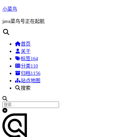
小菜鸟
java菜鸟号正在起航
首页
关于
标签
164
分类
110
归档
1156
站点地图
搜索