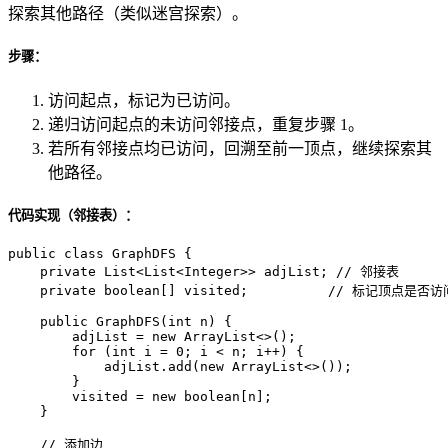
探索其他路径（类似迷宫探索）。
步骤：
访问起点，标记为已访问。
递归访问起点的未访问邻接点，重复步骤 1。
若所有邻接点均已访问，回溯至前一顶点，继续探索其
他路径。
代码实现（邻接表）：
public
class
GraphDFS
 {

private
 List<List<Integer>> adjList; 
// 邻接表
private
boolean
[] visited;          
// 标记顶点是否访
public
GraphDFS
(
int
 n)
 {

        adjList = 
new
ArrayList
<>();

for
 (
int
i
=
0
; i < n; i++) {

            adjList.add(
new
ArrayList
<>());

        }

        visited = 
new
boolean
[n];

    }

// 添加边