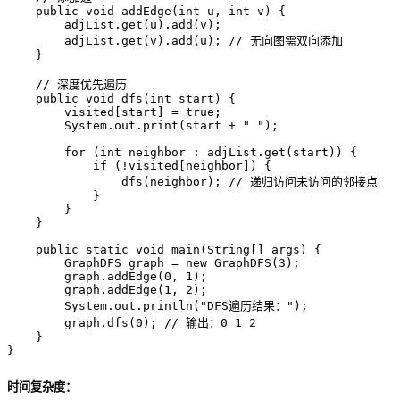
public
void
addEdge
(
int
 u, 
int
 v)
 {

        adjList.get(u).add(v);

        adjList.get(v).add(u); 
// 无向图需双向添加
    }

// 深度优先遍历
public
void
dfs
(
int
 start)
 {

        visited[start] = 
true
;

        System.out.print(start + 
" "
);

for
 (
int
 neighbor : adjList.get(start)) {

if
 (!visited[neighbor]) {

                dfs(neighbor); 
// 递归访问未访问的邻接点
            }

        }

    }

public
static
void
main
(String[] args)
 {

GraphDFS
graph
=
new
GraphDFS
(
3
);

        graph.addEdge(
0
, 
1
);

        graph.addEdge(
1
, 
2
);

        System.out.println(
"DFS遍历结果："
);

        graph.dfs(
0
); 
// 输出：0 1 2
    }

}
时间复杂度：