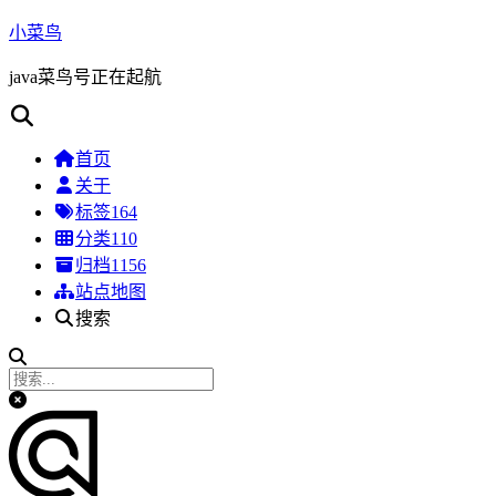
小菜鸟
java菜鸟号正在起航
首页
关于
标签
164
分类
110
归档
1156
站点地图
搜索