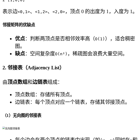
表示边
、
、
，顶点 0 的出度为 1，入度为 1。
<0,1>
<1,2>
<2,0>
邻接矩阵的优缺点
优点
：判断两顶点是否相邻效率高（
），适合稠密
O(1)
图。
缺点
：空间复杂度
，稀疏图会浪费大量空间。
O(n²)
2. 邻接表（Adjacency List）
由
顶点数组
和
边链表
组成：
顶点数组：存储所有顶点。
边链表：每个顶点对应一个链表，存储其邻接顶点。
（1）无向图的邻接表
每个边会在两个顶点的链表中出现（如
同时在
和