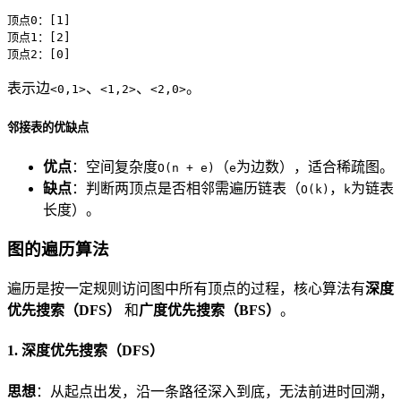
顶点0：[1]

顶点1：[2]

顶点2：[0]
表示边
、
、
。
<0,1>
<1,2>
<2,0>
邻接表的优缺点
优点
：空间复杂度
（
为边数），适合稀疏图。
O(n + e)
e
缺点
：判断两顶点是否相邻需遍历链表（
，
为链表
O(k)
k
长度）。
图的遍历算法
遍历是按一定规则访问图中所有顶点的过程，核心算法有
深度
优先搜索（DFS）
和
广度优先搜索（BFS）
。
1. 深度优先搜索（DFS）
思想
：从起点出发，沿一条路径深入到底，无法前进时回溯，