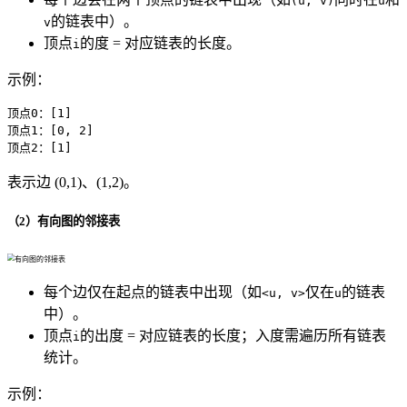
(u, v)
u
的链表中）。
v
顶点
的度 = 对应链表的长度。
i
示例：
顶点0：[1]

顶点1：[0, 2]

顶点2：[1]
表示边 (0,1)、(1,2)。
（2）有向图的邻接表
每个边仅在起点的链表中出现（如
仅在
的链表
<u, v>
u
中）。
顶点
的出度 = 对应链表的长度；入度需遍历所有链表
i
统计。
示例：