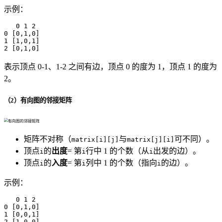
示例：
   0 1 2

0 [0,1,0]

1 [1,0,1]

2 [0,1,0]
表示顶点 0-1、1-2 之间有边，顶点 0 的度为 1，顶点 1 的度为
2。
（2）有向图的邻接矩阵
矩阵不对称（
与
可不同）。
matrix[i][j]
matrix[j][i]
顶点
的
出度
= 第
行中 1 的个数（从
出发的边）。
i
i
i
顶点
的
入度
= 第
列中 1 的个数（指向
的边）。
i
i
i
示例：
   0 1 2

0 [0,1,0]

1 [0,0,1]

2 [1,0,0]