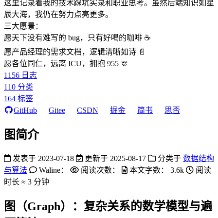
这里记录着我的技术踩坑实录和职业思考。虽然后端知识如星
辰大海，我仍在努力点亮更多。
三大愿景：
愿天下没有难写的 bug，只有好喝的咖啡 ☕️
愿产品经理的需求文档，逻辑清晰如诗 📄
愿各位同仁，远离 ICU，拥抱 955 🫶
1156
日志
110
分类
164
标签
GitHub
Gitee
CSDN
掘金
简书
思否
图简介
发表于
2023-07-18
更新于
2025-08-17
分类于
数据结构
与算法
Waline：
阅读次数：
本文字数：
3.6k
阅读
时长 ≈
3 分钟
图（Graph）：复杂关系的数学模型与遍