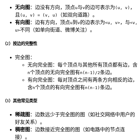
无向图
：边没有方向，顶点
与
的边可表示为
，
u
v
(u, v)
且
（如双向道路）。
(u, v) = (v, u)
有向图
：边有方向，顶点
到
的边表示为
，与
u
v
<u, v>
<v,
不同（如单向街道、微博关注）。
u>
（2）按边的完整性
完全图：
无向完全图：每个顶点与其他所有顶点都有边，含
个顶点的无向完全图有
条边。
n
n(n-1)/2
有向完全图：每对顶点之间有两条方向相反的边，
含
个顶点的有向完全图有
条边。
n
n(n-1)
（3）其他常见类型
稀疏图
：边数远少于完全图的图（如社交网络中用户的
好友关系）。
稠密图
：边数接近完全图的图（如电路中的节点连
接）。