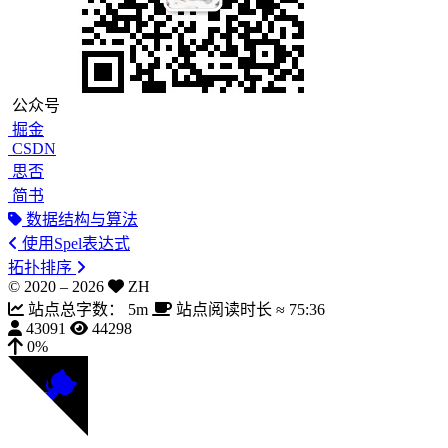
公众号
掘金
CSDN
思否
简书
数据结构与算法
使用Spel表达式
拓扑排序
© 2020 –
2026
ZH
站点总字数：
5m
站点阅读时长 ≈
75:36
43091
44298
0%