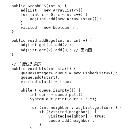
public
GraphBFS
(
int
 n)
 {

        adjList = 
new
ArrayList
<>();

for
 (
int
i
=
0
; i < n; i++) {

            adjList.add(
new
ArrayList
<>());

        }

        visited = 
new
boolean
[n];

    }

public
void
addEdge
(
int
 u, 
int
 v)
 {

        adjList.get(u).add(v);

        adjList.get(v).add(u); 
// 无向图
    }

// 广度优先遍历
public
void
bfs
(
int
 start)
 {

        Queue<Integer> queue = 
new
LinkedList
<>();

        queue.add(start);

        visited[start] = 
true
;

while
 (!queue.isEmpty()) {

int
curr
=
 queue.poll();

            System.out.print(curr + 
" "
);

for
 (
int
 neighbor : adjList.get(curr)) {

if
 (!visited[neighbor]) {

                    visited[neighbor] = 
true
;

                    queue.add(neighbor);

                }
