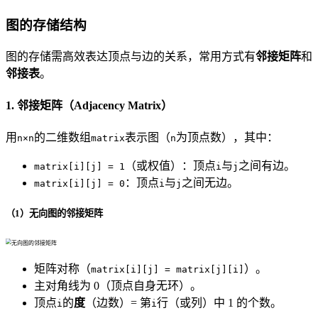
图的存储结构
图的存储需高效表达顶点与边的关系，常用方式有
邻接矩阵
和
邻接表
。
1. 邻接矩阵（Adjacency Matrix）
用
的二维数组
表示图（
为顶点数），其中：
n×n
matrix
n
（或权值）：顶点
与
之间有边。
matrix[i][j] = 1
i
j
：顶点
与
之间无边。
matrix[i][j] = 0
i
j
（1）无向图的邻接矩阵
矩阵对称（
）。
matrix[i][j] = matrix[j][i]
主对角线为 0（顶点自身无环）。
顶点
的
度
（边数）= 第
行（或列）中 1 的个数。
i
i