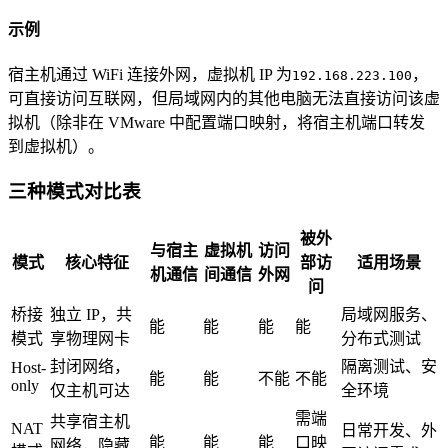
示例
宿主机通过 WiFi 连接外网，虚拟机 IP 为
，
192.168.223.100
可直接访问互联网，但局域网内的其他电脑无法直接访问该虚
拟机（除非在 VMware 中配置端口映射，将宿主机端口转发
到虚拟机）。
三种模式对比表
被外
与宿主
虚拟机
访问
模式
核心特征
部访
适用场景
机通信
间通信
外网
问
桥接
独立 IP，共
局域网服务、
能
能
能
能
模式
享物理网卡
分布式测试
封闭网络，
隔离测试、安
Host-
能
能
不能
不能
only
仅主机可达
全环境
需端
共享宿主机
NAT
日常开发、外
能
能
能
口映
网络，隐藏