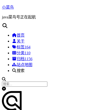
小菜鸟
java菜鸟号正在起航
首页
关于
标签
164
分类
110
归档
1156
站点地图
搜索