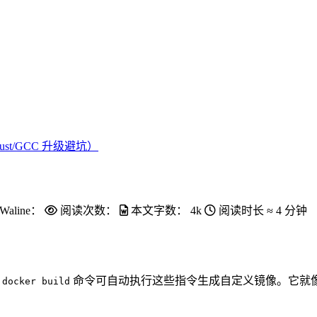
ust/GCC 升级避坑）
Waline：
阅读次数：
本文字数：
4k
阅读时长 ≈
4 分钟
过
命令可自动执行这些指令生成自定义镜像。它就像
docker build