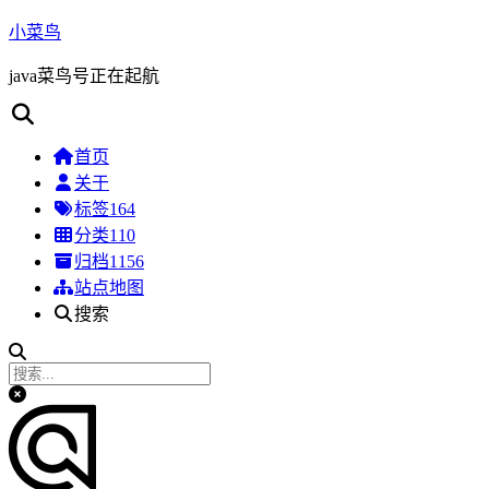
小菜鸟
java菜鸟号正在起航
首页
关于
标签
164
分类
110
归档
1156
站点地图
搜索