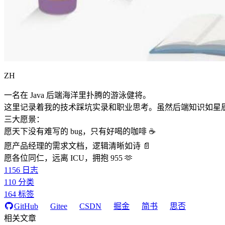
ZH
一名在 Java 后端海洋里扑腾的游泳健将。
这里记录着我的技术踩坑实录和职业思考。虽然后端知识如星
三大愿景：
愿天下没有难写的 bug，只有好喝的咖啡 ☕️
愿产品经理的需求文档，逻辑清晰如诗 📄
愿各位同仁，远离 ICU，拥抱 955 🫶
1156
日志
110
分类
164
标签
GitHub
Gitee
CSDN
掘金
简书
思否
相关文章