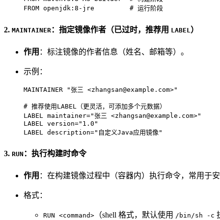
FROM
 openjdk:
8
-jre         
# 运行阶段
2.
：指定镜像作者（已过时，推荐用
）
MAINTAINER
LABEL
作用
：标注镜像的作者信息（姓名、邮箱等）。
示例：
MAINTAINER
"张三 <zhangsan@example.com>"
# 推荐使用LABEL（更灵活，可添加多个元数据）
LABEL
 maintainer=
"张三 <zhangsan@example.com>"
LABEL
 version=
"1.0"
LABEL
 description=
"自定义Java应用镜像"
3.
：执行构建时命令
RUN
作用
：在构建镜像过程中（容器内）执行命令，常用于安
格式：
（shell 格式，默认使用
RUN <command>
/bin/sh -c