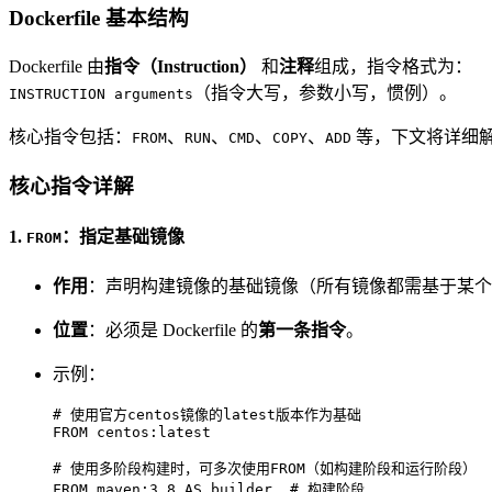
Dockerfile 基本结构
Dockerfile 由
指令（Instruction）
和
注释
组成，指令格式为：
（指令大写，参数小写，惯例）。
INSTRUCTION arguments
核心指令包括：
、
、
、
、
等，下文将详细
FROM
RUN
CMD
COPY
ADD
核心指令详解
1.
：指定基础镜像
FROM
作用
：声明构建镜像的基础镜像（所有镜像都需基于某个
位置
：必须是 Dockerfile 的
第一条指令
。
示例：
# 使用官方centos镜像的latest版本作为基础
FROM
 centos:latest

# 使用多阶段构建时，可多次使用FROM（如构建阶段和运行阶段）
FROM
 maven:
3.8
 AS builder  
# 构建阶段