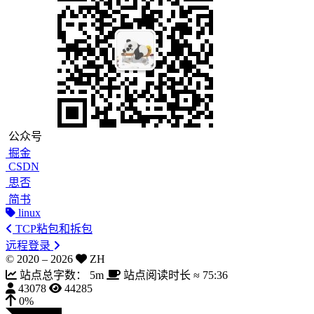
公众号
掘金
CSDN
思否
简书
linux
TCP粘包和拆包
远程登录
© 2020 –
2026
ZH
站点总字数：
5m
站点阅读时长 ≈
75:36
43078
44285
0%