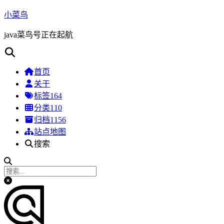
小菜鸟
java菜鸟号正在起航
首页
关于
标签
164
分类
110
归档
1156
站点地图
搜索