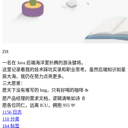
ZH
一名在 Java 后端海洋里扑腾的游泳健将。
这里记录着我的技术踩坑实录和职业思考。虽然后端知识如星
辰大海，我仍在努力点亮更多。
三大愿景：
愿天下没有难写的 bug，只有好喝的咖啡 ☕️
愿产品经理的需求文档，逻辑清晰如诗 📄
愿各位同仁，远离 ICU，拥抱 955 🫶
1156
日志
110
分类
164
标签