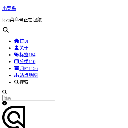
小菜鸟
java菜鸟号正在起航
首页
关于
标签
164
分类
110
归档
1156
站点地图
搜索