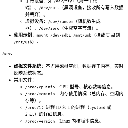
字符设备：如
（第一个终
/dev/tty1
端）、
（黑洞设备，接收所有写入数据
/dev/null
并丢弃）。
虚拟设备：
（随机数生成
/dev/random
器）、
（生成空字节流）。
/dev/zero
使用示例
：
（挂载 U 盘到
mount /dev/sdb1 /mnt/usb
）。
/mnt/usb
/proc
虚拟文件系统
：不占用磁盘空间，数据存于内存，实时
反映系统状态。
常用文件：
：CPU 型号、核心数等信息。
/proc/cpuinfo
：内存使用情况（总内存、空闲内
/proc/meminfo
存等）。
：进程 ID 为 1 的进程（
或
/proc/1
systemd
）的详细信息。
init
：Linux 内核版本信息。
/proc/version