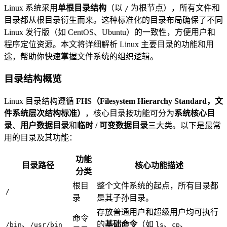
Linux 系统采用
单根目录结构
（以
为根节点），所有文件和
/
目录都从根目录衍生而来。这种标准化的目录布局确保了不同
Linux 发行版（如 CentOS、Ubuntu）的一致性，方便用户和
程序定位资源。本文将详细解析 Linux 主要目录的功能和用
途，帮助你快速掌握文件系统的组织逻辑。
目录结构概览
Linux 目录结构遵循
FHS（Filesystem Hierarchy Standard，文
件系统层次结构标准）
，核心目录按功能可分为
系统核心目
录
、
用户数据目录
和
临时 / 可变数据目录
三大类。以下是最常
用的目录及其功能：
功能
目录路径
核心功能描述
分类
根目
整个文件系统的起点，所有目录都
/
录
是其子孙目录。
存放普通用户和超级用户均可执行
命令
、
的
基础命令
（如
、
、
/bin
/usr/bin
ls
cp