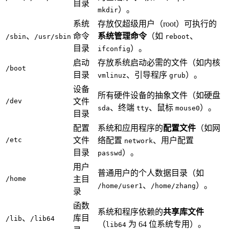
目录
）。
mkdir
系统
存放仅超级用户（root）可执行的
、
命令
系统管理命令
（如
、
/sbin
/usr/sbin
reboot
目录
）。
ifconfig
启动
存放系统启动必需的文件（如内核
/boot
目录
、引导程序
）。
vmlinuz
grub
设备
所有硬件设备的抽象文件（如硬盘
/dev
文件
、终端
、鼠标
）。
sda
tty
mouse0
目录
配置
系统和应用程序的
配置文件
（如网
/etc
文件
络配置
、用户配置
network
目录
）。
passwd
用户
普通用户的个人数据目录（如
/home
主目
、
）。
/home/user1
/home/zhang
录
函数
系统和程序依赖的
共享库文件
、
库目
/lib
/lib64
（
为 64 位系统专用）。
lib64