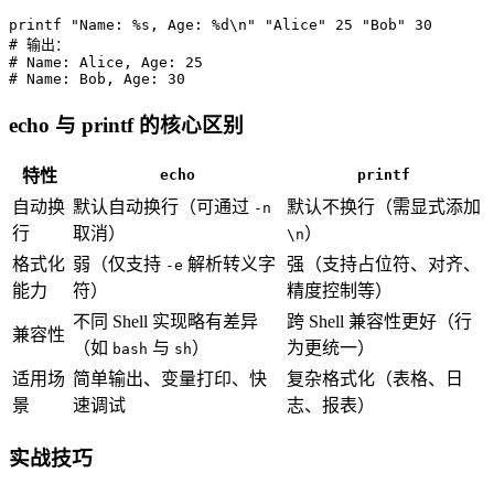
printf
"Name: %s, Age: %d\n"
"Alice"
 25 
"Bob"
# 输出：
# Name: Alice, Age: 25
# Name: Bob, Age: 30
echo 与 printf 的核心区别
特性
echo
printf
自动换
默认自动换行（可通过
默认不换行（需显式添加
-n
行
取消）
）
\n
格式化
弱（仅支持
解析转义字
强（支持占位符、对齐、
-e
能力
符）
精度控制等）
不同 Shell 实现略有差异
跨 Shell 兼容性更好（行
兼容性
（如
与
）
为更统一）
bash
sh
适用场
简单输出、变量打印、快
复杂格式化（表格、日
景
速调试
志、报表）
实战技巧