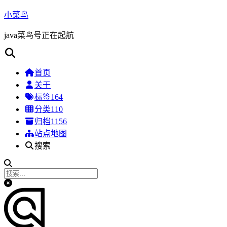
小菜鸟
java菜鸟号正在起航
首页
关于
标签
164
分类
110
归档
1156
站点地图
搜索