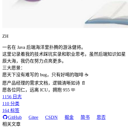
ZH
一名在 Java 后端海洋里扑腾的游泳健将。
这里记录着我的技术踩坑实录和职业思考。虽然后端知识如星
辰大海，我仍在努力点亮更多。
三大愿景：
愿天下没有难写的 bug，只有好喝的咖啡 ☕️
愿产品经理的需求文档，逻辑清晰如诗 📄
愿各位同仁，远离 ICU，拥抱 955 🫶
1156
日志
110
分类
164
标签
GitHub
Gitee
CSDN
掘金
简书
思否
相关文章