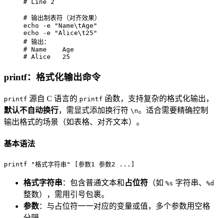
# Line 2
# 输出制表符（对齐效果）
echo
 -e 
"Name\tAge"
echo
 -e 
"Alice\t25"
# 输出：
# Name    Age
# Alice   25
printf：格式化输出命令
源自 C 语言的
函数，支持复杂的格式化输出，
printf
printf
默认不自动换行
，需显式添加换行符
。适合需要精确控制
\n
输出格式的场景（如表格、对齐文本）。
基本语法
printf
"格式字符串"
 [参数1 参数2 ...]
格式字符串
：包含普通文本和
占位符
（如
字符串、
%s
%d
整数），需用引号包裹。
参数
：与占位符一一对应的变量或值，多个参数用空格
分隔。