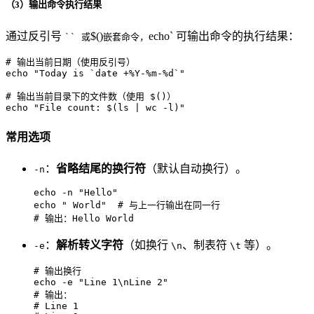
（3）输出命令执行结果
通过反引号
$()
echo` 可输出命令的执行结果：
`` 或
嵌套命令，
# 输出当前日期（使用反引号）
echo
"Today is `date +%Y-%m-%d`"
# 输出当前目录下的文件数（使用 $()）
echo
"File count: 
$(ls | wc -l)
"
常用选项
：
省略结尾的换行符
（默认自动换行）。
-n
echo
 -n 
"Hello"
echo
" World"
# 与上一行输出在同一行
# 输出：Hello World
：
解析转义字符
（如换行
、制表符
等）。
-e
\n
\t
# 输出换行
echo
 -e 
"Line 1\nLine 2"
# 输出：
# Line 1