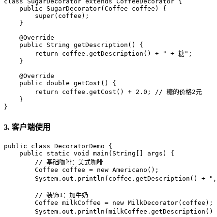
class
SugarDecorator
extends
CoffeeDecorator
 {

public
SugarDecorator
(Coffee coffee)
 {

super
(coffee);

    }

@Override
public
 String 
getDescription
()
 {

return
 coffee.getDescription() + 
" + 糖"
;

    }

@Override
public
double
getCost
()
 {

return
 coffee.getCost() + 
2.0
; 
// 糖的价格2元
    }

}
3. 客户端使用
public
class
DecoratorDemo
 {

public
static
void
main
(String[] args)
 {

// 基础咖啡：美式咖啡
Coffee
coffee
=
new
Americano
();

        System.out.println(coffee.getDescription() + 
"
// 装饰1：加牛奶
Coffee
milkCoffee
=
new
MilkDecorator
(coffee);

        System.out.println(milkCoffee.getDescription() 