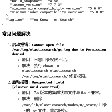
"build_snapshot"
:
false
,
"lucene_version"
:
"7.7.3"
,
"minimum_wire_compatibility_version"
:
"5.6.0"
,
"minimum_index_compatibility_version"
:
"5.0.0"
}
,
"tagline"
:
"You Know, for Search"
}
常见问题解决
启动报错：
Cannot open file
/var/log/elasticsearch/gc.log due to Permission
denied
原因：日志目录权限不足。
解决：执行
chown -R
elasticsearch:elasticsearch
修复权限。
/var/log/elasticsearch/
启动报错：
Unexpected field
[cluster_uuid_committed]
原因：7.x 版本的集群状态文件与 6.x 不兼容。
解决：删除
目录
/var/lib/elasticsearch/nodes/0/_state/
下的
文件，重启服务。
.st