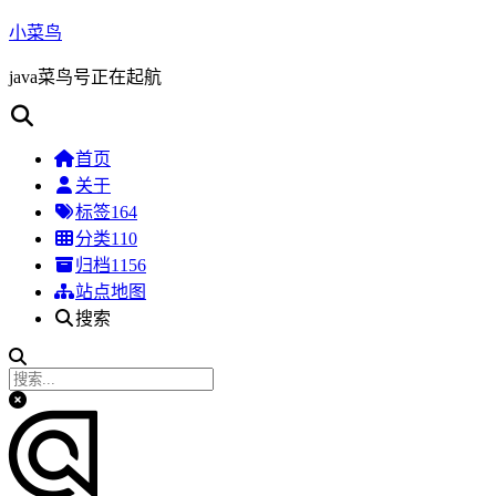
小菜鸟
java菜鸟号正在起航
首页
关于
标签
164
分类
110
归档
1156
站点地图
搜索