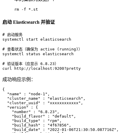
rm -f *.st
启动 Elasticsearch 并验证
# 
启动服务
# 
查看状态（确保为 active (running)）
# 
验证版本（应显示 6.8.23）
curl http://localhost:9200?pretty
成功响应示例：
{
"name"
:
"node-1"
,
"cluster_name"
:
"elasticsearch"
,
"cluster_uuid"
:
"xxxxxxxxxxxx"
,
"version"
:
{
"number"
:
"6.8.23"
,
"build_flavor"
:
"default"
,
"build_type"
:
"rpm"
,
"build_hash"
:
"4f67856"
,
"build_date"
:
"2022-01-06T21:30:50.087716Z"
,