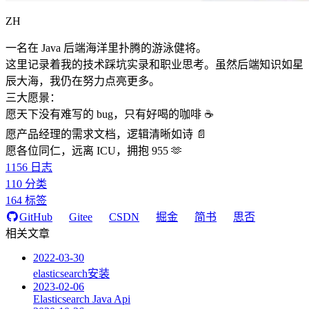
ZH
一名在 Java 后端海洋里扑腾的游泳健将。
这里记录着我的技术踩坑实录和职业思考。虽然后端知识如星
辰大海，我仍在努力点亮更多。
三大愿景：
愿天下没有难写的 bug，只有好喝的咖啡 ☕️
愿产品经理的需求文档，逻辑清晰如诗 📄
愿各位同仁，远离 ICU，拥抱 955 🫶
1156
日志
110
分类
164
标签
GitHub
Gitee
CSDN
掘金
简书
思否
相关文章
2022-03-30
elasticsearch安装
2023-02-06
Elasticsearch Java Api