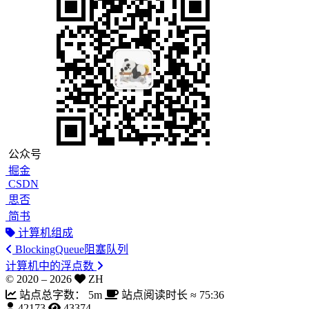
公众号
掘金
CSDN
思否
简书
计算机组成
BlockingQueue阻塞队列
计算机中的浮点数
© 2020 –
2026
ZH
站点总字数：
5m
站点阅读时长 ≈
75:36
42173
43374