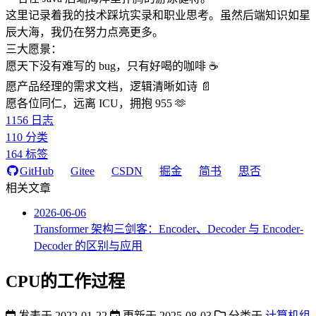
这里记录着我的技术踩坑实录和职业思考。虽然后端知识如星
辰大海，我仍在努力点亮更多。
三大愿景：
愿天下没有难写的 bug，只有好喝的咖啡 ☕️
愿产品经理的需求文档，逻辑清晰如诗 📄
愿各位同仁，远离 ICU，拥抱 955 🫶
1156
日志
110
分类
164
标签
GitHub
Gitee
CSDN
掘金
简书
思否
相关文章
2026-06-06
Transformer 架构三剑客：Encoder、Decoder 与 Encoder-
Decoder 的区别与应用
CPU的工作过程
发表于
2022-01-22
更新于
2025-08-03
分类于
计算机组