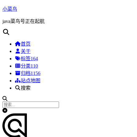
小菜鸟
java菜鸟号正在起航
首页
关于
标签
164
分类
110
归档
1156
站点地图
搜索