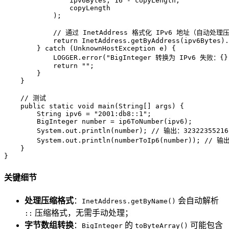
                ipv6Bytes, 
16
 - copyLength,  

                copyLength  

            );  

// 通过 InetAddress 格式化 IPv6 地址（自动处理
return
 InetAddress.getByAddress(ipv6Bytes).
        } 
catch
 (UnknownHostException e) {  

            LOGGER.error(
"BigInteger 转换为 IPv6 失败：{}
return
""
;  

        }  

    }  

// 测试  
public
static
void
main
(String[] args)
 {  

String
ipv6
=
"2001:db8::1"
;  

BigInteger
number
=
 ip6ToNumber(ipv6);  

        System.out.println(number); 
// 输出：323223552161
        System.out.println(numberToIp6(number)); 
// 输出
    }  

}
关键细节
处理压缩格式
：
会自动解析
InetAddress.getByName()
压缩格式，无需手动处理；
::
字节数组转换
：
的
可能包含
BigInteger
toByteArray()