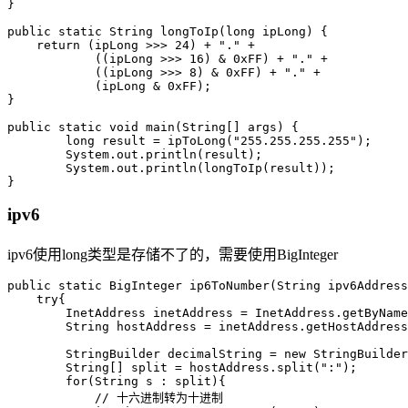
}

public
static
 String 
longToIp
(
long
 ipLong)
 {

return
 (ipLong >>> 
24
) + 
"."
 +

            ((ipLong >>> 
16
) & 
0xFF
) + 
"."
 +

            ((ipLong >>> 
8
) & 
0xFF
) + 
"."
 +

            (ipLong & 
0xFF
);

}

public
static
void
main
(String[] args)
 {

long
result
=
 ipToLong(
"255.255.255.255"
);

        System.out.println(result);

        System.out.println(longToIp(result));

}
ipv6
ipv6使用long类型是存储不了的，需要使用BigInteger
public
static
 BigInteger 
ip6ToNumber
(String ipv6Address
try
{

InetAddress
inetAddress
=
 InetAddress.getByName
String
hostAddress
=
 inetAddress.getHostAddress
StringBuilder
decimalString
=
new
StringBuilder
        String[] split = hostAddress.split(
":"
);

for
(String s : split){

// 十六进制转为十进制