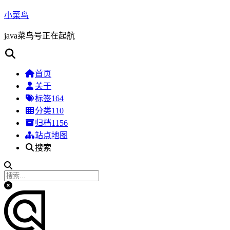
小菜鸟
java菜鸟号正在起航
首页
关于
标签
164
分类
110
归档
1156
站点地图
搜索