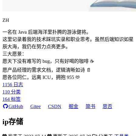
ZH
一名在 Java 后端海洋里扑腾的游泳健将。
这里记录着我的技术踩坑实录和职业思考。虽然后端知识如星
辰大海，我仍在努力点亮更多。
三大愿景：
愿天下没有难写的 bug，只有好喝的咖啡 ☕️
愿产品经理的需求文档，逻辑清晰如诗 📄
愿各位同仁，远离 ICU，拥抱 955 🫶
1156
日志
110
分类
164
标签
GitHub
Gitee
CSDN
掘金
简书
思否
ip存储