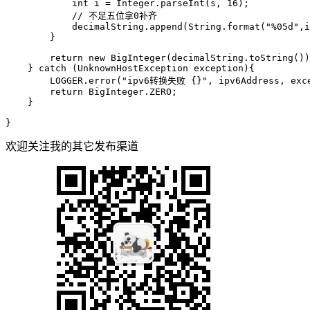
int
i
=
 Integer.parseInt(s, 
16
);

// 不足五位拿0补齐
            decimalString.append(String.format(
"%05d"
,i
        }

return
new
BigInteger
(decimalString.toString())
    } 
catch
 (UnknownHostException exception){

        LOGGER.error(
"ipv6转换失败 {}"
, ipv6Address, exce
return
 BigInteger.ZERO;

    }

}
欢迎关注我的其它发布渠道