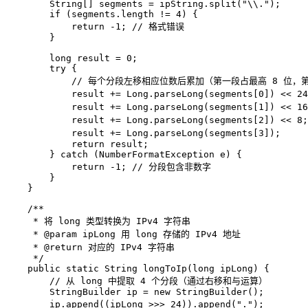
        String[] segments = ipString.split(
"\\."
);  

if
 (segments.length != 
4
) {  

return
 -
1
; 
// 格式错误  
        }  

long
result
=
0
;  

try
 {  

// 每个分段左移相应位数后累加（第一段占最高 8 位，第
            result += Long.parseLong(segments[
0
]) << 
24
            result += Long.parseLong(segments[
1
]) << 
16
            result += Long.parseLong(segments[
2
]) << 
8
;
            result += Long.parseLong(segments[
3
]);     
return
 result;  

        } 
catch
 (NumberFormatException e) {  

return
 -
1
; 
// 分段包含非数字  
        }  

    }  

/**  
     * 将 long 类型转换为 IPv4 字符串  
     * 
@param
 ipLong 用 long 存储的 IPv4 地址  
     * 
@return
 对应的 IPv4 字符串  
     */
public
static
 String 
longToIp
(
long
 ipLong)
 {  

// 从 long 中提取 4 个分段（通过右移和与运算）  
StringBuilder
ip
=
new
StringBuilder
();  

        ip.append((ipLong >>> 
24
)).append(
"."
);        