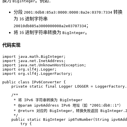
换为
。例如：
BigInteger
分段
转换
2001:0db8:85a3:0000:0000:8a2e:0370:7334
为 16 进制字符串
；
20010db885a3000000008a2e03707334
将 16 进制字符串转换为
。
BigInteger
代码实现
import
import
import
import
import
 org.slf4j.LoggerFactory;  

public
class
IPv6Converter
 {  

private
static
final
Logger
LOGGER
=
 LoggerFactory.
/**  
     * 将 IPv6 字符串转换为 BigInteger  
     * 
@param
 ipv6Address IPv6 地址（如 "2001:db8::1"） 
     * 
@return
 对应的 BigInteger，转换失败返回 BigInteger.Z
     */
public
static
 BigInteger 
ip6ToNumber
(String ipv6Add
try
 {  
