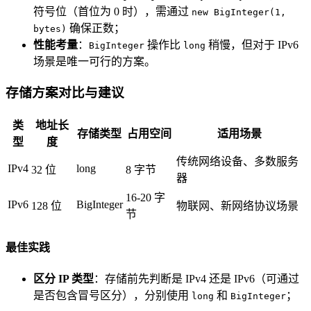
符号位（首位为 0 时），需通过
new BigInteger(1,
确保正数；
bytes)
性能考量
：
操作比
稍慢，但对于 IPv6
BigInteger
long
场景是唯一可行的方案。
存储方案对比与建议
类
地址长
存储类型
占用空间
适用场景
型
度
传统网络设备、多数服务
IPv4
long
32 位
8 字节
器
16-20 字
IPv6
BigInteger
128 位
物联网、新网络协议场景
节
最佳实践
区分 IP 类型
：存储前先判断是 IPv4 还是 IPv6（可通过
是否包含冒号区分），分别使用
和
；
long
BigInteger