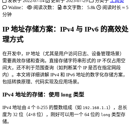
发表于
2022-07-14
更新于
2025-07-29
分类于
工具类
Waline：
阅读次数：
本文字数：
5.8k
阅读时长 ≈
5
分钟
IP 地址存储方案：IPv4 与 IPv6 的高效处
理方式
在开发中，IP 地址（尤其是用户访问日志、设备管理场景）
需要高效存储和查询。直接存储字符串形式的 IP 不仅占用空
间大，还不利于范围查询（如判断某个 IP 是否在指定网段
内）。本文将详细讲解 IPv4 和 IPv6 地址的数字化存储方案，
包括转换原理、代码实现及应用场景。
IPv4 地址的存储：使用 long 类型
IPv4 地址由 4 个 0-255 的整数组成（如
），总长
192.168.1.1
度为 32 位（4×8 位），刚好可以用一个 64 位的
类型存
long
储。