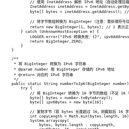
// 使用 InetAddress 解析 IPv6 地址（自动处理压
InetAddress
inetAddress
=
 InetAddress.getBy
byte
[] bytes = inetAddress.getAddress(); 
/
// 将字节数组转换为 BigInteger（注意：需处理符号
return
new
BigInteger
(
1
, bytes); 
// 1 表示正
        } 
catch
 (UnknownHostException e) {  

            LOGGER.error(
"IPv6 转换失败：{}"
, ipv6Address
return
 BigInteger.ZERO;  

        }  

    }  

/**  
     * 将 BigInteger 转换为 IPv6 字符串  
     * 
@param
 number 用 BigInteger 存储的 IPv6 地址  
     * 
@return
 对应的 IPv6 字符串  
     */
public
static
 String 
numberToIp6
(BigInteger number)
try
 {  

// 将 BigInteger 转换为 16 字节的数组（不足 1
byte
[] bytes = number.toByteArray();  

byte
[] ipv6Bytes = 
new
byte
[
16
];  

// 复制字节（若 bytes 长度超过 16，则截取后 16
int
copyLength
=
 Math.min(bytes.length, 
16
)
            System.arraycopy(  

                bytes, bytes.length - copyLength,  
