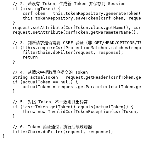
// 2. 若没有 Token，生成新 Token 并保存到 Session
if
 (missingToken) {

        csrfToken = 
this
.tokenRepository.generateToken(
this
.tokenRepository.saveToken(csrfToken, reque
    }

    request.setAttribute(CsrfToken.class.getName(), csr
    request.setAttribute(csrfToken.getParameterName(), 
// 3. 判断请求是否需要 CSRF 验证（非 GET/HEAD/OPTIONS/
if
 (!
this
.requireCsrfProtectionMatcher.matches(requ
        filterChain.doFilter(request, response);

return
;

    }

// 4. 从请求中提取用户提交的 Token
String
actualToken
=
 request.getHeader(csrfToken.ge
if
 (actualToken == 
null
) {

        actualToken = request.getParameter(csrfToken.ge
    }

// 5. 对比 Token：不一致则抛出异常
if
 (!csrfToken.getToken().equals(actualToken)) {

throw
new
InvalidCsrfTokenException
(csrfToken, 
    }

// 6. Token 验证通过，执行后续过滤器
    filterChain.doFilter(request, response);

}