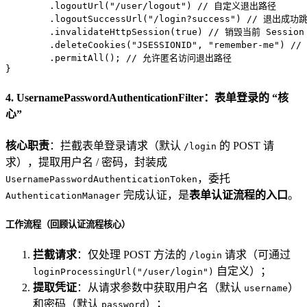
        .logoutUrl(
"/user/logout"
) 
// 自定义退出路径
        .logoutSuccessUrl(
"/login?success"
) 
// 退出成功
        .invalidateHttpSession(
true
) 
// 销毁当前 Session
        .deleteCookies(
"JSESSIONID"
, 
"remember-me"
) 
//
        .permitAll(); 
// 允许匿名访问退出路径
}
4. UsernamePasswordAuthenticationFilter：表单登录的 “核
心”
核心职责
：拦截表单登录请求（默认
的 POST 请
/login
求），提取用户名 / 密码，封装成
，委托
UsernamePasswordAuthenticationToken
完成认证，是
表单认证流程的入口
。
AuthenticationManager
工作流程（回顾认证流程核心）
拦截请求
：仅处理 POST 方法的
请求（可通过
/login
自定义）；
loginProcessingUrl("/user/login")
提取凭证
：从请求参数中获取用户名（默认
）
username
和密码（默认
）；
password