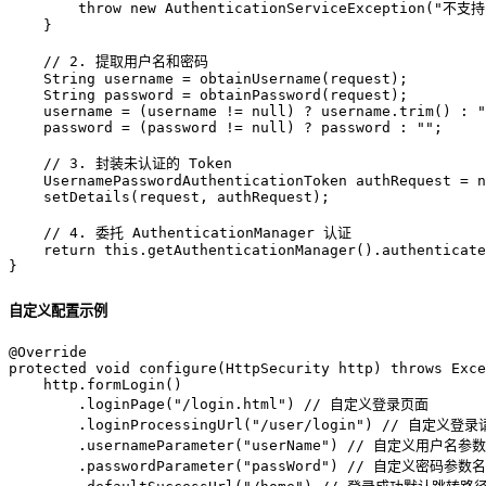
throw
new
AuthenticationServiceException
(
"不支
    }

// 2. 提取用户名和密码
String
username
=
 obtainUsername(request);

String
password
=
 obtainPassword(request);

    username = (username != 
null
) ? username.trim() : 
"
    password = (password != 
null
) ? password : 
""
;

// 3. 封装未认证的 Token
UsernamePasswordAuthenticationToken
authRequest
=
n
    setDetails(request, authRequest);

// 4. 委托 AuthenticationManager 认证
return
this
.getAuthenticationManager().authenticate
}
自定义配置示例
@Override
protected
void
configure
(HttpSecurity http)
throws
 Exce
    http.formLogin()

        .loginPage(
"/login.html"
) 
// 自定义登录页面
        .loginProcessingUrl(
"/user/login"
) 
// 自定义登录
        .usernameParameter(
"userName"
) 
// 自定义用户名参数名
        .passwordParameter(
"passWord"
) 
// 自定义密码参数名（