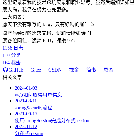
这里记录着我的技术踩坑实录和职业思考。虽然后端知识如星
辰大海，我仍在努力点亮更多。
三大愿景：
愿天下没有难写的 bug，只有好喝的咖啡 ☕️
愿产品经理的需求文档，逻辑清晰如诗 📄
愿各位同仁，远离 ICU，拥抱 955 🫶
1156
日志
110
分类
164
标签
GitHub
Gitee
CSDN
掘金
简书
思否
相关文章
2024-01-03
web如何取得用户信息
2021-08-11
springSecurity流程
2021-06-15
使用springSession完成分布式session
2022-11-12
分布式session