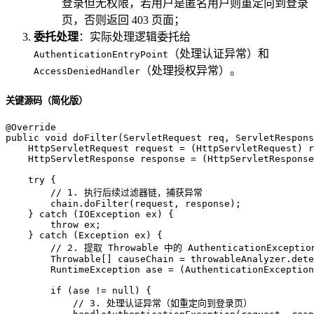
登录但无权限，若用户是匿名用户则重定向到登录
页，否则返回 403 页面；
委托处理
：实际处理逻辑委托给
（处理认证异常）和
AuthenticationEntryPoint
（处理授权异常）。
AccessDeniedHandler
关键源码（简化版）
@Override
public
void
doFilter
(ServletRequest req, ServletRespons
HttpServletRequest
request
=
 (HttpServletRequest) r
HttpServletResponse
response
=
 (HttpServletResponse
try
 {

// 1. 执行后续过滤器链，捕获异常
        chain.doFilter(request, response);

    } 
catch
 (IOException ex) {

throw
 ex;

    } 
catch
 (Exception ex) {

// 2. 提取 Throwable 中的 AuthenticationExceptio
        Throwable[] causeChain = throwableAnalyzer.dete
RuntimeException
ase
=
 (AuthenticationException
if
 (ase != 
null
) {

// 3. 处理认证异常（如重定向到登录页）