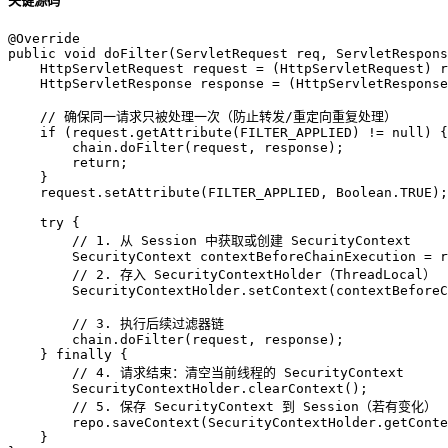
关键源码
@Override
public
void
doFilter
(ServletRequest req, ServletRespons
HttpServletRequest
request
=
 (HttpServletRequest) r
HttpServletResponse
response
=
 (HttpServletResponse
// 确保同一请求只被处理一次（防止转发/重定向重复处理）
if
 (request.getAttribute(FILTER_APPLIED) != 
null
) {

        chain.doFilter(request, response);

return
;

    }

    request.setAttribute(FILTER_APPLIED, Boolean.TRUE);

try
 {

// 1. 从 Session 中获取或创建 SecurityContext
SecurityContext
contextBeforeChainExecution
=
 r
// 2. 存入 SecurityContextHolder（ThreadLocal）
        SecurityContextHolder.setContext(contextBeforeC
// 3. 执行后续过滤器链
        chain.doFilter(request, response);

    } 
finally
 {

// 4. 请求结束：清空当前线程的 SecurityContext
        SecurityContextHolder.clearContext();

// 5. 保存 SecurityContext 到 Session（若有变化）
        repo.saveContext(SecurityContextHolder.getConte
    }
