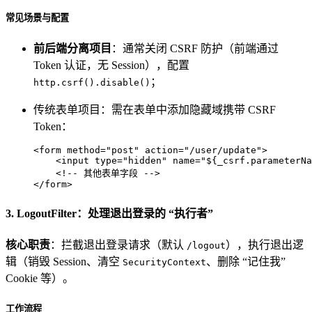
常见场景与配置
前后端分离项目
：通常关闭 CSRF 防护（前端通过
Token 认证，无 Session），配置
；
http.csrf().disable()
传统表单项目：需在表单中添加隐藏域携带 CSRF
Token：
<
form
method
=
"post"
action
=
"/user/update"
>
<
input
type
=
"hidden"
name
=
"${_csrf.parameterNa
<!-- 其他表单字段 -->
</
form
>
3. LogoutFilter：处理退出登录的 “执行者”
核心职责
：拦截退出登录请求（默认
），执行退出逻
/logout
辑（销毁 Session、清空
、删除 “记住我”
SecurityContext
Cookie 等）。
工作流程