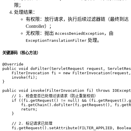
限；
处理结果：
有权限：放行请求，执行后续过滤器链（最终到达
Controller）；
无权限：抛出
，由
AccessDeniedException
处理。
ExceptionTranslationFilter
关键源码（核心方法）
@Override
public
void
doFilter
(ServletRequest request, ServletRes
FilterInvocation
fi
=
new
FilterInvocation
(request,
    invoke(fi);

}

public
void
invoke
(FilterInvocation fi)
throws
 IOExcept
// 1. 检查是否已处理过该请求（防止重复校验）
if
 ((fi.getRequest() != 
null
) && (fi.getRequest().g
        fi.getChain().doFilter(fi.getRequest(), fi.getR
return
;

    }

// 2. 标记请求已处理
    fi.getRequest().setAttribute(FILTER_APPLIED, Boolea