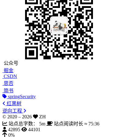
公众号
掘金
CSDN
思否
简书
springSecurity
红黑树
逆向工程
© 2020 –
2026
ZH
站点总字数：
5m
站点阅读时长 ≈
75:36
42895
44101
0%