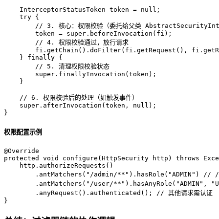
InterceptorStatusToken
token
=
null
;

try
 {

// 3. 核心：权限校验（委托给父类 AbstractSecurityInt
        token = 
super
.beforeInvocation(fi);

// 4. 权限校验通过，放行请求
        fi.getChain().doFilter(fi.getRequest(), fi.getR
    } 
finally
 {

// 5. 清理权限校验状态
super
.finallyInvocation(token);

    }

// 6. 权限校验后的处理（如触发事件）
super
.afterInvocation(token, 
null
);

}
权限配置示例
@Override
protected
void
configure
(HttpSecurity http)
throws
 Exce
    http.authorizeRequests()

        .antMatchers(
"/admin/**"
).hasRole(
"ADMIN"
) 
// 
        .antMatchers(
"/user/**"
).hasAnyRole(
"ADMIN"
, 
"U
        .anyRequest().authenticated(); 
// 其他请求需认证
}