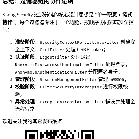
总结：过滤器链的协作逻辑
Spring Security 过滤器链的核心设计思想是 “
单一职责 + 链式
协作
”，每个过滤器专注于一个功能，按顺序协同完成安全控
制：
准备阶段
：
创建安
SecurityContextPersistenceFilter
全上下文，
处理 CSRF Token；
CsrfFilter
认证阶段
：
处理退出，
LogoutFilter
处理登录，
UsernamePasswordAuthenticationFilter
分配匿名身份；
AnonymousAuthenticationFilter
管理阶段
：
管理 Session；
SessionManagementFilter
校验阶段
：
进行权限校
FilterSecurityInterceptor
验；
异常处理
：
捕获并处理全
ExceptionTranslationFilter
流程异常
欢迎关注我的其它发布渠道