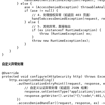
            handleAuthenticationException(request, resp
        } 
else
 {

            ase = (AccessDeniedException) throwableAnal
if
 (ase != 
null
) {

// 4. 处理授权异常（如返回 403 页面）
                handleAccessDeniedException(request, re
            } 
else
 {

// 5. 其他异常，直接抛出
if
 (ex 
instanceof
 RuntimeException) {

throw
 (RuntimeException) ex;

                }

throw
new
RuntimeException
(ex);

            }

        }

    }

}
自定义异常处理
@Override
protected
void
configure
(HttpSecurity http)
throws
 Exce
    http.exceptionHandling()

        .authenticationEntryPoint((request, response, e
// 自定义认证异常处理（如返回 JSON 结果）
            response.setContentType(
"application/json;c
            response.getWriter().write(
"{\"code\":401
        })

        .accessDeniedHandler((request, response, ex) ->