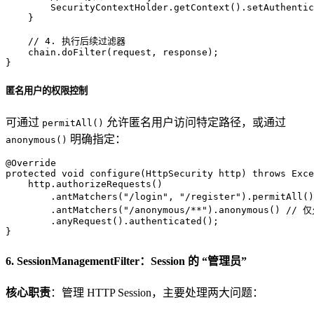
        SecurityContextHolder.getContext().setAuthentic
    }

// 4. 执行后续过滤器
    chain.doFilter(request, response);

}
匿名用户的权限控制
可通过
允许匿名用户访问特定路径，或通过
permitAll()
明确指定：
anonymous()
@Override
protected
void
configure
(HttpSecurity http)
throws
 Exce
    http.authorizeRequests()

        .antMatchers(
"/login"
, 
"/register"
).permitAll()
        .antMatchers(
"/anonymous/**"
).anonymous() 
// 
        .anyRequest().authenticated();

}
6. SessionManagementFilter：Session 的 “管理员”
核心职责
：管理 HTTP Session，主要处理两大问题：