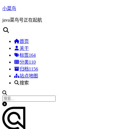
小菜鸟
java菜鸟号正在起航
首页
关于
标签
164
分类
110
归档
1156
站点地图
搜索