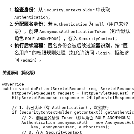
检查身份
：从
中获取
SecurityContextHolder
；
Authentication
分配匿名身份
：若
为
（用户未登
Authentication
null
录），创建
（包含默认
AnonymousAuthenticationToken
角色
），存入
；
ROLE_ANONYMOUS
SecurityContext
执行后续流程
：匿名身份会被后续过滤器识别，按 “匿
名用户” 的权限规则处理（如允许访问
，拒绝访
/login
问
）。
/admin
关键源码（简化版）
@Override
public
void
doFilter
(ServletRequest req, ServletRespons
HttpServletRequest
request
=
 (HttpServletRequest) r
HttpServletResponse
response
=
 (HttpServletResponse
// 1. 若已认证（有 Authentication），直接放行
if
 (SecurityContextHolder.getContext().getAuthentic
// 2. 创建匿名身份 Token（默认角色 ROLE_ANONYMOUS）
Authentication
anonymousAuth
=
new
AnonymousAut
            key, anonymousUser, authorities);

// 3. 存入 SecurityContext