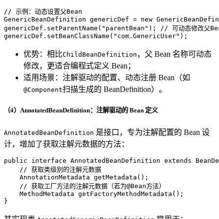
// 示例：动态设置父Bean
GenericBeanDefinition
genericDef
=
new
GenericBeanDefin
genericDef.setParentName(
"parentBean"
); 
// 可动态修改父Be
genericDef.setBeanClassName(
"com.GenericUser"
);
优势：相比
，父 Bean 名称可动态
ChildBeanDefinition
修改，更适合编程式定义 Bean；
适用场景：注解驱动的配置、动态注册 Bean（如
扫描生成的 BeanDefinition）。
@Component
（4）AnnotatedBeanDefinition：注解驱动的 Bean 定义
是接口，专为注解配置的 Bean 设
AnnotatedBeanDefinition
计，增加了获取注解元数据的方法：
public
interface
AnnotatedBeanDefinition
extends
BeanDe
// 获取类级别的注解元数据
    AnnotationMetadata 
getMetadata
()
;

// 获取工厂方法的注解元数据（若为@Bean方法）
    MethodMetadata 
getFactoryMethodMetadata
()
;

}