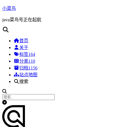
小菜鸟
java菜鸟号正在起航
首页
关于
标签
164
分类
110
归档
1156
站点地图
搜索