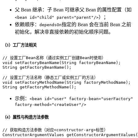
父 Bean 继承：子 Bean 可继承父 Bean 的属性配置（如
）；
<bean id="child" parent="parent"/>
依赖顺序：
指定的 Bean 会在当前 Bean 之前
dependsOn
初始化，解决非直接依赖的初始化顺序问题。
（3）工厂方法相关
// 设置工厂Bean名称（通过实例工厂创建Bean时使用）
void
setFactoryBeanName
(String factoryBeanName)
;

String 
getFactoryBeanName
()
;

// 设置工厂方法名称（静态工厂或实例工厂的方法）
void
setFactoryMethodName
(String factoryMethodName)
;

String 
getFactoryMethodName
()
;
示例：
<bean id="user" factory-bean="userFactory"
factory-method="createUser"/>
（4）属性与构造方法参数
// 获取构造方法参数（对应<constructor-arg>标签）
ConstructorArgumentValues 
getConstructorArgumentValues
(