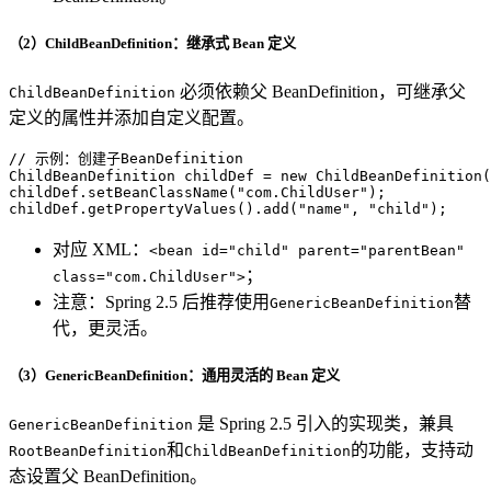
（2）ChildBeanDefinition：继承式 Bean 定义
必须依赖父 BeanDefinition，可继承父
ChildBeanDefinition
定义的属性并添加自定义配置。
// 示例：创建子BeanDefinition
ChildBeanDefinition
childDef
=
new
ChildBeanDefinition
(
childDef.setBeanClassName(
"com.ChildUser"
);

childDef.getPropertyValues().add(
"name"
, 
"child"
);
对应 XML：
<bean id="child" parent="parentBean"
；
class="com.ChildUser">
注意：Spring 2.5 后推荐使用
替
GenericBeanDefinition
代，更灵活。
（3）GenericBeanDefinition：通用灵活的 Bean 定义
是 Spring 2.5 引入的实现类，兼具
GenericBeanDefinition
和
的功能，支持动
RootBeanDefinition
ChildBeanDefinition
态设置父 BeanDefinition。