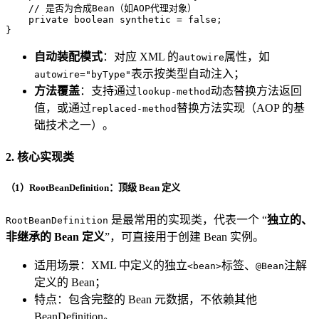
// 是否为合成Bean（如AOP代理对象）
private
boolean
synthetic
=
false
;

}
自动装配模式
：对应 XML 的
属性，如
autowire
表示按类型自动注入；
autowire="byType"
方法覆盖
：支持通过
动态替换方法返回
lookup-method
值，或通过
替换方法实现（AOP 的基
replaced-method
础技术之一）。
2. 核心实现类
（1）RootBeanDefinition：顶级 Bean 定义
是最常用的实现类，代表一个 “
独立的、
RootBeanDefinition
非继承的 Bean 定义
”，可直接用于创建 Bean 实例。
适用场景：XML 中定义的独立
标签、
注解
<bean>
@Bean
定义的 Bean；
特点：包含完整的 Bean 元数据，不依赖其他
BeanDefinition。