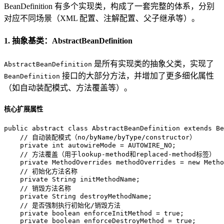
BeanDefinition 有多个实现类，构成了一套完整的体系，分别
对应不同场景（XML 配置、注解配置、父子继承等）。
1. 抽象基类：AbstractBeanDefinition
是所有实现类的抽象父类，实现了
AbstractBeanDefinition
接口的大部分方法，并增加了更多细化属性
BeanDefinition
（如自动装配模式、方法覆盖等）。
核心扩展属性
public
abstract
class
AbstractBeanDefinition
extends
Be
// 自动装配模式（no/byName/byType/constructor）
private
int
autowireMode
=
 AUTOWIRE_NO;

// 方法覆盖（用于lookup-method和replaced-method标签）
private
MethodOverrides
methodOverrides
=
new
Metho
// 初始化方法名称
private
 String initMethodName;

// 销毁方法名称
private
 String destroyMethodName;

// 是否强制执行初始化/销毁方法
private
boolean
enforceInitMethod
=
true
;

private
boolean
enforceDestroyMethod
=
true
;
