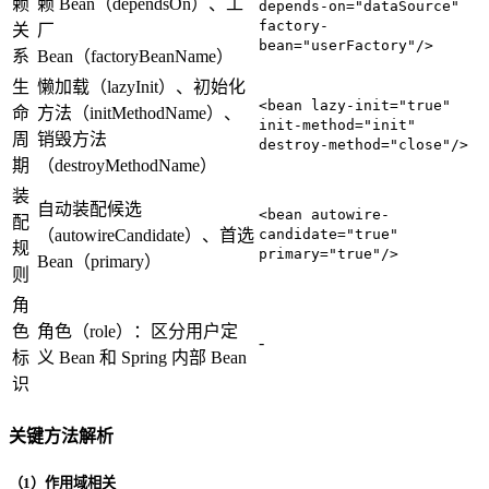
赖
赖 Bean（dependsOn）、工
depends-on="dataSource"
factory-
关
厂
bean="userFactory"/>
系
Bean（factoryBeanName）
生
懒加载（lazyInit）、初始化
<bean lazy-init="true"
命
方法（initMethodName）、
init-method="init"
周
销毁方法
destroy-method="close"/>
期
（destroyMethodName）
装
自动装配候选
<bean autowire-
配
（autowireCandidate）、首选
candidate="true"
规
primary="true"/>
Bean（primary）
则
角
色
角色（role）：区分用户定
-
标
义 Bean 和 Spring 内部 Bean
识
关键方法解析
（1）作用域相关