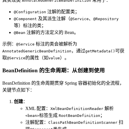
其实现类
常用于：
AnnotatedGenericBeanDefinition
注解的配置类；
@Configuration
及其派生注解（
、
@Component
@Service
@Repository
等）标注的类；
注解的方法定义的 Bean。
@Bean
示例：
标注的类会被解析为
@Service
，通过
可获
AnnotatedGenericBeanDefinition
getMetadata()
取
的属性（如
）。
@Service
value
BeanDefinition 的生命周期：从创建到使用
BeanDefinition 的生命周期贯穿 Spring 容器初始化的全流程，
关键节点如下：
创建
：
XML 配置：
解析
XmlBeanDefinitionReader
标签生成
；
<bean>
RootBeanDefinition
注解配置：
扫
ClassPathBeanDefinitionScanner