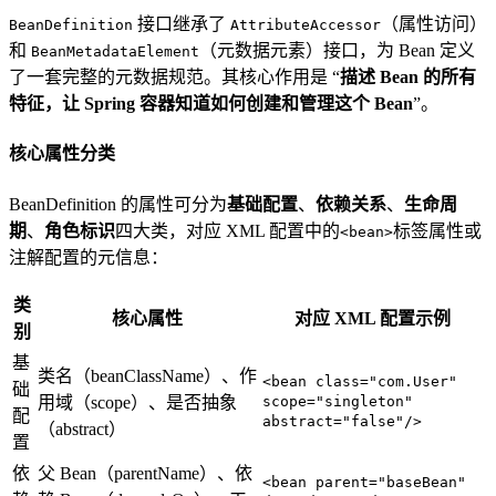
接口继承了
（属性访问）
BeanDefinition
AttributeAccessor
和
（元数据元素）接口，为 Bean 定义
BeanMetadataElement
了一套完整的元数据规范。其核心作用是 “
描述 Bean 的所有
特征，让 Spring 容器知道如何创建和管理这个 Bean
”。
核心属性分类
BeanDefinition 的属性可分为
基础配置
、
依赖关系
、
生命周
期
、
角色标识
四大类，对应 XML 配置中的
标签属性或
<bean>
注解配置的元信息：
类
核心属性
对应 XML 配置示例
别
基
类名（beanClassName）、作
<bean class="com.User"
础
用域（scope）、是否抽象
scope="singleton"
配
abstract="false"/>
（abstract）
置
依
父 Bean（parentName）、依
<bean parent="baseBean"