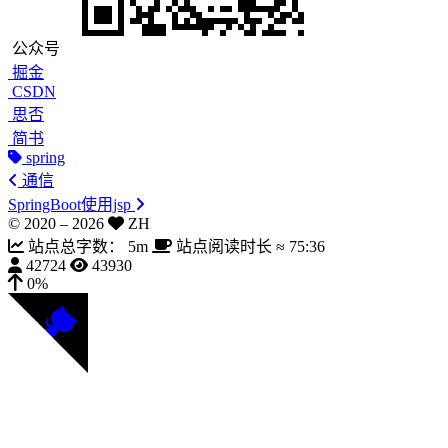
公众号
掘金
CSDN
思否
简书
spring
通信
SpringBoot使用jsp
© 2020 –
2026
ZH
站点总字数：
5m
站点阅读时长 ≈
75:36
42724
43930
0%