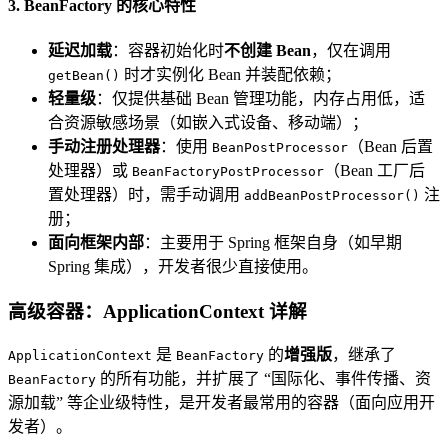
3. BeanFactory 的核心特性
延迟加载
：容器初始化时
不创建 Bean
，仅在调用
时才实例化 Bean 并装配依赖；
getBean()
轻量级
：仅提供基础 Bean 管理功能，内存占用低，适
合资源敏感场景（如嵌入式设备、移动端）；
手动注册处理器
：使用
（Bean 后置
BeanPostProcessor
处理器）或
（Bean 工厂后
BeanFactoryPostProcessor
置处理器）时，需手动调用
注
addBeanPostProcessor()
册；
面向框架内部
：主要用于 Spring 框架自身（如早期
Spring 集成），开发者很少直接使用。
高级容器：ApplicationContext 详解
是
的
增强版
，继承了
ApplicationContext
BeanFactory
的所有功能，并扩展了 “国际化、事件传播、资
BeanFactory
源加载” 等企业级特性，是开发者最常用的容器（面向应用开
发者）。