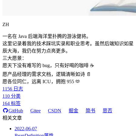
ZH
一名在 Java 后端海洋里扑腾的游泳健将。
这里记录着我的技术踩坑实录和职业思考。虽然后端知识如星
辰大海，我仍在努力点亮更多。
三大愿景：
愿天下没有难写的 bug，只有好喝的咖啡 ☕️
愿产品经理的需求文档，逻辑清晰如诗 📄
愿各位同仁，远离 ICU，拥抱 955 🫶
1156
日志
110
分类
164
标签
GitHub
Gitee
CSDN
掘金
简书
思否
相关文章
2022-06-07
BeanDefinition属性