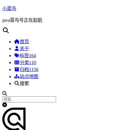
小菜鸟
java菜鸟号正在起航
首页
关于
标签
164
分类
110
归档
1156
站点地图
搜索