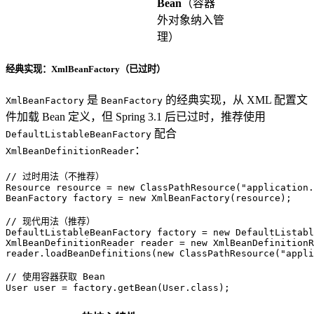
Bean
（容器
外对象纳入管
理）
经典实现：XmlBeanFactory（已过时）
是
的经典实现，从 XML 配置文
XmlBeanFactory
BeanFactory
件加载 Bean 定义，但 Spring 3.1 后已过时，推荐使用
配合
DefaultListableBeanFactory
：
XmlBeanDefinitionReader
// 过时用法（不推荐）
Resource
resource
=
new
ClassPathResource
(
"application.
BeanFactory
factory
=
new
XmlBeanFactory
(resource);

// 现代用法（推荐）
DefaultListableBeanFactory
factory
=
new
DefaultListabl
XmlBeanDefinitionReader
reader
=
new
XmlBeanDefinitionR
reader.loadBeanDefinitions(
new
ClassPathResource
(
"appli
// 使用容器获取 Bean
User
user
=
 factory.getBean(User.class);