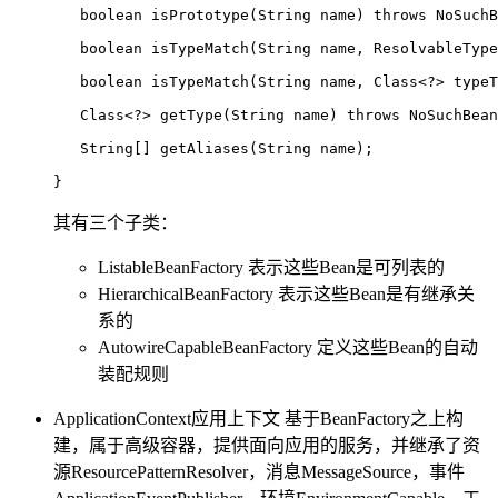
boolean
isPrototype
(String name)
throws
 NoSuchB
boolean
isTypeMatch
(String name, ResolvableType
boolean
isTypeMatch
(String name, Class<?> typeT
   Class<?> getType(String name) 
throws
 NoSuchBean
   String[] getAliases(String name);

}
其有三个子类：
ListableBeanFactory 表示这些Bean是可列表的
HierarchicalBeanFactory 表示这些Bean是有继承关
系的
AutowireCapableBeanFactory 定义这些Bean的自动
装配规则
ApplicationContext应用上下文 基于BeanFactory之上构
建，属于高级容器，提供面向应用的服务，并继承了资
源ResourcePatternResolver，消息MessageSource，事件