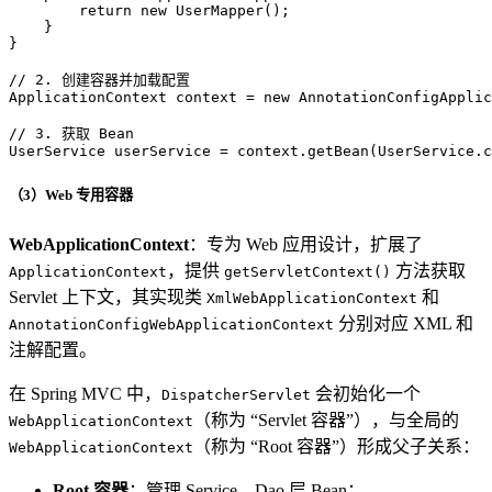
return
new
UserMapper
();

    }

}

// 2. 创建容器并加载配置
ApplicationContext
context
=
new
AnnotationConfigApplic
// 3. 获取 Bean
UserService
userService
=
 context.getBean(UserService.c
（3）Web 专用容器
WebApplicationContext
：专为 Web 应用设计，扩展了
，提供
方法获取
ApplicationContext
getServletContext()
Servlet 上下文，其实现类
和
XmlWebApplicationContext
分别对应 XML 和
AnnotationConfigWebApplicationContext
注解配置。
在 Spring MVC 中，
会初始化一个
DispatcherServlet
（称为 “Servlet 容器”），与全局的
WebApplicationContext
（称为 “Root 容器”）形成父子关系：
WebApplicationContext
Root 容器
：管理 Service、Dao 层 Bean；