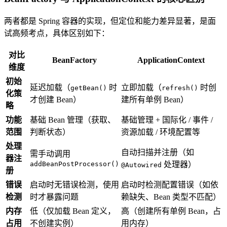
两者都是 Spring 容器的实现，但定位和能力差异显著，是面
试高频考点，具体区别如下：
对比
BeanFactory
ApplicationContext
维度
初始
延迟加载（
时
立即加载（
时创
getBean()
refresh()
化策
才创建 Bean）
建所有单例 Bean）
略
功能
基础 Bean 管理（获取、
基础管理 + 国际化 / 事件 /
范围
判断状态）
资源加载 / 环境配置等
处理
自动扫描并注册（如
需手动调用
器注
addBeanPostProcessor()
处理器）
@Autowired
册
错误
启动时无错误检测，使用
启动时检测配置错误（如依
检测
时才暴露问题
赖缺失、Bean 类型不匹配）
内存
低（仅加载 Bean 定义，
高（创建所有单例 Bean，占
占用
不创建实例）
用内存）