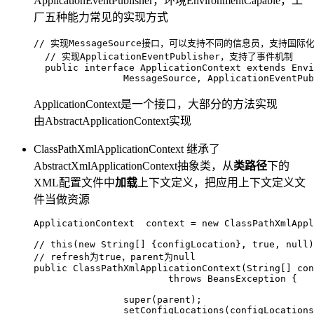
ApplicationEventPublisher，环境EnvironmentCapable，工
厂五种能力常见的实现方式
// 实现MessageSource接口，可以支持不同的信息员，支持国际
// 实现ApplicationEventPublisher，支持了事件机制
public
interface
ApplicationContext
extends
Envi
  		MessageSource, ApplicationEventP
ApplicationContext是一个接口，大部分的方法实现
由AbstractApplicationContext实现
ClassPathXmlApplicationContext 继承了
AbstractXmlApplicationContext抽象类，从
类路径
下的
XML配置文件中
加载
上下文定义，把应用上下文定义文
件当做资源
ApplicationContext
context
=
new
ClassPathXmlAppl
// this(new String[] {configLocation}, true, null)
// refresh为true，parent为null
public
ClassPathXmlApplicationContext
(String[] con
throws
 BeansException {

super
(parent);

		setConfigLocations(configLocations);
