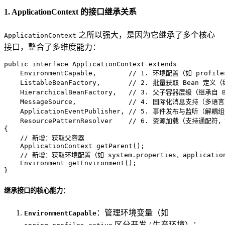
1. ApplicationContext 的接口继承关系
之所以强大，是因为它继承了多个核心
ApplicationContext
接口，整合了多维度能力：
public
interface
ApplicationContext
extends
EnvironmentCapable
,        
// 1. 环境配置（如 profi
    ListableBeanFactory,       
// 2. 批量获取 Bean 定义（
    HierarchicalBeanFactory,   
// 3. 父子容器层级（继承自 Be
    MessageSource,             
// 4. 国际化消息支持（多语
    ApplicationEventPublisher, 
// 5. 事件发布与监听（解耦
    ResourcePatternResolver    
// 6. 资源加载（支持通配符，如 
{

// 新增：获取父容器
    ApplicationContext 
getParent
()
;

// 新增：获取环境配置（如 system.properties、application
    Environment 
getEnvironment
()
;

}
继承接口的核心能力：
：管理环境变量（如
EnvironmentCapable
区分开发 / 生产环境）；