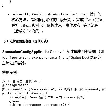
    }

}
：
接口的
refresh()
ConfigurableApplicationContext
核心方法，是容器初始化的 “总开关”，完成 “Bean 定义
解析→Bean 实例化→依赖注入→事件发布” 等全流程
（后续章节详解）。
（2）注解配置型容器（现代方式）
AnnotationConfigApplicationContext
：从
注解类
加载配置（如
、
），是 Spring Boot 之前的
@Configuration
@ComponentScan
主流注解容器。
使用示例
：
// 1. 配置类（替代 XML）
@Configuration
@ComponentScan("com.example")
// 扫描组件（@Component、@Se
public
class
AppConfig
 {

// 手动注册 Bean（替代 XML 中的 <bean> 标签）
@Bean
public
 UserMapper 
userMapper
()
 {
