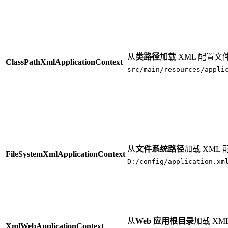
从
类路径
加载 XML 配置文
ClassPathXmlApplicationContext
src/main/resources/appli
从
文件系统路径
加载 XML
FileSystemXmlApplicationContext
D:/config/application.xm
从
Web 应用根目录
加载 XM
XmlWebApplicationContext