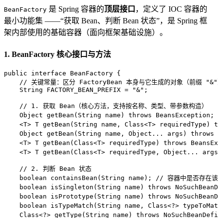
是 Spring 容器的
顶层接口
，定义了 IOC 容器的
BeanFactory
最小功能集 ——“获取 Bean、判断 Bean 状态”，是 Spring 框
架内部使用的基础容器（面向框架基础设施）。
1. BeanFactory 核心接口与方法
public
interface
BeanFactory
 {

// 关键常量：区分 FactoryBean 本身与它生成的对象（前缀 "&
String
FACTORY_BEAN_PREFIX
=
"&"
;

// 1. 获取 Bean（核心方法，支持按名称、类型、带参数构造）
    Object 
getBean
(String name)
throws
 BeansException; 
    <T> T 
getBean
(String name, Class<T> requiredType)
t
    Object 
getBean
(String name, Object... args)
throws
 
    <T> T 
getBean
(Class<T> requiredType)
throws
 BeansEx
    <T> T 
getBean
(Class<T> requiredType, Object... args
// 2. 判断 Bean 状态
boolean
containsBean
(String name)
; 
// 容器中是否存在该
boolean
isSingleton
(String name)
throws
 NoSuchBeanD
boolean
isPrototype
(String name)
throws
 NoSuchBeanD
boolean
isTypeMatch
(String name, Class<?> typeToMat
    Class<?> getType(String name) 
throws
 NoSuchBeanDefi