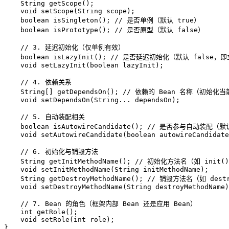
    String 
getScope
()
;

void
setScope
(String scope)
;

boolean
isSingleton
()
; 
// 是否单例（默认 true）
boolean
isPrototype
()
; 
// 是否原型（默认 false）
// 3. 延迟初始化（仅单例有效）
boolean
isLazyInit
()
; 
// 是否延迟初始化（默认 false，
void
setLazyInit
(
boolean
 lazyInit)
;

// 4. 依赖关系
    String[] getDependsOn(); 
// 依赖的 Bean 名称（初始化当
void
setDependsOn
(String... dependsOn)
;

// 5. 自动装配相关
boolean
isAutowireCandidate
()
; 
// 是否参与自动装配（默认
void
setAutowireCandidate
(
boolean
 autowireCandidate
// 6. 初始化与销毁方法
    String 
getInitMethodName
()
; 
// 初始化方法名（如 init(
void
setInitMethodName
(String initMethodName)
;

    String 
getDestroyMethodName
()
; 
// 销毁方法名（如 destr
void
setDestroyMethodName
(String destroyMethodName)
// 7. Bean 的角色（框架内部 Bean 还是应用 Bean）
int
getRole
()
;

void
setRole
(
int
 role)
;

}