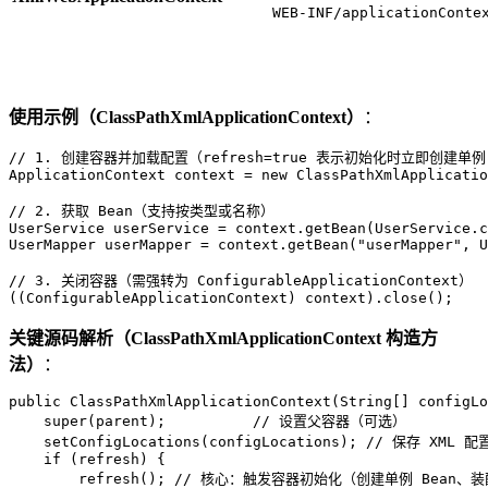
WEB-INF/applicationConte
使用示例（ClassPathXmlApplicationContext）
：
// 1. 创建容器并加载配置（refresh=true 表示初始化时立即创建单例 
ApplicationContext
context
=
new
ClassPathXmlApplicatio
// 2. 获取 Bean（支持按类型或名称）
UserService
userService
=
UserMapper
userMapper
=
 context.getBean(
"userMapper"
, U
// 3. 关闭容器（需强转为 ConfigurableApplicationContext）
((ConfigurableApplicationContext) context).close();
关键源码解析（ClassPathXmlApplicationContext 构造方
法）
：
public
ClassPathXmlApplicationContext
(String[] configLo
super
(parent);          
// 设置父容器（可选）
    setConfigLocations(configLocations); 
// 保存 XML 配
if
 (refresh) {

        refresh(); 
// 核心：触发容器初始化（创建单例 Bean、