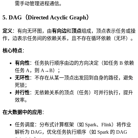
需手动管理进程通信。
5. DAG（Directed Acyclic Graph）
定义
：有向无环图，由
有向边
和
顶点
组成，顶点表示任务或操
作，边表示任务间的依赖关系，且不存在循环依赖（无环）。
核心特点
：
有向性
：任务执行顺序由边的方向决定（如任务 B 依赖
任务 A，则 A→B）；
无环性
：不存在从某一顶点出发回到自身的路径，避免
死锁；
并行性
：无依赖关系的顶点（任务）可并行执行，提升
效率。
在大数据中的应用
：
任务调度：分布式计算框架（如 Spark、Flink）将作业
解析为 DAG，优化任务执行顺序（如 Spark 的 DAG