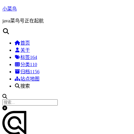
小菜鸟
java菜鸟号正在起航
首页
关于
标签
164
分类
110
归档
1156
站点地图
搜索