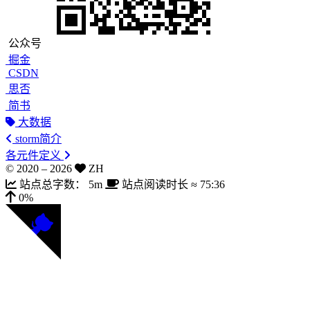
公众号
掘金
CSDN
思否
简书
大数据
storm简介
各元件定义
© 2020 –
2026
ZH
站点总字数：
5m
站点阅读时长 ≈
75:36
0%