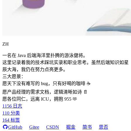
ZH
一名在 Java 后端海洋里扑腾的游泳健将。
这里记录着我的技术踩坑实录和职业思考。虽然后端知识如星
辰大海，我仍在努力点亮更多。
三大愿景：
愿天下没有难写的 bug，只有好喝的咖啡 ☕️
愿产品经理的需求文档，逻辑清晰如诗 📄
愿各位同仁，远离 ICU，拥抱 955 🫶
1156
日志
110
分类
164
标签
GitHub
Gitee
CSDN
掘金
简书
思否