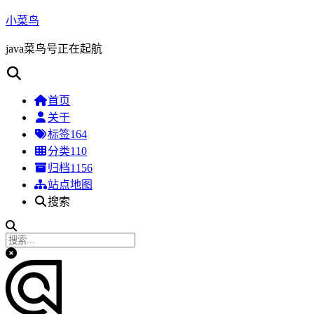
小菜鸟
java菜鸟号正在起航
首页
关于
标签
164
分类
110
归档
1156
站点地图
搜索