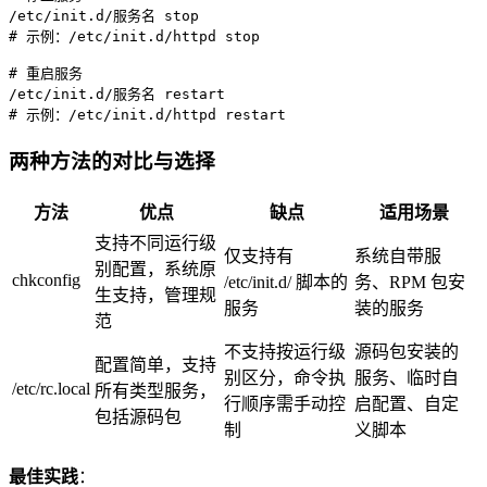
# 示例：/etc/init.d/httpd stop
# 重启服务
# 示例：/etc/init.d/httpd restart
两种方法的对比与选择
方法
优点
缺点
适用场景
支持不同运行级
仅支持有
系统自带服
别配置，系统原
chkconfig
/etc/init.d/ 脚本的
务、RPM 包安
生支持，管理规
服务
装的服务
范
不支持按运行级
源码包安装的
配置简单，支持
别区分，命令执
服务、临时自
/etc/rc.local
所有类型服务，
行顺序需手动控
启配置、自定
包括源码包
制
义脚本
最佳实践
：