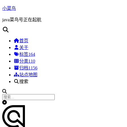
小菜鸟
java菜鸟号正在起航
首页
关于
标签
164
分类
110
归档
1156
站点地图
搜索