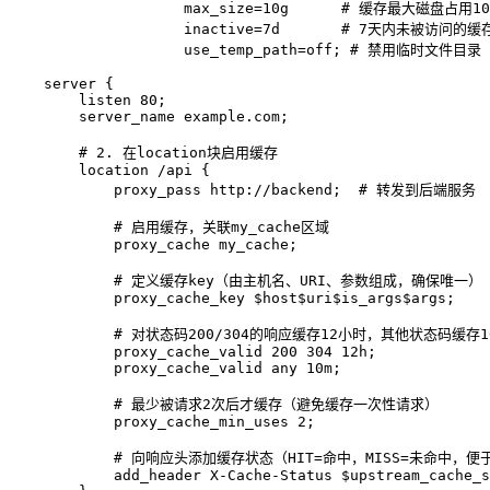
                    max_size=10g      # 缓存最大磁盘
                    inactive=7d       # 7天内未被访问的
                    use_temp_path=off; # 禁用临时文
    server {

        listen 80;

        server_name example.com;

        # 2. 在location块启用缓存

        location /api {

            proxy_pass http://backend;  # 转发到后端服务

            # 启用缓存，关联my_cache区域

            proxy_cache my_cache;

            # 定义缓存key（由主机名、URI、参数组成，确保唯一）

            proxy_cache_key $host$uri$is_args$args;

            # 对状态码200/304的响应缓存12小时，其他状态码缓存1
            proxy_cache_valid 200 304 12h;

            proxy_cache_valid any 10m;

            # 最少被请求2次后才缓存（避免缓存一次性请求）

            proxy_cache_min_uses 2;

            # 向响应头添加缓存状态（HIT=命中，MISS=未命中，便
            add_header X-Cache-Status $upstream_cache_s