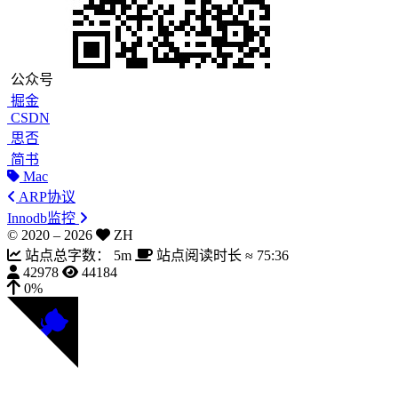
公众号
掘金
CSDN
思否
简书
Mac
ARP协议
Innodb监控
© 2020 –
2026
ZH
站点总字数：
5m
站点阅读时长 ≈
75:36
42978
44184
0%