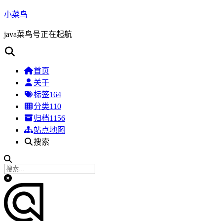
小菜鸟
java菜鸟号正在起航
首页
关于
标签
164
分类
110
归档
1156
站点地图
搜索