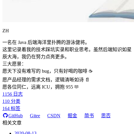
ZH
一名在 Java 后端海洋里扑腾的游泳健将。
这里记录着我的技术踩坑实录和职业思考。虽然后端知识如星
辰大海，我仍在努力点亮更多。
三大愿景：
愿天下没有难写的 bug，只有好喝的咖啡 ☕️
愿产品经理的需求文档，逻辑清晰如诗 📄
愿各位同仁，远离 ICU，拥抱 955 🫶
1156
日志
110
分类
164
标签
GitHub
Gitee
CSDN
掘金
简书
思否
相关文章
2020-08-13