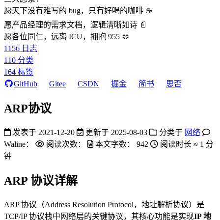
愿天下没有难写的 bug，只有好喝的咖啡 ☕️
愿产品经理的需求文档，逻辑清晰如诗 📄
愿各位同仁，远离 ICU，拥抱 955 🫶
1156
日志
110
分类
164
标签
GitHub
Gitee
CSDN
掘金
简书
思否
ARP协议
发表于
2021-12-20
更新于
2025-08-03
分类于
网络
Waline：
阅读次数：
本文字数：
942
阅读时长 ≈
1 分
钟
ARP 协议详解
ARP 协议（Address Resolution Protocol，地址解析协议）是
TCP/IP 协议栈中网络层的关键协议，其核心功能是实现
IP 地