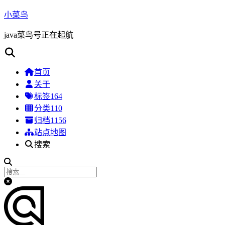
小菜鸟
java菜鸟号正在起航
首页
关于
标签
164
分类
110
归档
1156
站点地图
搜索