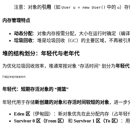
注意：对象的
引用
（如
中的
）存
User u = new User()
u
内存管理特点
动态分配
：对象内存按需分配，大小在运行时确定（编译
垃圾回收
：堆是垃圾回收（GC）的主要区域，不再被引用
堆的结构划分：年轻代与老年代
为优化垃圾回收效率，堆通常按对象 “存活时间” 划分为
年轻代（Y
年轻代：短期存活对象的 “摇篮”
年轻代用于存储
新创建的对象
和
存活时间较短的对象
，进一步分
Eden 区
（伊甸园）：新对象优先在此分配内存（占年轻代的
Survivor 0 区（From 区）
和
Survivor 1 区（To 区）
：用