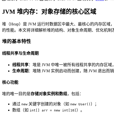
JVM 堆内存：对象存储的核心区域
堆（Heap）是 JVM 运行时数据区中最大、最核心的内存
的性能。本文将详细解析堆的结构、对象生命周期、优化机制
堆的基本特性
线程共享与生命周期
线程共享
：堆是 JVM 中唯一被所有线程共享的内存区
生命周期
：堆随 JVM 实例启动而创建，随 JVM 退出
核心功能
堆的唯一目的是
存储对象实例和数组
，包括：
通过
关键字创建的对象（如
）；
new
new User()
数组（如
）。
int[] arr = new int[10]