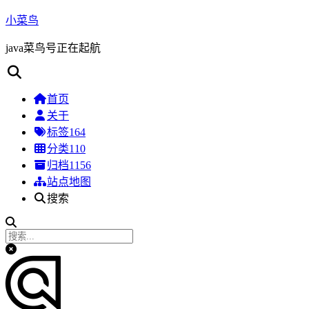
小菜鸟
java菜鸟号正在起航
首页
关于
标签
164
分类
110
归档
1156
站点地图
搜索