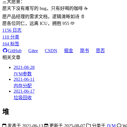
三大愿景：
愿天下没有难写的 bug，只有好喝的咖啡 ☕️
愿产品经理的需求文档，逻辑清晰如诗 📄
愿各位同仁，远离 ICU，拥抱 955 🫶
1156
日志
110
分类
164
标签
GitHub
Gitee
CSDN
掘金
简书
思否
相关文章
2021-08-28
JVM参数
2021-06-11
内存分配
2021-06-17
垃圾回收
堆
发表于
2021-06-13
更新于
2025-08-07
分类于
JVM
W