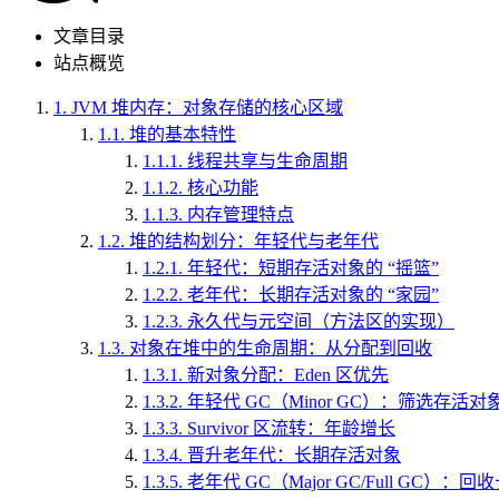
文章目录
站点概览
1.
JVM 堆内存：对象存储的核心区域
1.1.
堆的基本特性
1.1.1.
线程共享与生命周期
1.1.2.
核心功能
1.1.3.
内存管理特点
1.2.
堆的结构划分：年轻代与老年代
1.2.1.
年轻代：短期存活对象的 “摇篮”
1.2.2.
老年代：长期存活对象的 “家园”
1.2.3.
永久代与元空间（方法区的实现）
1.3.
对象在堆中的生命周期：从分配到回收
1.3.1.
新对象分配：Eden 区优先
1.3.2.
年轻代 GC（Minor GC）：筛选存活对
1.3.3.
Survivor 区流转：年龄增长
1.3.4.
晋升老年代：长期存活对象
1.3.5.
老年代 GC（Major GC/Full GC）：