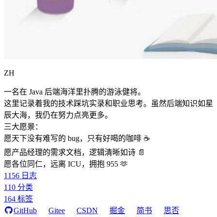
ZH
一名在 Java 后端海洋里扑腾的游泳健将。
这里记录着我的技术踩坑实录和职业思考。虽然后端知识如星
辰大海，我仍在努力点亮更多。
三大愿景：
愿天下没有难写的 bug，只有好喝的咖啡 ☕️
愿产品经理的需求文档，逻辑清晰如诗 📄
愿各位同仁，远离 ICU，拥抱 955 🫶
1156
日志
110
分类
164
标签
GitHub
Gitee
CSDN
掘金
简书
思否