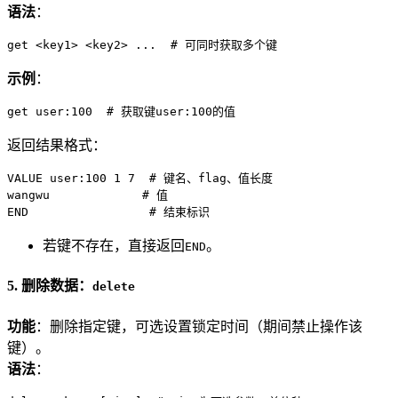
语法
：
get <key1> <key2> ...  # 可同时获取多个键
示例
：
get user:100  # 获取键user:100的值
返回结果格式：
VALUE user:100 1 7  # 键名、flag、值长度

wangwu             # 值

END                 # 结束标识
若键不存在，直接返回
。
END
5. 删除数据：
delete
功能
：删除指定键，可选设置锁定时间（期间禁止操作该
键）。
语法
：