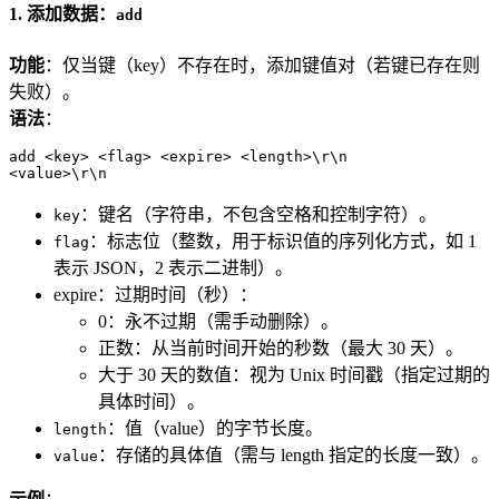
1. 添加数据：
add
功能
：仅当键（key）不存在时，添加键值对（若键已存在则
失败）。
语法
：
add <key> <flag> <expire> <length>\r\n

<value>\r\n
：键名（字符串，不包含空格和控制字符）。
key
：标志位（整数，用于标识值的序列化方式，如 1
flag
表示 JSON，2 表示二进制）。
expire：过期时间（秒）：
0：永不过期（需手动删除）。
正数：从当前时间开始的秒数（最大 30 天）。
大于 30 天的数值：视为 Unix 时间戳（指定过期的
具体时间）。
：值（value）的字节长度。
length
：存储的具体值（需与 length 指定的长度一致）。
value