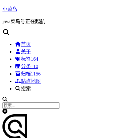
小菜鸟
java菜鸟号正在起航
首页
关于
标签
164
分类
110
归档
1156
站点地图
搜索