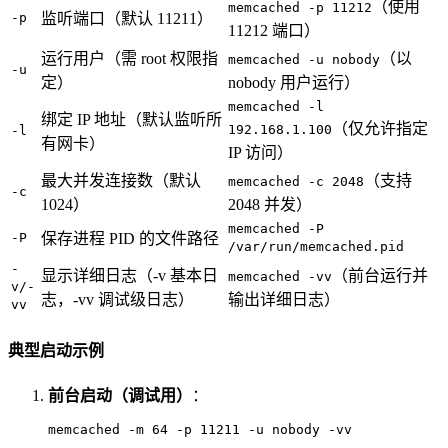
（使用
memcached -p 11212
-p
监听端口（默认 11211）
11212 端口）
运行用户（需 root 权限指
（以
memcached -u nobody
-u
定）
nobody 用户运行）
memcached -l
绑定 IP 地址（默认监听所
（仅允许指定
192.168.1.100
-l
有网卡）
IP 访问）
最大并发连接数（默认
（支持
memcached -c 2048
-c
1024）
2048 并发）
memcached -P
-P
保存进程 PID 的文件路径
/var/run/memcached.pid
-
显示详细日志（-v 基本日
（前台运行并
memcached -vv
v/-
志，-vv 调试级日志）
输出详细日志）
vv
典型启动示例
前台启动（调试用）
：
memcached -m 64 -p 11211 -u nobody -vv