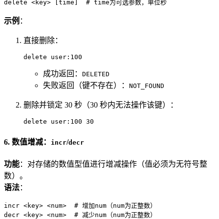
delete <key> [time]  # time为可选参数，单位秒
示例
：
直接删除：
delete user:100
成功返回：
DELETED
失败返回（键不存在）：
NOT_FOUND
删除并锁定 30 秒（30 秒内无法操作该键）：
delete user:100 30
6. 数值增减：
/
incr
decr
功能
：对存储的数值型值进行增减操作（值必须为无符号整
数）。
语法
：
incr <key> <num>  # 增加num（num为正整数）

decr <key> <num>  # 减少num（num为正整数）