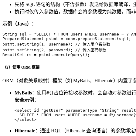
先将 SQL 语句的结构（不含参数）发送给数据库编译，
执行时仅传入参数值，数据库会将参数视为纯数据，而非 S
示例（Java）
：
String
sql
=
"SELECT * FROM users WHERE username = ? AN
PreparedStatement
pstmt
=
 conn.prepareStatement(sql);

pstmt.setString(
1
, username); 
// 传入用户名参数
pstmt.setString(
2
, password); 
// 传入密码参数
ResultSet
rs
=
 pstmt.executeQuery();
（2）使用 ORM 框架
ORM（对象关系映射）框架（如 MyBatis、Hibernate
MyBatis
：使用
占位符接收参数时，会自动对参数进
#{}
安全示例
：
<
select
id
=
"getUser"
parameterType
=
"String"
result
</
select
>
Hibernate
：通过 HQL（Hibernate 查询语言）的参数绑