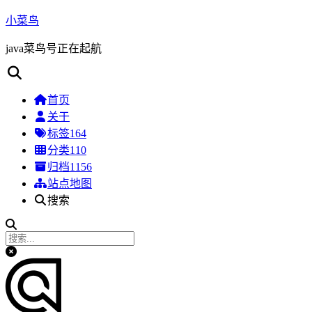
小菜鸟
java菜鸟号正在起航
首页
关于
标签
164
分类
110
归档
1156
站点地图
搜索