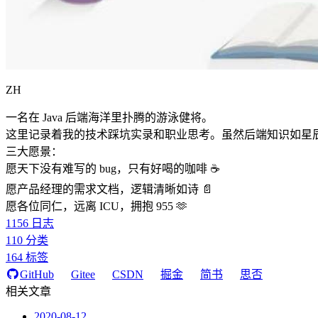
ZH
一名在 Java 后端海洋里扑腾的游泳健将。
这里记录着我的技术踩坑实录和职业思考。虽然后端知识如星
三大愿景：
愿天下没有难写的 bug，只有好喝的咖啡 ☕️
愿产品经理的需求文档，逻辑清晰如诗 📄
愿各位同仁，远离 ICU，拥抱 955 🫶
1156
日志
110
分类
164
标签
GitHub
Gitee
CSDN
掘金
简书
思否
相关文章
2020-08-12