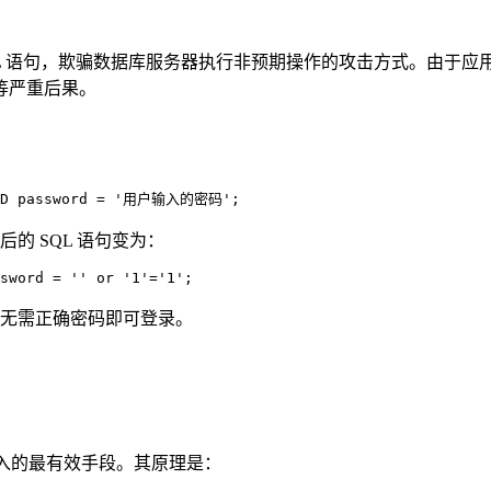
 SQL 语句，欺骗数据库服务器执行非预期操作的攻击方式。由于应
等严重后果。
D
 password 
=
'用户输入的密码'
;
后的 SQL 语句变为：
sword 
=
''
or
'1'
=
'1'
;
无需正确密码即可登录。
 注入的最有效手段。其原理是：