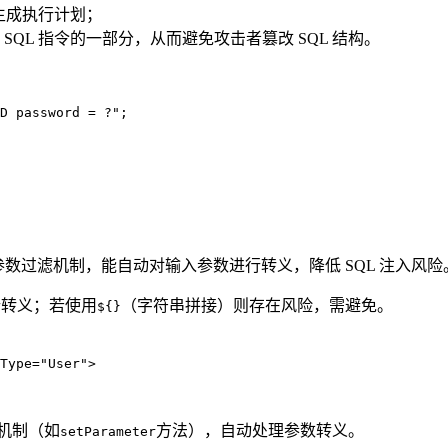
生成执行计划；
QL 指令的一部分，从而避免攻击者篡改 SQL 结构。
D password = ?"
）内置了参数过滤机制，能自动对输入参数进行转义，降低 SQL 注入风险
行转义；若使用
（字符串拼接）则存在风险，需避免。
${}
Type
=
"User"
>
定机制（如
方法），自动处理参数转义。
setParameter