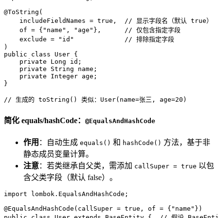
@ToString(  
    includeFieldNames = true,  // 显示字段名（默认 true） 
    of = {"name", "age"},      // 仅包含指定字段  
    exclude = "id"             // 排除指定字段  
)
public
class
User
 {  

private
 Long id;  

private
 String name;  

private
 Integer age;  

}  

// 生成的 toString() 类似：User(name=张三, age=20)  
简化 equals/hashCode：
@EqualsAndHashCode
作用
：自动生成
和
方法，基于非
equals()
hashCode()
静态成员变量计算。
注意
：若类继承自父类，需添加
以包
callSuper = true
含父类字段（默认 false）。
import
 lombok.EqualsAndHashCode;  

@EqualsAndHashCode(callSuper = true, of = {"name"})
public
class
User
extends
BaseEntity
 {  
// 假设 BaseEnt