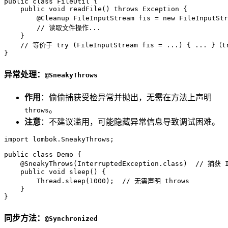
public
class
FileUtil
 {  

public
void
readFile
()
throws
 Exception {  

@Cleanup
FileInputStream
fis
=
new
FileInputStr
// 读取文件操作...  
    }  

// 等价于 try (FileInputStream fis = ...) { ... }（t
}
异常处理：
@SneakyThrows
作用
：偷偷捕获受检异常并抛出，无需在方法上声明
。
throws
注意
：不建议滥用，可能隐藏异常信息导致调试困难。
import
 lombok.SneakyThrows;  

public
class
Demo
 {  

@SneakyThrows(InterruptedException.class)
// 捕获 I
public
void
sleep
()
 {  

        Thread.sleep(
1000
);  
// 无需声明 throws  
    }  

}
同步方法：
@Synchronized