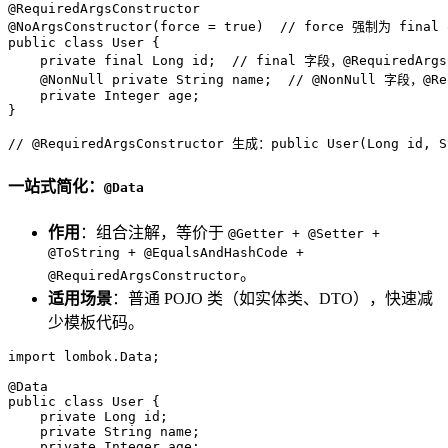
@RequiredArgsConstructor
@NoArgsConstructor(force = true)
// force 强制为 fina
public
class
User
 {  

private
final
 Long id;  
// final 字段，@RequiredArg
@NonNull
private
 String name;  
// @NonNull 字段，@Re
private
 Integer age;  

}  

// @RequiredArgsConstructor 生成：public User(Long id, S
一站式简化：
@Data
作用
：组合注解，等价于
@Getter + @Setter +
@ToString + @EqualsAndHashCode +
。
@RequiredArgsConstructor
适用场景
：普通 POJO 类（如实体类、DTO），快速减
少模板代码。
import
 lombok.Data;  

@Data
public
class
User
 {  

private
 Long id;  

private
 String name;  

private
 Integer age;  
