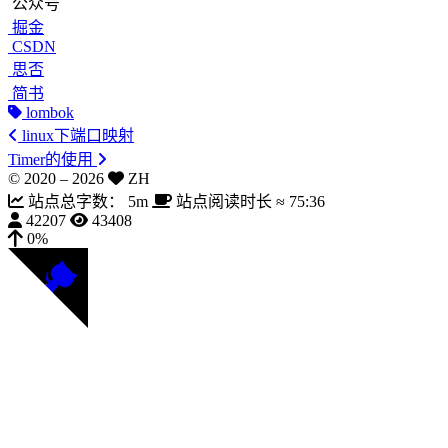
公众号
掘金
CSDN
思否
简书
lombok
linux下端口映射
Timer的使用
© 2020 –
2026
ZH
站点总字数：
5m
站点阅读时长 ≈
75:36
42207
43408
0%