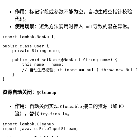
作用
：标记字段或参数不能为空，自动生成空指针校验
代码。
使用场景
：避免方法调用时传入 null 导致的潜在异常。
import
 lombok.NonNull;  

public
class
User
 {  

private
 String name;  

public
void
setName
(
@NonNull
 String name)
 {  

this
.name = name;  

// 自动生成校验：if (name == null) throw new NullPoi
    }  

}
资源自动关闭：
@Cleanup
作用
：自动关闭实现
接口的资源（如 IO
Closeable
流），替代
。
try-finally
import
import
 java.io.FileInputStream;  
