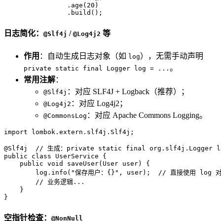
                .age(
20
)  

                .build();
日志简化：
/
等
@Slf4j
@Log4j2
作用
：自动生成日志对象（如
），无需手动声明
log
。
private static final Logger log = ...
常用注解
：
：对应 SLF4J + Logback（推荐）；
@Slf4j
：对应 Log4j2；
@Log4j2
：对应 Apache Commons Logging。
@CommonsLog
import
 lombok.extern.slf4j.Slf4j;  

@Slf4j
// 生成：private static final org.slf4j.Logger l
public
class
UserService
 {  

public
void
saveUser
(User user)
 {  

        log.info(
"保存用户：{}"
, user);  
// 直接使用 log 
// 业务逻辑...  
    }  

}
空指针检查：
@NonNull