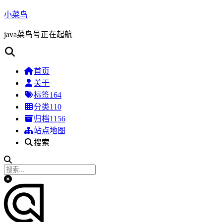
小菜鸟
java菜鸟号正在起航
首页
关于
标签
164
分类
110
归档
1156
站点地图
搜索