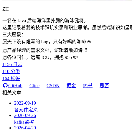
ZH
一名在 Java 后端海洋里扑腾的游泳健将。
这里记录着我的技术踩坑实录和职业思考。虽然后端知识如星
三大愿景：
愿天下没有难写的 bug，只有好喝的咖啡 ☕️
愿产品经理的需求文档，逻辑清晰如诗 📄
愿各位同仁，远离 ICU，拥抱 955 🫶
1156
日志
110
分类
164
标签
GitHub
Gitee
CSDN
掘金
简书
思否
相关文章
2022-09-19
各元件定义
2020-09-26
kafka监控
2026-04-29