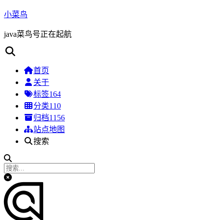
小菜鸟
java菜鸟号正在起航
首页
关于
标签
164
分类
110
归档
1156
站点地图
搜索