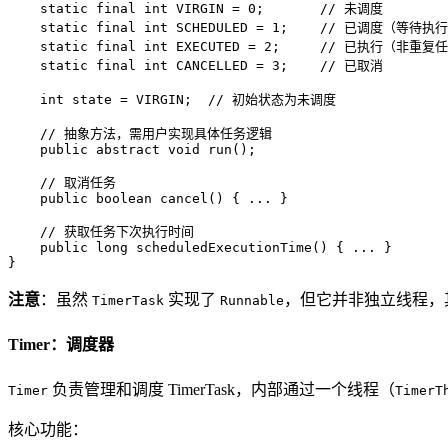
static
final
int
VIRGIN
=
0
;       
// 未调度
static
final
int
SCHEDULED
=
1
;    
// 已调度（等待执
static
final
int
EXECUTED
=
2
;     
// 已执行（非重复
static
final
int
CANCELLED
=
3
;    
// 已取消
int
state
=
 VIRGIN;  
// 初始状态为未调度
// 抽象方法，需用户实现具体任务逻辑
public
abstract
void
run
()
;

// 取消任务
public
boolean
cancel
()
 { ... }

// 获取任务下次执行时间
public
long
scheduledExecutionTime
()
 { ... }

}
注意
：虽然
实现了
，但它并非独立线程，
TimerTask
Runnable
Timer：调度器
负责管理和调度 TimerTask，内部通过一个线程（
Timer
TimerT
核心功能：