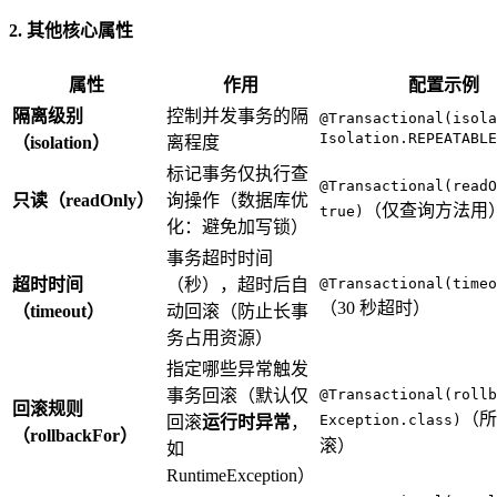
2. 其他核心属性
属性
作用
配置示例
隔离级别
控制并发事务的隔
@Transactional(isola
Isolation.REPEATABLE
（isolation）
离程度
标记事务仅执行查
@Transactional(readO
只读（readOnly）
询操作（数据库优
（仅查询方法用
true)
化：避免加写锁）
事务超时时间
超时时间
（秒），超时后自
@Transactional(timeo
（30 秒超时）
（timeout）
动回滚（防止长事
务占用资源）
指定哪些异常触发
事务回滚（默认仅
@Transactional(rollb
回滚规则
（所
Exception.class)
回滚
运行时异常
，
（rollbackFor）
滚）
如
RuntimeException）