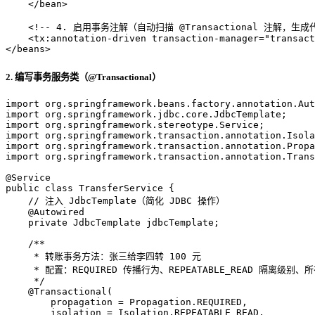
</
bean
>
<!-- 4. 启用事务注解（自动扫描 @Transactional 注解，生成
<
tx:annotation-driven
transaction-manager
=
"transact
</
beans
>
2. 编写事务服务类（@Transactional）
import
import
import
import
import
import
 org.springframework.transaction.annotation.Trans
@Service
public
class
TransferService
 {

// 注入 JdbcTemplate（简化 JDBC 操作）
@Autowired
private
 JdbcTemplate jdbcTemplate;

/**
     * 转账事务方法：张三给李四转 100 元
     * 配置：REQUIRED 传播行为、REPEATABLE_READ 隔离级别
     */
@Transactional(
        propagation = Propagation.REQUIRED,
        isolation = Isolation.REPEATABLE_READ,