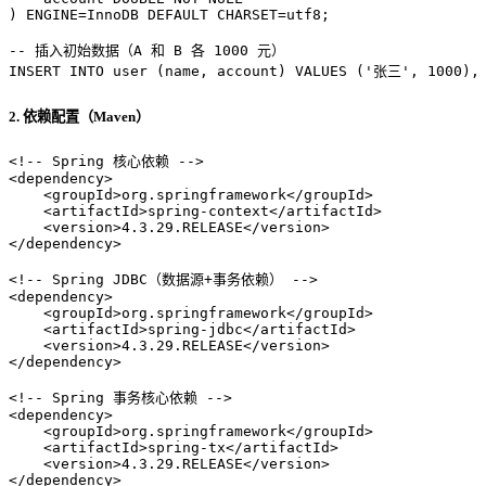
) ENGINE
=
InnoDB 
DEFAULT
 CHARSET
=
utf8;

-- 插入初始数据（A 和 B 各 1000 元）
INSERT INTO
user
 (name, account) 
VALUES
 (
'张三'
, 
1000
),
2. 依赖配置（Maven）
<!-- Spring 核心依赖 -->
<
dependency
>
<
groupId
>
org.springframework
</
groupId
>
<
artifactId
>
spring-context
</
artifactId
>
<
version
>
4.3.29.RELEASE
</
version
>
</
dependency
>
<!-- Spring JDBC（数据源+事务依赖） -->
<
dependency
>
<
groupId
>
org.springframework
</
groupId
>
<
artifactId
>
spring-jdbc
</
artifactId
>
<
version
>
4.3.29.RELEASE
</
version
>
</
dependency
>
<!-- Spring 事务核心依赖 -->
<
dependency
>
<
groupId
>
org.springframework
</
groupId
>
<
artifactId
>
spring-tx
</
artifactId
>
<
version
>
4.3.29.RELEASE
</
version
>
</
dependency
>