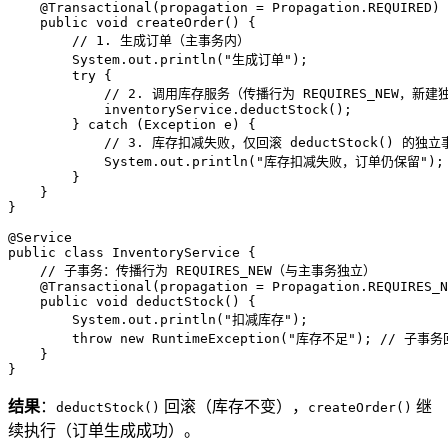
@Transactional(propagation = Propagation.REQUIRED)
public
void
createOrder
()
 {

// 1. 生成订单（主事务内）
        System.out.println(
"生成订单"
);

try
 {

// 2. 调用库存服务（传播行为 REQUIRES_NEW，新
            inventoryService.deductStock();

        } 
catch
 (Exception e) {

// 3. 库存扣减失败，仅回滚 deductStock() 的
            System.out.println(
"库存扣减失败，订单仍保留"
);

        }

    }

}

@Service
public
class
InventoryService
 {

// 子事务：传播行为 REQUIRES_NEW（与主事务独立）
@Transactional(propagation = Propagation.REQUIRES_N
public
void
deductStock
()
 {

        System.out.println(
"扣减库存"
);

throw
new
RuntimeException
(
"库存不足"
); 
// 子事务
    }

}
结果
：
回滚（库存不变），
继
deductStock()
createOrder()
续执行（订单生成成功）。