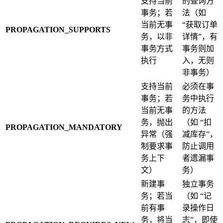
支持当前
的查询方
事务；若
法（如
当前无事
“获取订单
PROPAGATION_SUPPORTS
务，以非
详情”，有
事务方式
事务则加
执行
入，无则
非事务）
支持当前
必须在事
事务；若
务中执行
当前无事
的方法
务，抛出
（如 “扣
PROPAGATION_MANDATORY
异常（强
减库存”，
制要求事
防止调用
务上下
者遗漏事
文）
务）
新建事
独立事务
务；若当
（如 “记
前有事
录操作日
务，将当
志”，即使