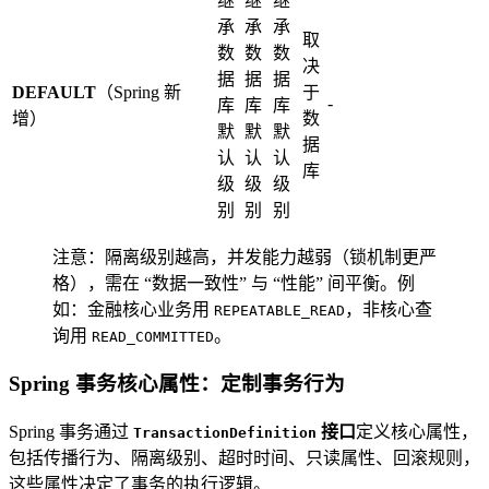
继
继
继
承
承
承
取
数
数
数
决
据
据
据
DEFAULT
（Spring 新
于
-
库
库
库
增）
数
默
默
默
据
认
认
认
库
级
级
级
别
别
别
注意：隔离级别越高，并发能力越弱（锁机制更严
格），需在 “数据一致性” 与 “性能” 间平衡。例
如：金融核心业务用
，非核心查
REPEATABLE_READ
询用
。
READ_COMMITTED
Spring 事务核心属性：定制事务行为
Spring 事务通过
接口
定义核心属性，
TransactionDefinition
包括传播行为、隔离级别、超时时间、只读属性、回滚规则，
这些属性决定了事务的执行逻辑。