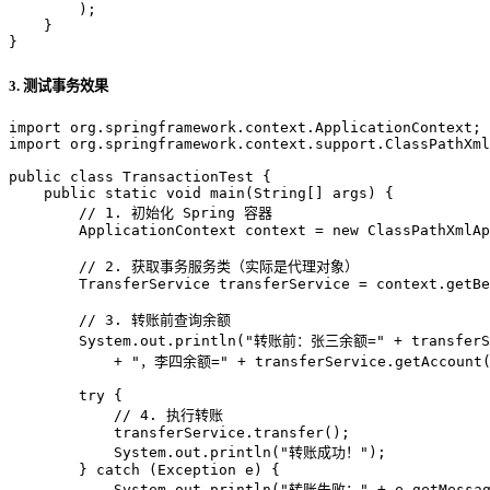
        );

    }

}
3. 测试事务效果
import
import
 org.springframework.context.support.ClassPathXml
public
class
TransactionTest
 {

public
static
void
main
(String[] args)
 {

// 1. 初始化 Spring 容器
ApplicationContext
context
=
new
ClassPathXmlAp
// 2. 获取事务服务类（实际是代理对象）
TransferService
transferService
=
 context.getBe
// 3. 转账前查询余额
        System.out.println(
"转账前：张三余额="
 + transferS
            + 
"，李四余额="
 + transferService.getAccount
try
 {

// 4. 执行转账
            transferService.transfer();

            System.out.println(
"转账成功！"
);

        } 
catch
 (Exception e) {

            System.out.println(
"转账失败："
 + e.getMessag