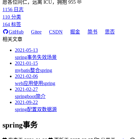
愿各位同仁，远离 ICU，拥抱 955 🫶
1156
日志
110
分类
164
标签
GitHub
Gitee
CSDN
掘金
简书
思否
相关文章
2021-05-13
spring事务失效场景
2021-01-15
mybatis整合spring
2021-02-06
web应用使用spring
2021-02-27
springboot简介
2021-09-22
spring配置双数据源
spring事务