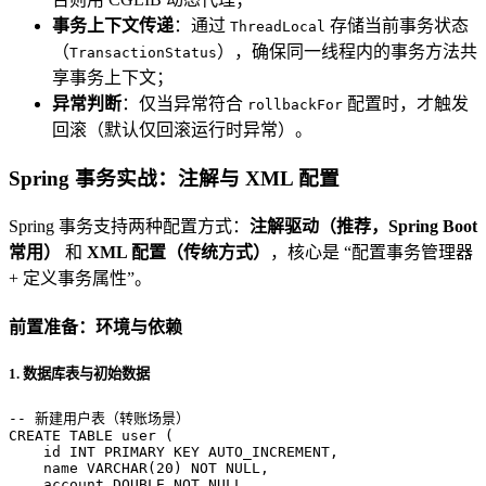
事务上下文传递
：通过
存储当前事务状态
ThreadLocal
（
），确保同一线程内的事务方法共
TransactionStatus
享事务上下文；
异常判断
：仅当异常符合
配置时，才触发
rollbackFor
回滚（默认仅回滚运行时异常）。
Spring 事务实战：注解与 XML 配置
Spring 事务支持两种配置方式：
注解驱动（推荐，Spring Boot
常用）
和
XML 配置（传统方式）
，核心是 “配置事务管理器
+ 定义事务属性”。
前置准备：环境与依赖
1. 数据库表与初始数据
-- 新建用户表（转账场景）
CREATE TABLE
user
 (

    id 
INT
PRIMARY KEY
 AUTO_INCREMENT,

    name 
VARCHAR
(
20
) 
NOT NULL
,

    account 
DOUBLE
NOT NULL