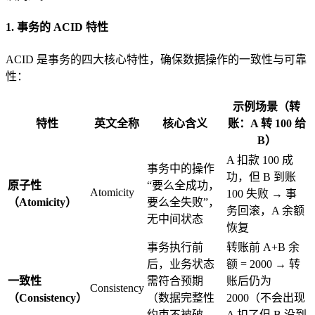
1. 事务的 ACID 特性
ACID 是事务的四大核心特性，确保数据操作的一致性与可靠
性：
示例场景（转
特性
英文全称
核心含义
账：A 转 100 给
B）
A 扣款 100 成
事务中的操作
功，但 B 到账
原子性
“要么全成功，
Atomicity
100 失败 → 事
（Atomicity）
要么全失败”，
务回滚，A 余额
无中间状态
恢复
事务执行前
转账前 A+B 余
后，业务状态
额 = 2000 → 转
一致性
需符合预期
账后仍为
Consistency
（Consistency）
（数据完整性
2000（不会出现
约束不被破
A 扣了但 B 没到