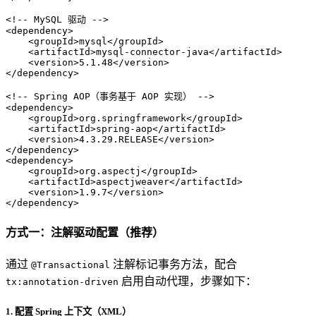
<!-- MySQL 驱动 -->
<
dependency
>
<
groupId
>
mysql
</
groupId
>
<
artifactId
>
mysql-connector-java
</
artifactId
>
<
version
>
5.1.48
</
version
>
</
dependency
>
<!-- Spring AOP（事务基于 AOP 实现） -->
<
dependency
>
<
groupId
>
org.springframework
</
groupId
>
<
artifactId
>
spring-aop
</
artifactId
>
<
version
>
4.3.29.RELEASE
</
version
>
</
dependency
>
<
dependency
>
<
groupId
>
org.aspectj
</
groupId
>
<
artifactId
>
aspectjweaver
</
artifactId
>
<
version
>
1.9.7
</
version
>
</
dependency
>
方式一：注解驱动配置（推荐）
通过
注解标记事务方法，配合
@Transactional
启用自动代理，步骤如下：
tx:annotation-driven
1. 配置 Spring 上下文（XML）