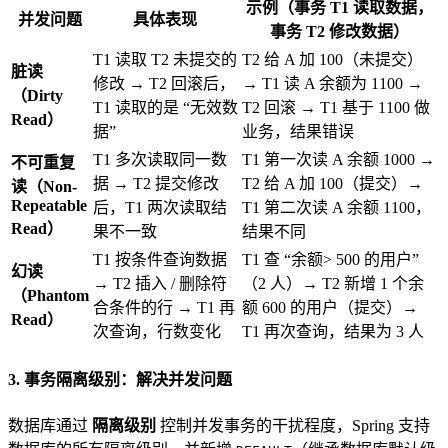
示例（事务 T1 读取数据，
并发问题
具体表现
事务 T2 修改数据）
T1 读取 T2 未提交的
T2 给 A 加 100（未提交）
脏读
修改 → T2 回滚后，
→ T1 读 A 余额为 1100 →
（Dirty
T1 读取的是 “无效数
T2 回滚 → T1 基于 1100 做
Read）
据”
业务，结果错误
T1 多次读取同一数
T1 第一次读 A 余额 1000 →
不可重复
据 → T2 提交修改
T2 给 A 加 100（提交）→
读（Non-
Repeatable
后，T1 两次读取结
T1 第二次读 A 余额 1100，
Read）
果不一致
结果不同
T1 按条件查询数据
T1 查 “余额> 500 的用户”
幻读
→ T2 插入 / 删除符
（2 人）→ T2 新增 1 个余
（Phantom
合条件的行 → T1 再
额 600 的用户（提交）→
Read）
次查询，行数变化
T1 再次查询，结果为 3 人
3. 事务隔离级别：解决并发问题
数据库通过
隔离级别
控制并发事务的干扰程度，Spring 支持