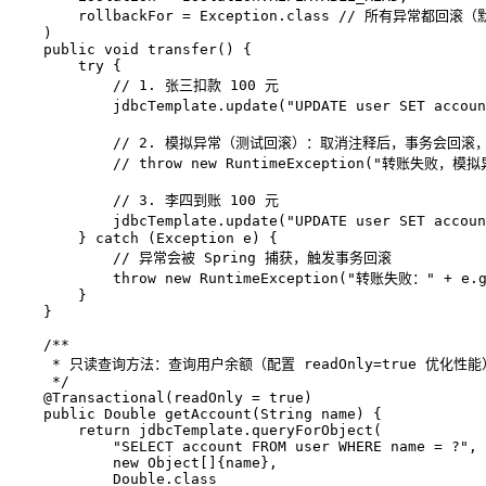
        rollbackFor = Exception.class // 所有异常
    )
public
void
transfer
()
 {

try
 {

// 1. 张三扣款 100 元
            jdbcTemplate.update(
"UPDATE user SET accou
// 2. 模拟异常（测试回滚）：取消注释后，事务会回滚
// throw new RuntimeException("转账失败，模拟
// 3. 李四到账 100 元
            jdbcTemplate.update(
"UPDATE user SET accou
        } 
catch
 (Exception e) {

// 异常会被 Spring 捕获，触发事务回滚
throw
new
RuntimeException
(
"转账失败："
 + e.g
        }

    }

/**
     * 只读查询方法：查询用户余额（配置 readOnly=true 优化性能
     */
@Transactional(readOnly = true)
public
 Double 
getAccount
(String name)
 {

return
 jdbcTemplate.queryForObject(

"SELECT account FROM user WHERE name = ?"
,

new
Object
[]{name},

            Double.class
