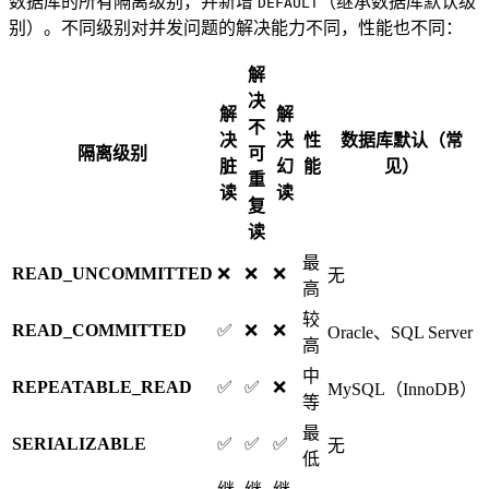
数据库的所有隔离级别，并新增
（继承数据库默认级
DEFAULT
别）。不同级别对并发问题的解决能力不同，性能也不同：
解
决
解
解
不
决
决
性
数据库默认（常
隔离级别
可
脏
幻
能
见）
重
读
读
复
读
最
READ_UNCOMMITTED
❌
❌
❌
无
高
较
READ_COMMITTED
✅
❌
❌
Oracle、SQL Server
高
中
REPEATABLE_READ
✅
✅
❌
MySQL（InnoDB）
等
最
SERIALIZABLE
✅
✅
✅
无
低