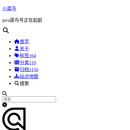
小菜鸟
java菜鸟号正在起航
首页
关于
标签
164
分类
110
归档
1156
站点地图
搜索