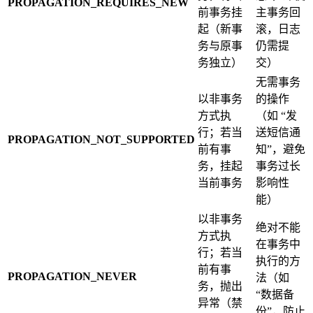
PROPAGATION_REQUIRES_NEW
前事务挂
主事务回
起（新事
滚，日志
务与原事
仍需提
务独立）
交）
无需事务
以非事务
的操作
方式执
（如 “发
行；若当
送短信通
PROPAGATION_NOT_SUPPORTED
前有事
知”，避免
务，挂起
事务过长
当前事务
影响性
能）
以非事务
绝对不能
方式执
在事务中
行；若当
执行的方
前有事
PROPAGATION_NEVER
法（如
务，抛出
“数据备
异常（禁
份”，防止