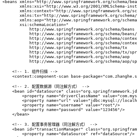
<
beans
xmlns
=
"http://www.springframework.org/schema/bea
xmlns:xsi
=
"http://www.w3.org/2001/XMLSchema-inst
xmlns:context
=
"http://www.springframework.org/sc
xmlns:tx
=
"http://www.springframework.org/schema/
xmlns:aop
=
"http://www.springframework.org/schema
xsi:schemaLocation
=
"
           http://www.springframework.org/schema/beans
           http://www.springframework.org/schema/beans/
           http://www.springframework.org/schema/contex
           http://www.springframework.org/schema/conte
           http://www.springframework.org/schema/tx
           http://www.springframework.org/schema/tx/spr
           http://www.springframework.org/schema/aop
           http://www.springframework.org/schema/aop/sp
<!-- 1. 组件扫描 -->
<
context:component-scan
base-package
=
"com.zhanghe.s
<!-- 2. 配置数据源（同注解方式） -->
<
bean
id
=
"dataSource"
class
=
"org.springframework.jd
<
property
name
=
"driverClassName"
value
=
"com.mys
<
property
name
=
"url"
value
=
"jdbc:mysql://localh
<
property
name
=
"username"
value
=
"root"
/>
<
property
name
=
"password"
value
=
"123456"
/>
</
bean
>
<!-- 3. 配置事务管理器（同注解方式） -->
<
bean
id
=
"transactionManager"
class
=
"org.springfram
<
property
name
=
"dataSource"
ref
=
"dataSource"
/>