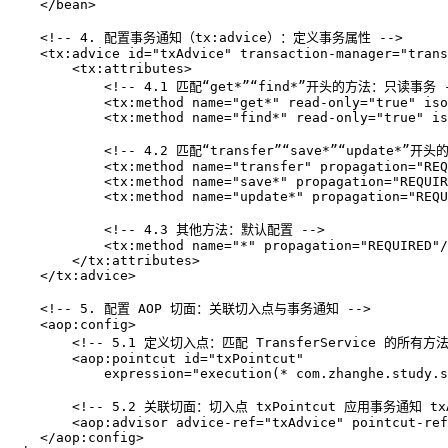
</
bean
>
<!-- 4. 配置事务通知（tx:advice）：定义事务属性 -->
<
tx:advice
id
=
"txAdvice"
transaction-manager
=
"trans
<
tx:attributes
>
<!-- 4.1 匹配“get*”“find*”开头的方法：只读事务 
<
tx:method
name
=
"get*"
read-only
=
"true"
iso
<
tx:method
name
=
"find*"
read-only
=
"true"
is
<!-- 4.2 匹配“transfer”“save*”“update*
<
tx:method
name
=
"transfer"
propagation
=
"REQ
<
tx:method
name
=
"save*"
propagation
=
"REQUIR
<
tx:method
name
=
"update*"
propagation
=
"REQU
<!-- 4.3 其他方法：默认配置 -->
<
tx:method
name
=
"*"
propagation
=
"REQUIRED"
/
</
tx:attributes
>
</
tx:advice
>
<!-- 5. 配置 AOP 切面：关联切入点与事务通知 -->
<
aop:config
>
<!-- 5.1 定义切入点：匹配 TransferService 的所有方法
<
aop:pointcut
id
=
"txPointcut"
expression
=
"execution(* com.zhanghe.study.s
<!-- 5.2 关联切面：切入点 txPointcut 应用事务通知 txA
<
aop:advisor
advice-ref
=
"txAdvice"
pointcut-ref
</
aop:config
>