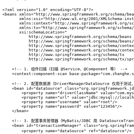
<?xml version=
"1.0"
 encoding=
"UTF-8"
?>
<
beans
xmlns
=
"http://www.springframework.org/schema/bea
xmlns:xsi
=
"http://www.w3.org/2001/XMLSchema-inst
xmlns:context
=
"http://www.springframework.org/sc
xmlns:tx
=
"http://www.springframework.org/schema/
xsi:schemaLocation
=
"
           http://www.springframework.org/schema/beans
           http://www.springframework.org/schema/beans/
           http://www.springframework.org/schema/contex
           http://www.springframework.org/schema/conte
           http://www.springframework.org/schema/tx
           http://www.springframework.org/schema/tx/spr
<!-- 1. 组件扫描（扫描 @Service、@Component 等） -->
<
context:component-scan
base-package
=
"com.zhanghe.s
<!-- 2. 配置数据源（DriverManagerDataSource 仅用于测试，
<
bean
id
=
"dataSource"
class
=
"org.springframework.jd
<
property
name
=
"driverClassName"
value
=
"com.mys
<
property
name
=
"url"
value
=
"jdbc:mysql://localh
<
property
name
=
"username"
value
=
"root"
/>
<
property
name
=
"password"
value
=
"123456"
/>
</
bean
>
<!-- 3. 配置事务管理器（MyBatis/JDBC 用 DataSourceTrans
<
bean
id
=
"transactionManager"
class
=
"org.springfram
<
property
name
=
"dataSource"
ref
=
"dataSource"
/>