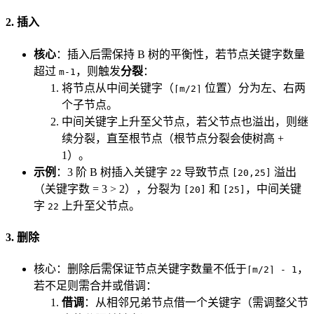
2. 插入
核心
：插入后需保持 B 树的平衡性，若节点关键字数量
超过
，则触发
分裂
：
m-1
将节点从中间关键字（
位置）分为左、右两
⌈m/2⌉
个子节点。
中间关键字上升至父节点，若父节点也溢出，则继
续分裂，直至根节点（根节点分裂会使树高 +
1）。
示例
：3 阶 B 树插入关键字
导致节点
溢出
22
[20,25]
（关键字数 = 3 > 2），分裂为
和
，中间关键
[20]
[25]
字
上升至父节点。
22
3. 删除
核心：删除后需保证节点关键字数量不低于
，
⌈m/2⌉ - 1
若不足则需合并或借调：
借调
：从相邻兄弟节点借一个关键字（需调整父节