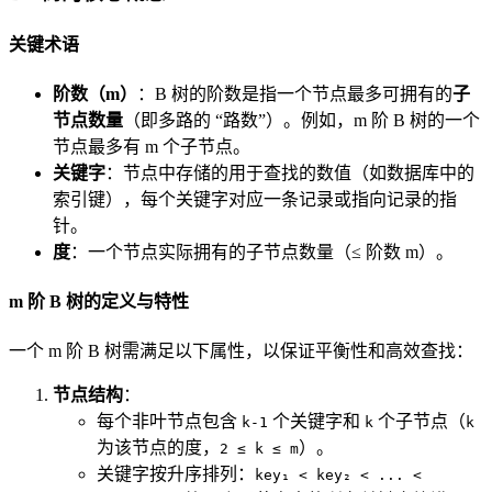
关键术语
阶数（m）
：B 树的阶数是指一个节点最多可拥有的
子
节点数量
（即多路的 “路数”）。例如，m 阶 B 树的一个
节点最多有 m 个子节点。
关键字
：节点中存储的用于查找的数值（如数据库中的
索引键），每个关键字对应一条记录或指向记录的指
针。
度
：一个节点实际拥有的子节点数量（≤ 阶数 m）。
m 阶 B 树的定义与特性
一个 m 阶 B 树需满足以下属性，以保证平衡性和高效查找：
节点结构
：
每个非叶节点包含
个关键字和
个子节点（
k-1
k
k
为该节点的度，
）。
2 ≤ k ≤ m
关键字按升序排列：
key₁ < key₂ < ... <