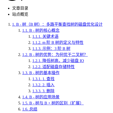
文章目录
站点概览
1.
B - 树（B 树）：多路平衡查找树的磁盘优化设计
1.1.
B - 树的核心概念
1.1.1.
关键术语
1.1.2.
m 阶 B 树的定义与特性
1.1.3.
示例：3 阶 B 树
1.2.
B - 树的优势：为何优于二叉树？
1.2.1.
降低树高，减少磁盘 IO
1.2.2.
适配磁盘存储特性
1.3.
B - 树的基本操作
1.3.1.
1. 查找
1.3.2.
2. 插入
1.3.3.
3. 删除
1.4.
B - 树的应用场景
1.5.
B - 树与 B + 树的区别（扩展）
1.6.
总结