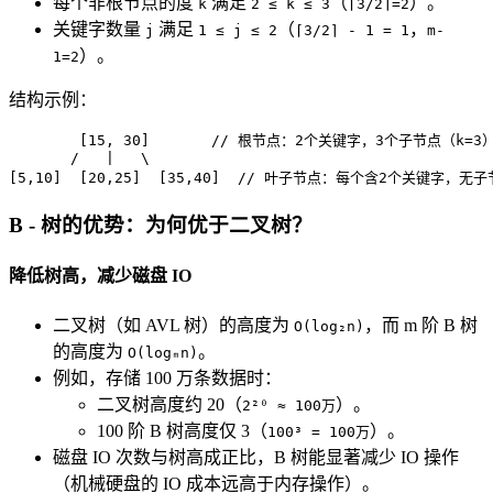
每个非根节点的度
满足
（
）。
k
2 ≤ k ≤ 3
⌈3/2⌉=2
关键字数量
满足
（
，
j
1 ≤ j ≤ 2
⌈3/2⌉ - 1 = 1
m-
）。
1=2
结构示例：
        [15, 30]       // 根节点：2个关键字，3个子节点（k=3）
       /   |   \

[5,10]  [20,25]  [35,40]  // 叶子节点：每个含2个关键字，无
B - 树的优势：为何优于二叉树？
降低树高，减少磁盘 IO
二叉树（如 AVL 树）的高度为
，而 m 阶 B 树
O(log₂n)
的高度为
。
O(logₘn)
例如，存储 100 万条数据时：
二叉树高度约 20（
）。
2²⁰ ≈ 100万
100 阶 B 树高度仅 3（
）。
100³ = 100万
磁盘 IO 次数与树高成正比，B 树能显著减少 IO 操作
（机械硬盘的 IO 成本远高于内存操作）。