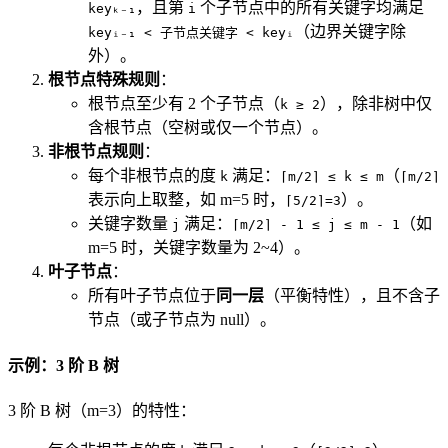
，且第
个子节点中的所有关键字均满足
keyₖ₋₁
i
（边界关键字除
keyᵢ₋₁ < 子节点关键字 < keyᵢ
外）。
根节点特殊规则
：
根节点至少有 2 个子节点（
），除非树中仅
k ≥ 2
含根节点（空树或仅一个节点）。
非根节点规则
：
每个非根节点的度
满足：
（
k
⌈m/2⌉ ≤ k ≤ m
⌈m/2⌉
表示向上取整，如 m=5 时，
）。
⌈5/2⌉=3
关键字数量
满足：
（如
j
⌈m/2⌉ - 1 ≤ j ≤ m - 1
m=5 时，关键字数量为 2~4）。
叶子节点
：
所有叶子节点位于
同一层
（平衡特性），且不含子
节点（或子节点为 null）。
示例：3 阶 B 树
3 阶 B 树（m=3）的特性：