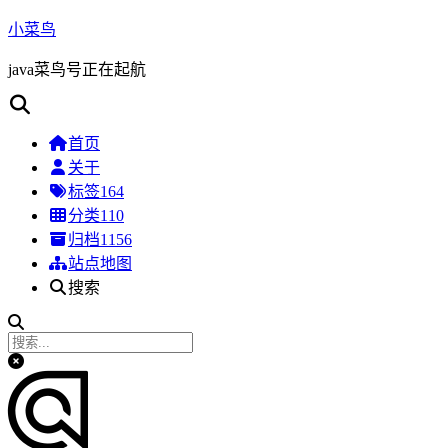
小菜鸟
java菜鸟号正在起航
首页
关于
标签
164
分类
110
归档
1156
站点地图
搜索