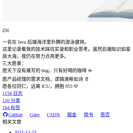
ZH
一名在 Java 后端海洋里扑腾的游泳健将。
这里记录着我的技术踩坑实录和职业思考。虽然后端知识如星
辰大海，我仍在努力点亮更多。
三大愿景：
愿天下没有难写的 bug，只有好喝的咖啡 ☕️
愿产品经理的需求文档，逻辑清晰如诗 📄
愿各位同仁，远离 ICU，拥抱 955 🫶
1156
日志
110
分类
164
标签
GitHub
Gitee
CSDN
掘金
简书
思否
相关文章
2021-12-23