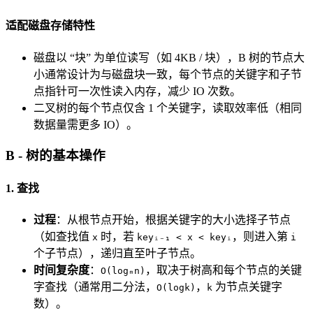
适配磁盘存储特性
磁盘以 “块” 为单位读写（如 4KB / 块），B 树的节点大
小通常设计为与磁盘块一致，每个节点的关键字和子节
点指针可一次性读入内存，减少 IO 次数。
二叉树的每个节点仅含 1 个关键字，读取效率低（相同
数据量需更多 IO）。
B - 树的基本操作
1. 查找
过程
：从根节点开始，根据关键字的大小选择子节点
（如查找值
时，若
，则进入第
x
keyᵢ₋₁ < x < keyᵢ
i
个子节点），递归直至叶子节点。
时间复杂度
：
，取决于树高和每个节点的关键
O(logₘn)
字查找（通常用二分法，
，
为节点关键字
O(logk)
k
数）。