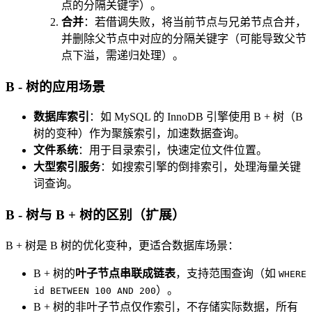
点的分隔关键字）。
合并
：若借调失败，将当前节点与兄弟节点合并，
并删除父节点中对应的分隔关键字（可能导致父节
点下溢，需递归处理）。
B - 树的应用场景
数据库索引
：如 MySQL 的 InnoDB 引擎使用 B + 树（B
树的变种）作为聚簇索引，加速数据查询。
文件系统
：用于目录索引，快速定位文件位置。
大型索引服务
：如搜索引擎的倒排索引，处理海量关键
词查询。
B - 树与 B + 树的区别（扩展）
B + 树是 B 树的优化变种，更适合数据库场景：
B + 树的
叶子节点串联成链表
，支持范围查询（如
WHERE
）。
id BETWEEN 100 AND 200
B + 树的非叶子节点仅作索引，不存储实际数据，所有