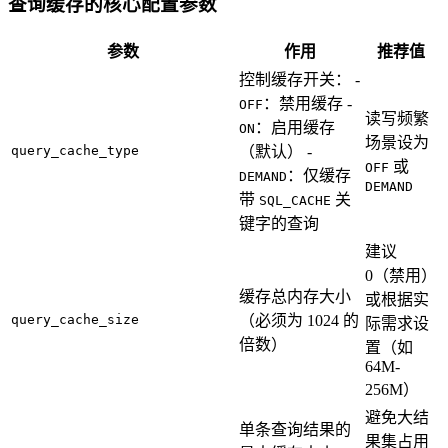
查询缓存的核心配置参数
参数
作用
推荐值
控制缓存开关： -
：禁用缓存 -
OFF
读写频繁
：启用缓存
ON
场景设为
query_cache_type
（默认） -
或
OFF
：仅缓存
DEMAND
DEMAND
带
关
SQL_CACHE
键字的查询
建议
0（禁用）
缓存总内存大小
或根据实
query_cache_size
（必须为 1024 的
际需求设
倍数）
置（如
64M-
256M）
避免大结
单条查询结果的
果集占用