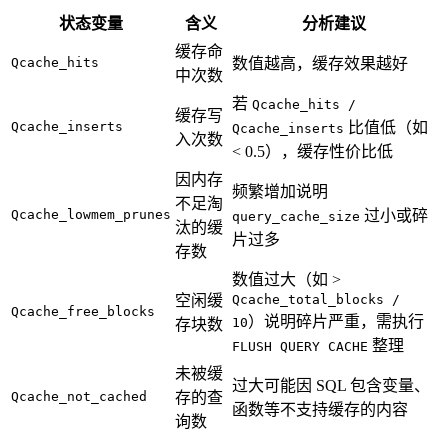
状态变量
含义
分析建议
缓存命
Qcache_hits
数值越高，缓存效果越好
中次数
若
Qcache_hits /
缓存写
Qcache_inserts
比值低（如
Qcache_inserts
入次数
< 0.5），缓存性价比低
因内存
频繁增加说明
不足淘
Qcache_lowmem_prunes
过小或碎
query_cache_size
汰的缓
片过多
存数
数值过大（如 >
空闲缓
Qcache_total_blocks /
Qcache_free_blocks
）说明碎片严重，需执行
10
存块数
整理
FLUSH QUERY CACHE
未被缓
过大可能因 SQL 包含变量、
Qcache_not_cached
存的查
函数等不支持缓存的内容
询数