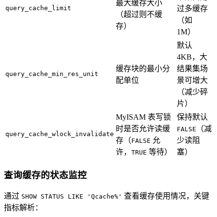
最大缓存大小
query_cache_limit
过多缓存
（超过则不缓
（如
存）
1M）
默认
4KB，大
缓存块的最小分
结果集场
query_cache_min_res_unit
配单位
景可增大
（减少碎
片）
MyISAM 表写锁
保持默认
时是否允许读缓
（减
FALSE
query_cache_wlock_invalidate
存（
允
少读阻
FALSE
许，
等待）
塞）
TRUE
查询缓存的状态监控
通过
查看缓存使用情况，关键
SHOW STATUS LIKE 'Qcache%'
指标解析：