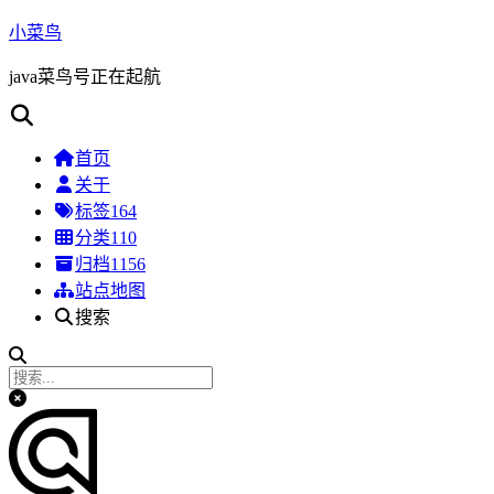
小菜鸟
java菜鸟号正在起航
首页
关于
标签
164
分类
110
归档
1156
站点地图
搜索