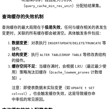
（
）分配给结果集。
query_cache_min_res_unit
查询缓存的失效机制
查询缓存的最大局限在于
极易失效
，任何与缓存相关的表发生
变更时，关联的所有缓存都会被清空。具体触发条件包括：
数据变更
：对表执行
/
/
/
等
INSERT
UPDATE
DELETE
TRUNCATE
操作。
结构变更
：执行
/
等修改表结构
ALTER TABLE
DROP TABLE
的操作。
缓存空间不足
：当缓存满时，会根据 LRU（最近最少使
用）策略淘汰旧缓存（
计数增
Qcache_lowmem_prunes
加）。
注意：即使表数据未实际变更（如
UPDATE t SET
），也会触发缓存失效，这是导致缓存命
col=col
中率低的常见原因。