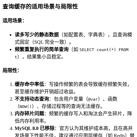
查询缓存的适用场景与局限性
适用场景：
读多写少的静态数据
（如配置表、字典表），且查询模
式固定（SQL 完全一致）。
频繁重复执行的简单查询
（如
SELECT count(*) FROM
），结果集小且稳定。
t
局限性：
缓存命中率低
：写操作频繁的表会导致缓存频繁失效，
甚至缓存维护开销超过收益。
不支持动态查询
：包含用户变量（
）、函数
@var
（
）、存储过程等的查询无法缓存。
NOW()
内存碎片问题
：频繁的缓存写入和淘汰会产生碎片，降
低内存利用率。
MySQL 8.0 已移除
：官方认为其维护成本高，且在高并
发场景下性能不佳，建议通过应用层缓存（如 Redis）替