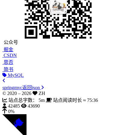
公众号
掘金
CSDN
思否
简书
MySQL
springmvc返回json
© 2020 –
2026
ZH
站点总字数：
5m
站点阅读时长 ≈
75:36
42485
43690
0%