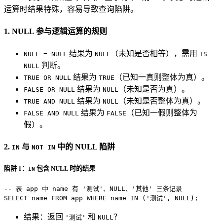
运算时结果特殊，容易导致查询陷阱。
1. NULL 参与逻辑运算的规则
结果为
（未知是否相等），需用
NULL = NULL
NULL
IS
判断。
NULL
结果为
（已知一真则整体为真）。
TRUE OR NULL
TRUE
结果为
（未知是否为真）。
FALSE OR NULL
NULL
结果为
（未知是否整体为真）。
TRUE AND NULL
NULL
结果为
（已知一假则整体为
FALSE AND NULL
FALSE
假）。
2.
与
中的 NULL 陷阱
IN
NOT IN
陷阱 1：
包含 NULL 时的结果
IN
-- 表 app 中 name 有 '测试'、NULL、'其他' 三条记录
SELECT
 name 
FROM
 app 
WHERE
 name 
IN
 (
'测试'
, 
NULL
);
结果：返回
和
？
'测试'
NULL