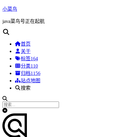
小菜鸟
java菜鸟号正在起航
首页
关于
标签
164
分类
110
归档
1156
站点地图
搜索