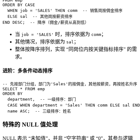
FROM
ORDER
BY
CASE
WHEN
 job 
=
'SALES'
THEN
 comm  
-- 销售岗按佣金排序
ELSE
 sal  
-- 其他岗按薪资排序
END
DESC
;  
-- 降序（佣金/薪资从高到低）
当
时，排序依据为
；
job = 'SALES'
comm
其他情况，排序依据为
；
sal
整体按降序排列，实现 “同岗位内按关键指标排序” 的需
求。
进阶：多条件动态排序
-- 先按部门分组，部门为'Sales'的按佣金，其他按薪资，再按姓名升序
SELECT
*
FROM
ORDER
BY
  department,  
-- 一级排序：部门
CASE
WHEN
 department 
=
'Sales'
THEN
 comm 
ELSE
 sal 
END
  name 
ASC
;  
-- 三级排序：姓名
特殊的 NULL 值处理
NULL 表示 “未知值”，并非 “空字符串” 或 “0”，其参与逻辑