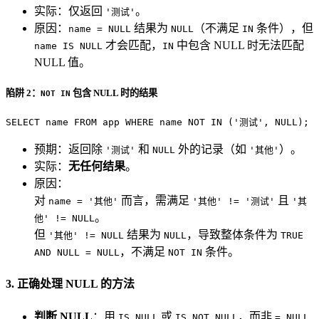
实际：仅返回
。
'测试'
原因：
结果为
（不满足
条件），但
name = NULL
NULL
IN
才会匹配，
中包含 NULL 时无法匹配
name IS NULL
IN
NULL 值。
陷阱 2：
包含 NULL 时的结果
NOT IN
SELECT
 name 
FROM
 app 
WHERE
 name 
NOT
IN
 (
'测试'
, 
NULL
);
预期：返回除
和
外的记录（如
）。
'测试'
NULL
'其他'
实际：
无任何结果
。
原因：
对
而言，需满足
且
name = '其他'
'其他' != '测试'
'其
。
他' != NULL
但
结果为
，导致整体条件为
'其他' != NULL
NULL
TRUE
，不满足
条件。
AND NULL = NULL
NOT IN
3. 正确处理 NULL 的方法
判断 NULL
：用
或
，而非
IS NULL
IS NOT NULL
= NULL