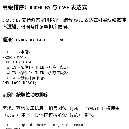
高级排序：
与
表达式
ORDER BY
CASE
支持静态字段排序，结合
表达式可实现
动态排
ORDER BY
CASE
序逻辑
，根据条件调整排序依据。
语法：
ORDER BY CASE ... END
SELECT
<
字段
>
FROM
<
表名
>
ORDER
BY
CASE
WHEN
<
条件
1
>
THEN
<
排序字段
1
>
WHEN
<
条件
2
>
THEN
<
排序字段
2
>
ELSE
<
默认排序字段
>
END
 [
ASC
|
DESC
];
示例：按职位动态排序
需求：查询员工信息，销售岗位（
）按佣金
job = 'SALES'
（
）排序，其他岗位按薪资（
）排序。
comm
sal
SELECT