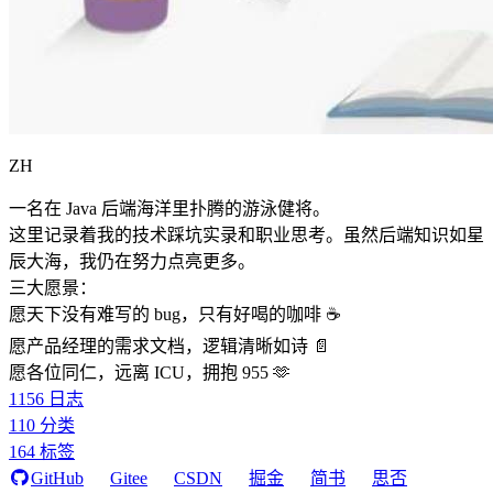
ZH
一名在 Java 后端海洋里扑腾的游泳健将。
这里记录着我的技术踩坑实录和职业思考。虽然后端知识如星
辰大海，我仍在努力点亮更多。
三大愿景：
愿天下没有难写的 bug，只有好喝的咖啡 ☕️
愿产品经理的需求文档，逻辑清晰如诗 📄
愿各位同仁，远离 ICU，拥抱 955 🫶
1156
日志
110
分类
164
标签
GitHub
Gitee
CSDN
掘金
简书
思否