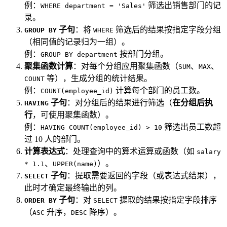
例：
筛选出销售部门的记
WHERE department = 'Sales'
录。
子句
：将
筛选后的结果按指定字段分组
GROUP BY
WHERE
（相同值的记录归为一组）。
例：
按部门分组。
GROUP BY department
聚集函数计算
：对每个分组应用聚集函数（
、
、
SUM
MAX
等），生成分组的统计结果。
COUNT
例：
计算每个部门的员工数。
COUNT(employee_id)
子句
：对分组后的结果进行筛选（
在分组后执
HAVING
行
，可使用聚集函数）。
例：
筛选出员工数超
HAVING COUNT(employee_id) > 10
过 10 人的部门。
计算表达式
：处理查询中的算术运算或函数（如
salary
、
）。
* 1.1
UPPER(name)
子句
：提取需要返回的字段（或表达式结果），
SELECT
此时才确定最终输出的列。
子句
：对
提取的结果按指定字段排序
ORDER BY
SELECT
（
升序，
降序）。
ASC
DESC