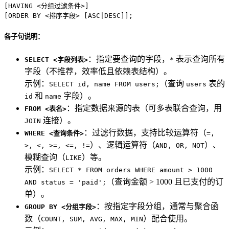
[
HAVING
<
分组过滤条件
>
]

[
ORDER
BY
<
排序字段
>
 [
ASC
|
DESC
]];
各子句说明：
：指定要查询的字段，
表示查询所有
SELECT <字段列表>
*
字段（不推荐，效率低且依赖表结构）。
示例：
（查询
表的
SELECT id, name FROM users;
users
和
字段）。
id
name
：指定数据来源的表（可多表联合查询，用
FROM <表名>
连接）。
JOIN
：过滤行数据，支持比较运算符（
WHERE <查询条件>
=,
）、逻辑运算符（
）、
>, <, >=, <=, !=
AND, OR, NOT
模糊查询（
）等。
LIKE
示例：
SELECT * FROM orders WHERE amount > 1000
（查询金额 > 1000 且已支付的订
AND status = 'paid';
单）。
：按指定字段分组，通常与聚合函
GROUP BY <分组字段>
数（
）配合使用。
COUNT, SUM, AVG, MAX, MIN