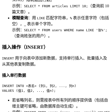
示例：
（查询前 10
SELECT * FROM articles LIMIT 10;
篇文章）。
模糊查询
：用
匹配字符串，
表示任意字符（包括
LIKE
%
空），
表示单个字符。
_
示例：
SELECT * FROM users WHERE name LIKE '张%';
（查询姓张的用户）。
插入操作（INSERT）
用于向表中添加新数据，支持单行插入、批量插入及
INSERT
从其他表复制数据。
插入单行数据
INSERT INTO
<
表名
>
 (列
1
, 列
2
VALUES
 (值
1
, 值
2
, ..., 值n);
若省略列名，则需按表中所有列的顺序提供值（包括自
增主键可省略，由数据库自动生成）。