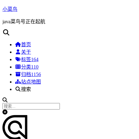
小菜鸟
java菜鸟号正在起航
首页
关于
标签
164
分类
110
归档
1156
站点地图
搜索