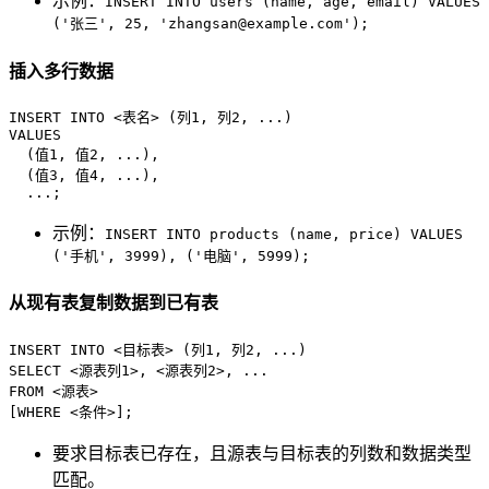
示例：
INSERT INTO users (name, age, email) VALUES
('张三', 25, 'zhangsan@example.com');
插入多行数据
INSERT INTO
<
表名
>
 (列
1
, 列
2
VALUES
  (值
1
, 值
2
, ...),

  (值
3
, 值
4
, ...),

  ...;
示例：
INSERT INTO products (name, price) VALUES
('手机', 3999), ('电脑', 5999);
从现有表复制数据到已有表
INSERT INTO
<
目标表
>
 (列
1
, 列
2
SELECT
<
源表列
1
>
, 
<
源表列
2
>
FROM
<
源表
>
[
WHERE
<
条件
>
];
要求目标表已存在，且源表与目标表的列数和数据类型
匹配。