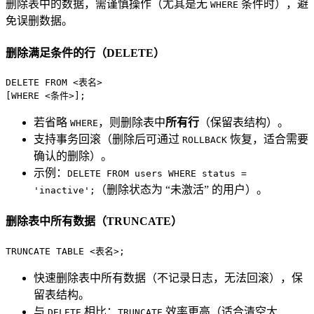
删除表中的数据，需谨慎操作（尤其是无
条件时），避
WHERE
免误删数据。
删除满足条件的行（DELETE）
DELETE
FROM
<
表名
>
[
WHERE
<
条件
>
];
若省略
，则删除表中
所有行
（保留表结构）。
WHERE
支持事务回滚（删除后可通过
恢复，适合需要
ROLLBACK
确认的删除）。
示例：
DELETE FROM users WHERE status =
（删除状态为 “未激活” 的用户）。
'inactive';
删除表中所有数据（TRUNCATE）
TRUNCATE
TABLE
<
表名
>
;
快速删除表中所有数据（不记录日志，无法回滚），保
留表结构。
与
相比：
效率更高（适合清空大
DELETE
TRUNCATE