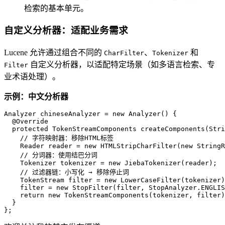
检索的基本单元。
自定义分析器：适配业务需求
Lucene 允许通过组合不同的
、
和
CharFilter
Tokenizer
自定义分析器，以适配特定场景（如多语言检索、专
Filter
业术语处理）。
示例：中文分析器
Analyzer
chineseAnalyzer
=
new
Analyzer
() {

@Override
protected
 TokenStreamComponents 
createComponents
(Stri
// 字符映射器：移除HTML标签
Reader
reader
=
new
HTMLStripCharFilter
(
new
StringR
// 分词器：使用结巴分词
Tokenizer
tokenizer
=
new
JiebaTokenizer
(reader);

// 过滤器链：小写化 → 移除停止词
TokenStream
filter
=
new
LowerCaseFilter
(tokenizer)
    filter = 
new
StopFilter
(filter, StopAnalyzer.ENGLIS
return
new
TokenStreamComponents
(tokenizer, filter)
  }

};