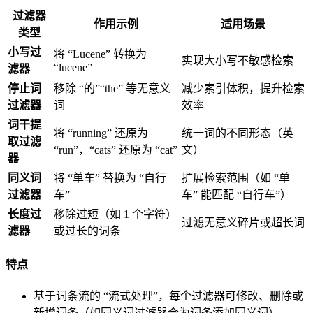
过滤器
作用示例
适用场景
类型
小写过
将 “Lucene” 转换为
实现大小写不敏感检索
“lucene”
滤器
停止词
移除 “的”“the” 等无意义
减少索引体积，提升检索
过滤器
词
效率
词干提
将 “running” 还原为
统一词的不同形态（英
取过滤
“run”，“cats” 还原为 “cat”
文）
器
同义词
将 “单车” 替换为 “自行
扩展检索范围（如 “单
过滤器
车”
车” 能匹配 “自行车”）
长度过
移除过短（如 1 个字符）
过滤无意义碎片或超长词
滤器
或过长的词条
特点
基于词条流的 “流式处理”，每个过滤器可修改、删除或
新增词条（如同义词过滤器会为词条添加同义词）。