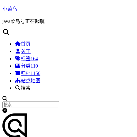
小菜鸟
java菜鸟号正在起航
首页
关于
标签
164
分类
110
归档
1156
站点地图
搜索