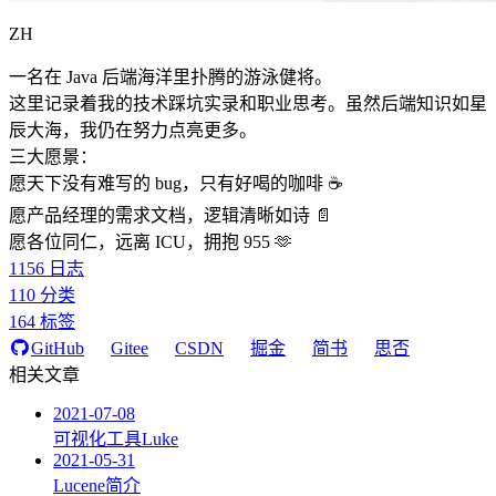
ZH
一名在 Java 后端海洋里扑腾的游泳健将。
这里记录着我的技术踩坑实录和职业思考。虽然后端知识如星
辰大海，我仍在努力点亮更多。
三大愿景：
愿天下没有难写的 bug，只有好喝的咖啡 ☕️
愿产品经理的需求文档，逻辑清晰如诗 📄
愿各位同仁，远离 ICU，拥抱 955 🫶
1156
日志
110
分类
164
标签
GitHub
Gitee
CSDN
掘金
简书
思否
相关文章
2021-07-08
可视化工具Luke
2021-05-31
Lucene简介