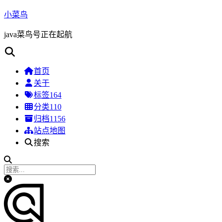
小菜鸟
java菜鸟号正在起航
首页
关于
标签
164
分类
110
归档
1156
站点地图
搜索