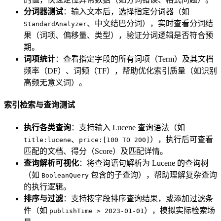
分词器测试
：输入文本后，选择指定分词器（如
、中文结巴分词），实时查看分词结
StandardAnalyzer
果（词项、偏移量、类型），验证分词逻辑是否符合预
期。
词项统计
：查看指定字段的所有词项（Term）及其文档
频率（DF）、词频（TF），帮助优化索引质量（如识别
高频无意义词）。
索引检索与查询测试
执行各类查询
：支持输入 Lucene 查询语法（如
、
），执行后可查看
title:lucene
price:[100 TO 200]
匹配的文档、得分（Score）及匹配详情。
查询解析可视化
：将查询语句解析为 Lucene 的查询树
（如
包含的子查询），帮助理解复杂查询
BooleanQuery
的执行逻辑。
排序与过滤
：支持按字段排序查询结果，或添加过滤条
件（如
），模拟实际检索场
publishTime > 2023-01-01