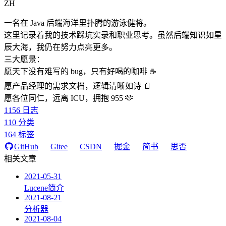
ZH
一名在 Java 后端海洋里扑腾的游泳健将。
这里记录着我的技术踩坑实录和职业思考。虽然后端知识如星
辰大海，我仍在努力点亮更多。
三大愿景：
愿天下没有难写的 bug，只有好喝的咖啡 ☕️
愿产品经理的需求文档，逻辑清晰如诗 📄
愿各位同仁，远离 ICU，拥抱 955 🫶
1156
日志
110
分类
164
标签
GitHub
Gitee
CSDN
掘金
简书
思否
相关文章
2021-05-31
Lucene简介
2021-08-21
分析器
2021-08-04