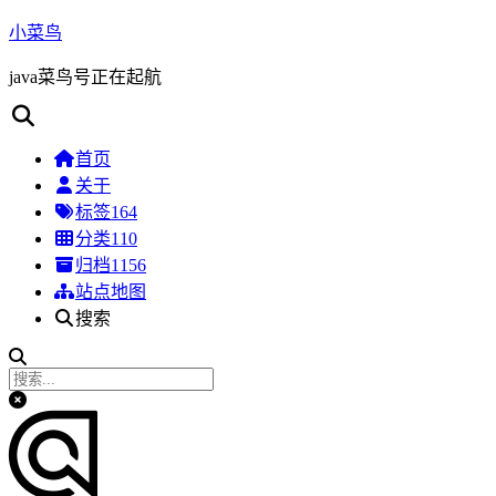
小菜鸟
java菜鸟号正在起航
首页
关于
标签
164
分类
110
归档
1156
站点地图
搜索