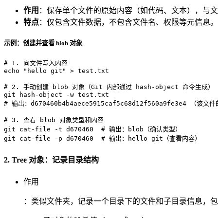
作用
：保存单个文件的原始内容（如代码、文本），与文件
特点
：仅包含文件数据，不包含文件名、权限等元信息。
示例：创建并查看 blob 对象
# 1. 向文件写入内容
echo
"hello git"
 > test.txt

# 2. 手动创建 blob 对象（Git 内部通过 hash-object 命令生成）
# 输出：d670460b4b4aece5915caf5c68d12f560a9fe3e4 （该文
# 3. 查看 blob 对象类型和内容
git cat-file -t d670460  
# 输出：blob（确认类型）
git cat-file -p d670460  
# 输出：hello git（查看内容）
2. Tree 对象：记录目录结构
作用
：类似文件夹，记录一个目录下的文件和子目录信息，包