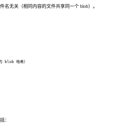
名无关（相同内容的文件共享同一个 blob）。
件的 blob 哈希）
括：