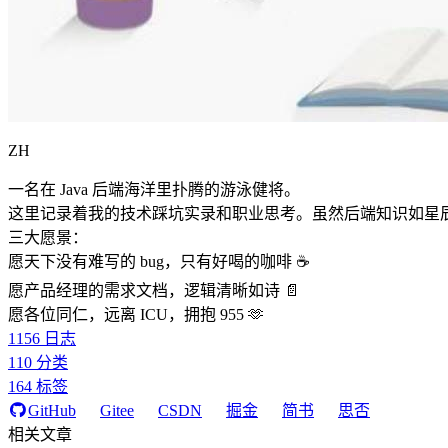
ZH
一名在 Java 后端海洋里扑腾的游泳健将。
这里记录着我的技术踩坑实录和职业思考。虽然后端知识如星
三大愿景：
愿天下没有难写的 bug，只有好喝的咖啡 ☕️
愿产品经理的需求文档，逻辑清晰如诗 📄
愿各位同仁，远离 ICU，拥抱 955 🫶
1156
日志
110
分类
164
标签
GitHub
Gitee
CSDN
掘金
简书
思否
相关文章