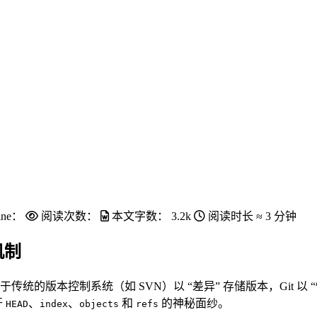
ine：
阅读次数：
本文字数：
3.2k
阅读时长 ≈
3 分钟
机制
统的版本控制系统（如 SVN）以 “差异” 存储版本，Git 以
开
、
、
和
的神秘面纱。
HEAD
index
objects
refs