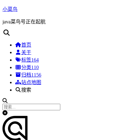
小菜鸟
java菜鸟号正在起航
首页
关于
标签
164
分类
110
归档
1156
站点地图
搜索