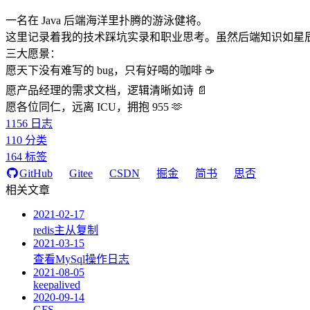
一名在 Java 后端海洋里扑腾的游泳健将。
这里记录着我的技术踩坑实录和职业思考。虽然后端知识如星
三大愿景：
愿天下没有难写的 bug，只有好喝的咖啡 ☕️
愿产品经理的需求文档，逻辑清晰如诗 📄
愿各位同仁，远离 ICU，拥抱 955 🫶
1156
日志
110
分类
164
标签
GitHub
Gitee
CSDN
掘金
简书
思否
相关文章
2021-02-17
redis主从复制
2021-03-15
查看MySql操作日志
2021-08-05
keepalived
2020-09-14
GFS