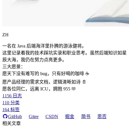
ZH
一名在 Java 后端海洋里扑腾的游泳健将。
这里记录着我的技术踩坑实录和职业思考。虽然后端知识如星
辰大海，我仍在努力点亮更多。
三大愿景：
愿天下没有难写的 bug，只有好喝的咖啡 ☕️
愿产品经理的需求文档，逻辑清晰如诗 📄
愿各位同仁，远离 ICU，拥抱 955 🫶
1156
日志
110
分类
164
标签
GitHub
Gitee
CSDN
掘金
简书
思否
相关文章