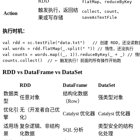
RDD
、
flatMap
reduceByKey
触发执行，返回结
、
、
collect
count
Action
果或写存储
saveAsTextFile
执行时机：
val
 rdd = sc.textFile(
"data.txt"
)   
// 创建 RDD，还没读数
val
 words = rdd.flatMap(_.split(
" "
)) 
// 惰性，还没执行
val
 counts = words.map((_, 
1
)).reduceByKey(_ + _) 
// 
counts.collect()  
// ← 触发执行！前面的所有操作开始跑
RDD vs DataFrame vs DataSet
RDD
DataFrame
DataSet
数据类
结构化数据
任意对象
强类型对象
型
（Row）
优化引
无（开发者自己优
Catalyst 优化器
Catalyst 优化器
擎
化）
适用场
复杂逻辑、非结构
类型安全的结构
SQL 分析
景
化数据
化处理