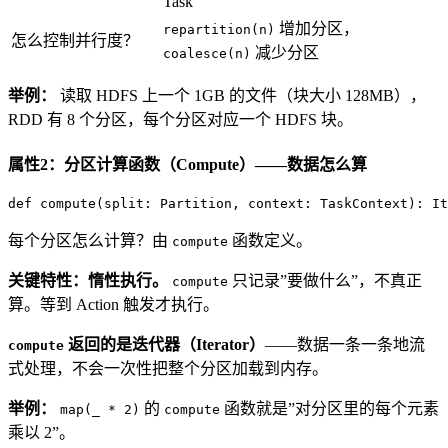
Task
增加分区，
repartition(n)
怎么控制并行度？
减少分区
coalesce(n)
举例：
读取 HDFS 上一个 1GB 的文件（块大小 128MB），
RDD 有 8 个分区，每个分区对应一个 HDFS 块。
属性2：分区计算函数（Compute）——数据怎么算
def
compute
(split: 
Partition
, context: 
TaskContext
): 
It
每个分区怎么计算？由
函数定义。
compute
关键特性：惰性执行。
只记录”要做什么”，不真正
compute
算。等到 Action 触发才执行。
返回的是迭代器（Iterator）
——数据一条一条地流
compute
式处理，不会一次性把整个分区加载到内存。
举例：
的
函数就是”对分区里的每个元素
map(_ * 2)
compute
乘以 2”。