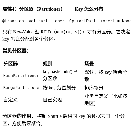
属性4：分区器（Partitioner）——Key 怎么分布
@transient
val
 partitioner: 
Option
[
Partitioner
] = 
None
只有 Key-Value 型 RDD（
）才有分区器。它决定
RDD[(K, V)]
key 怎么分配到各个分区。
常见分区器：
分区器
规则
场景
key.hashCode() %
默认，按 key 哈希分
HashPartitioner
分区数
散
RangePartitioner
按 key 范围划分
排序场景
业务自定义（比如按
自定义
自己实现
地区）
分区器的作用：
控制 Shuffle 后相同 key 的数据去同一个分
区，方便后续聚合。