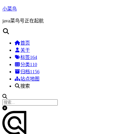
小菜鸟
java菜鸟号正在起航
首页
关于
标签
164
分类
110
归档
1156
站点地图
搜索