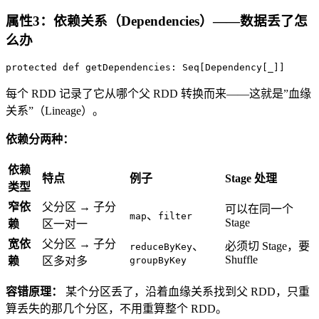
属性3：依赖关系（Dependencies）——数据丢了怎
么办
protected
def
getDependencies
: 
Seq
[
Dependency
[_]]
每个 RDD 记录了它从哪个父 RDD 转换而来——这就是”血缘
关系”（Lineage）。
依赖分两种：
依赖
特点
例子
Stage 处理
类型
窄依
父分区 → 子分
可以在同一个
、
map
filter
Stage
赖
区一对一
宽依
父分区 → 子分
、
必须切 Stage，要
reduceByKey
Shuffle
赖
区多对多
groupByKey
容错原理：
某个分区丢了，沿着血缘关系找到父 RDD，只重
算丢失的那几个分区，不用重算整个 RDD。