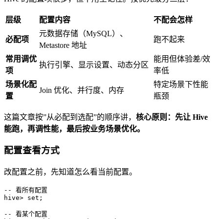
层级
配置内容
不配会怎样
元数据存储（MySQL）、
必配项
跑不起来
Metastore 地址
常用调优
能用但体验差/效
执行引擎、显示设置、动态分区
项
率低
场景化配
特定场景下性能
Join 优化、并行度、内存
置
瓶颈
这篇文章按”从必配到选配”的顺序讲，
核心原则：先让 Hive
能跑，再调性能，最后按业务场景优化。
配置查看方式
改配置之前，先知道怎么看当前配置。
-- 看所有配置
hive
>
set
;

-- 看某个配置