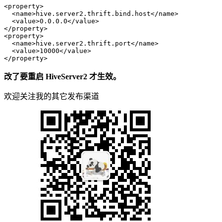
<
property
>
<
name
>
hive.server2.thrift.bind.host
</
name
>
<
value
>
0.0.0.0
</
value
>
</
property
>
<
property
>
<
name
>
hive.server2.thrift.port
</
name
>
<
value
>
10000
</
value
>
</
property
>
改了要重启 HiveServer2 才生效。
欢迎关注我的其它发布渠道