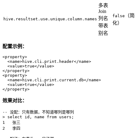
多表
Join
（简
false
列名
hive.resultset.use.unique.column.names
化）
带表
别名
配置示例：
<
property
>
<
name
>
hive.cli.print.header
</
name
>
<
value
>
true
</
value
>
</
property
>
<
property
>
<
name
>
hive.cli.print.current.db
</
name
>
<
value
>
true
</
value
>
</
property
>
效果对比：
-- 没配：只有数据，不知道哪列是哪列
>
select
 id, name 
from
1
2
   李四
