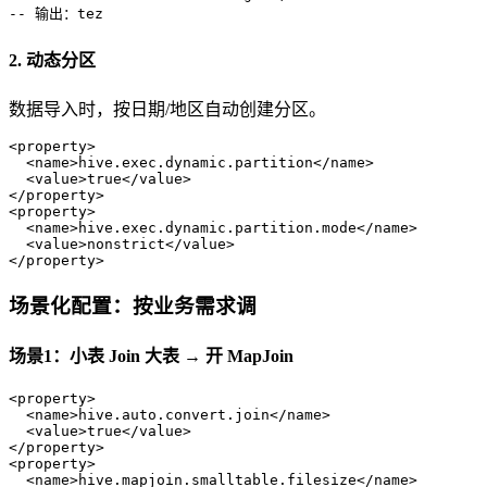
-- 输出：tez
2. 动态分区
数据导入时，按日期/地区自动创建分区。
<
property
>
<
name
>
hive.exec.dynamic.partition
</
name
>
<
value
>
true
</
value
>
</
property
>
<
property
>
<
name
>
hive.exec.dynamic.partition.mode
</
name
>
<
value
>
nonstrict
</
value
>
</
property
>
场景化配置：按业务需求调
场景1：小表 Join 大表 → 开 MapJoin
<
property
>
<
name
>
hive.auto.convert.join
</
name
>
<
value
>
true
</
value
>
</
property
>
<
property
>
<
name
>
hive.mapjoin.smalltable.filesize
</
name
>