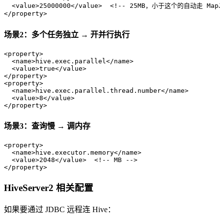
<
value
>
25000000
</
value
>
<!-- 25MB，小于这个的自动走 MapJ
</
property
>
场景2：多个任务独立 → 开并行执行
<
property
>
<
name
>
hive.exec.parallel
</
name
>
<
value
>
true
</
value
>
</
property
>
<
property
>
<
name
>
hive.exec.parallel.thread.number
</
name
>
<
value
>
8
</
value
>
</
property
>
场景3：查询慢 → 调内存
<
property
>
<
name
>
hive.executor.memory
</
name
>
<
value
>
2048
</
value
>
<!-- MB -->
</
property
>
HiveServer2 相关配置
如果要通过 JDBC 远程连 Hive：