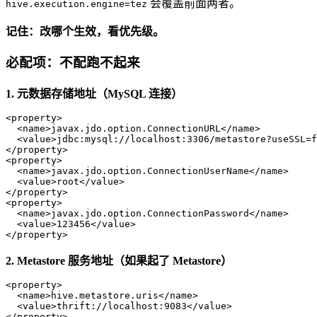
会覆盖前面两者。
hive.execution.engine=tez
记住：改哪个生效，看优先级。
必配项：不配跑不起来
1. 元数据存储地址（MySQL 连接）
<
property
>
<
name
>
javax.jdo.option.ConnectionURL
</
name
>
<
value
>
jdbc:mysql://localhost:3306/metastore?useSSL=f
</
property
>
<
property
>
<
name
>
javax.jdo.option.ConnectionUserName
</
name
>
<
value
>
root
</
value
>
</
property
>
<
property
>
<
name
>
javax.jdo.option.ConnectionPassword
</
name
>
<
value
>
123456
</
value
>
</
property
>
2. Metastore 服务地址（如果起了 Metastore）
<
property
>
<
name
>
hive.metastore.uris
</
name
>
<
value
>
thrift://localhost:9083
</
value
>
</
property
>