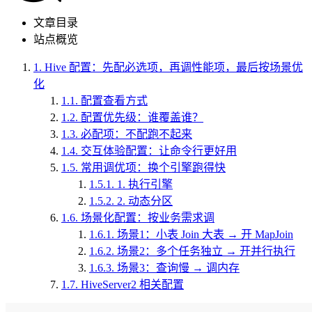
文章目录
站点概览
1.
Hive 配置：先配必选项，再调性能项，最后按场景优
化
1.1.
配置查看方式
1.2.
配置优先级：谁覆盖谁？
1.3.
必配项：不配跑不起来
1.4.
交互体验配置：让命令行更好用
1.5.
常用调优项：换个引擎跑得快
1.5.1.
1. 执行引擎
1.5.2.
2. 动态分区
1.6.
场景化配置：按业务需求调
1.6.1.
场景1：小表 Join 大表 → 开 MapJoin
1.6.2.
场景2：多个任务独立 → 开并行执行
1.6.3.
场景3：查询慢 → 调内存
1.7.
HiveServer2 相关配置