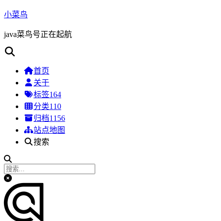
小菜鸟
java菜鸟号正在起航
首页
关于
标签
164
分类
110
归档
1156
站点地图
搜索