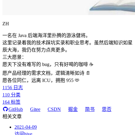
ZH
一名在 Java 后端海洋里扑腾的游泳健将。
这里记录着我的技术踩坑实录和职业思考。虽然后端知识如星
辰大海，我仍在努力点亮更多。
三大愿景：
愿天下没有难写的 bug，只有好喝的咖啡 ☕️
愿产品经理的需求文档，逻辑清晰如诗 📄
愿各位同仁，远离 ICU，拥抱 955 🫶
1156
日志
110
分类
164
标签
GitHub
Gitee
CSDN
掘金
简书
思否
相关文章
2021-04-09
访问hive