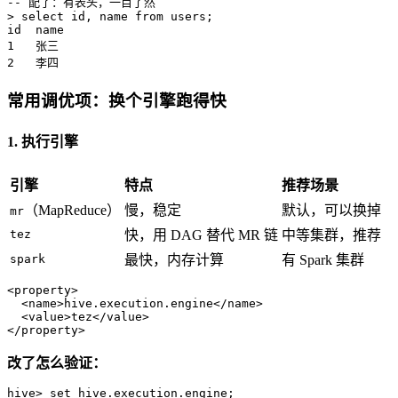
-- 配了：有表头，一目了然
>
select
 id, name 
from
 users;

1
2
   李四
常用调优项：换个引擎跑得快
1. 执行引擎
引擎
特点
推荐场景
（MapReduce）
慢，稳定
默认，可以换掉
mr
tez
快，用 DAG 替代 MR 链
中等集群，推荐
spark
最快，内存计算
有 Spark 集群
<
property
>
<
name
>
hive.execution.engine
</
name
>
<
value
>
tez
</
value
>
</
property
>
改了怎么验证：
hive
>
set