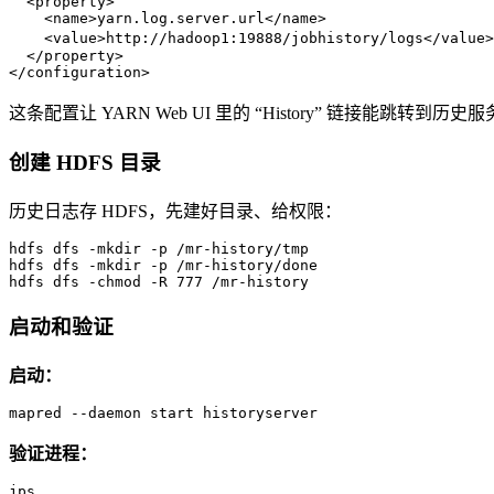
<
property
>
<
name
>
yarn.log.server.url
</
name
>
<
value
>
http://hadoop1:19888/jobhistory/logs
</
value
>
</
property
>
</
configuration
>
这条配置让 YARN Web UI 里的 “History” 链接能跳转到历史
创建 HDFS 目录
历史日志存 HDFS，先建好目录、给权限：
hdfs dfs -mkdir -p /mr-history/tmp

hdfs dfs -mkdir -p /mr-history/done

hdfs dfs -chmod -R 777 /mr-history
启动和验证
启动：
mapred --daemon start historyserver
验证进程：