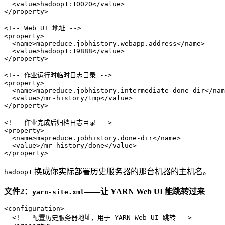
<
value
>
hadoop1:10020
</
value
>
</
property
>
<!-- Web UI 地址 -->
<
property
>
<
name
>
mapreduce.jobhistory.webapp.address
</
name
>
<
value
>
hadoop1:19888
</
value
>
</
property
>
<!-- 作业运行时临时日志目录 -->
<
property
>
<
name
>
mapreduce.jobhistory.intermediate-done-dir
</
nam
<
value
>
/mr-history/tmp
</
value
>
</
property
>
<!-- 作业完成后归档日志目录 -->
<
property
>
<
name
>
mapreduce.jobhistory.done-dir
</
name
>
<
value
>
/mr-history/done
</
value
>
</
property
>
换成你实际部署历史服务器的那台机器的主机名。
hadoop1
文件2：
——让 YARN Web UI 能跳转过来
yarn-site.xml
<
configuration
>
<!-- 配置历史服务器地址，用于 YARN Web UI 跳转 -->