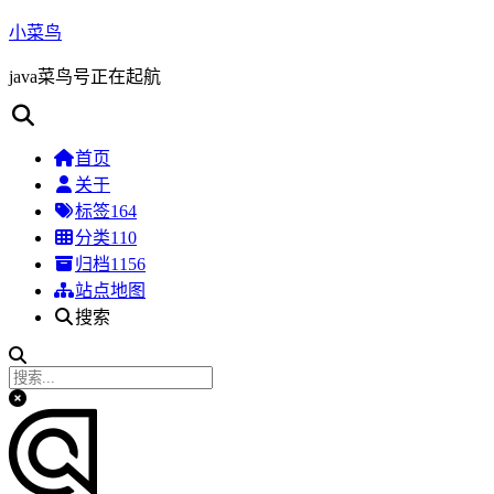
小菜鸟
java菜鸟号正在起航
首页
关于
标签
164
分类
110
归档
1156
站点地图
搜索